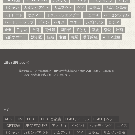
オシャレ
カミングアウト
カムアウト
ゲイ
コラム
サムソン高橋
ストレート
セクマイ
トランスジェンダー
ニュース
バイセクシャル
パートナーシップ
ビアン
ヘルス
マネー
レズビアン
ロシア
企業
住まい
台湾
同性婚
同性愛
子ども
家族
恋愛
映画
法的サポート
渋谷区
結婚
老後
職場
養子縁組
４コマ漫画
Ltibee LIFEについて
最新のニュースや結婚秘話、HIV陽性者体験記から海外LGBTスポットの紹介ま
で。あなたの視野を広げること間違いなし。
タグ
AIDS
HIV
LGBT
LGBTと家族
LGBTアイドル
LGBTイベント
LGBT映画
SECRETGUYZ
アメリカ
イベント
ウェディング
エイズ
オシャレ
カミングアウト
カムアウト
ゲイ
コラム
サムソン高橋