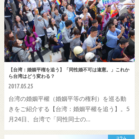
【台湾：婚姻平権を追う】「同性婚不可は違憲。」これか
ら台湾はどう変わる？
2017.05.25
台湾の婚姻平權（婚姻平等の権利）を巡る動
きをご紹介する【台湾：婚姻平權を追う】。5
月24日、台湾で「同性同士の…
コラム