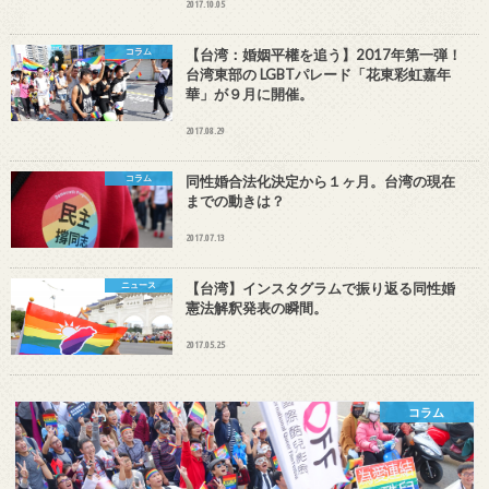
2017.10.05
コラム
【台湾：婚姻平權を追う】2017年第一弾！
台湾東部の LGBTパレード「花東彩虹嘉年
華」が９月に開催。
2017.08.29
コラム
同性婚合法化決定から１ヶ月。台湾の現在
までの動きは？
2017.07.13
ニュース
【台湾】インスタグラムで振り返る同性婚
憲法解釈発表の瞬間。
2017.05.25
コラム