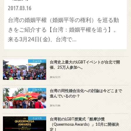
2017.03.16
台湾の婚姻平權（婚姻平等の権利）を巡る動
きをご紹介する【台湾：婚姻平權を追う】。
来る3月24日( 金)、台湾で…
ニュース
台湾史上最大のLGBTイベントが台北で開
催、25万人参加へ。
2016.12.11
ニュース
台湾の同性婚合法化への討論は今どこまで
進んでいるのか？
2016.11.04
ニュース
台湾初のLGBT授賞式「酷摩沙獎
（Queermosa Awards）」10月に開催決
定！