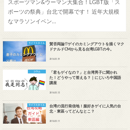
スポーツマン&ウーマン大集合！LGBT版「ス
ポーツの祭典」台北で開幕です！ 近年大規模
なマラソンイベン…
ライフスタイル
賛否両論!?ゲイのカミングアウトを描くマク
ドナルドCMから見る台湾LGBTの今。
2016.03.19
コラム
「君もゲイなの？」と台湾男子に聞かれ
た！どうやって答える？｜にじいろ中国語
講座
2016.03.15
ライフスタイル
台湾の流行発信地！服好きゲイに人気の台
北・東區ってどんなとこ？
2016.03.11