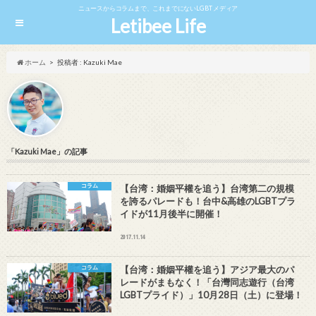
ニュースからコラムまで、これまでにないLGBTメディア
Letibee Life
ホーム
投稿者 : Kazuki Mae
「Kazuki Mae」の記事
コラム
【台湾：婚姻平權を追う】台湾第二の規模
を誇るパレードも！台中&高雄のLGBTプラ
イドが11月後半に開催！
2017.11.14
コラム
【台湾：婚姻平權を追う】アジア最大のパ
レードがまもなく！「台灣同志遊行（台湾
LGBTプライド）」10月28日（土）に登場！