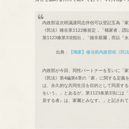
內政部這次研議讓同志伴侶可以登記互為「家
《民法》雖在第1122條規定，「稱家者，
第1123條第3項指出，「雖非親屬，而以『
出典：
【獨家】修法前內政部依《民法》
内政部が今回、同性パートナーを互いに「家
《民法》第4編第6章の「家」に関する定義を
は、永久的な共同生活を目的として同居する
をいう。」とあるが、第1123条第3項に
居する者』は、家屬とみなす。」と記されて