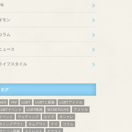
PR
ギモン
コラム
ニュース
ライフスタイル
タグ
AIDS
HIV
LGBT
LGBTと家族
LGBTアイドル
LGBTイベント
LGBT映画
SECRETGUYZ
アメリカ
イベント
ウェディング
エイズ
オシャレ
カミングアウト
カムアウト
ゲイ
コラム
サムソン高橋
ストレート
セクマイ