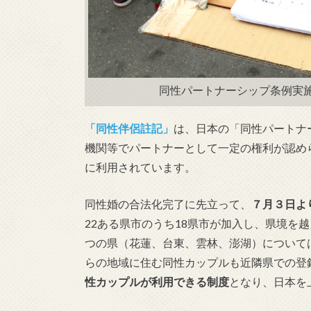
同性パートナーシップ条例実施を
「同性伴侶註記」
は、日本の「同性パートナ
機関等でパートナーとして一定の権利が認め
に利用されています。
同性婚の合法化完了に先立って、
７月３日よ
22ある県市のうち18県市が加入し、県境を
つの県（花蓮、台東、雲林、澎湖）について
らの地域に住む同性カップルも近隣県での登
性カップルが利用できる制度
となり、日本を