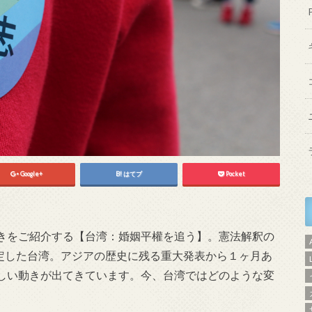
Google+
はてブ
Pocket
きをご紹介する【台湾：婚姻平權を追う】。憲法解釈の
確定した台湾。アジアの歴史に残る重大発表から１ヶ月あ
しい動きが出てきています。今、台湾ではどのような変