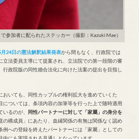
で参加者に配られたステッカー（撮影：Kazuki Mae）
5月24日の憲法解釈結果発表
から間もなく、行政院では
に立法委員主導にて提案され、立法院での第一段階の審
、行政院版の同性婚合法化に向けた法案の提出を目指し
においても、同性カップルの権利拡大を進めていくた
目については、条項内容の加筆等を行った上で随時適用
ているのが、
同性パートナーに対して「家屬」の身分を
庭の構成員」にあたり、血縁関係の有無は関係なく認め
条例への登録を終えたパートナーには「家屬」としての
月中にも実現される見通しとなっています。