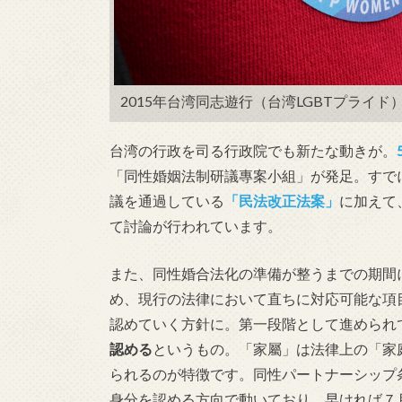
2015年台湾同志遊行（台湾LGBTプライド）
台湾の行政を司る行政院でも新たな動きが。
「同性婚姻法制研議專案小組」が発足。すで
議を通過している
「民法改正法案」
に加えて
て討論が行われています。
また、同性婚合法化の準備が整うまでの期間
め、現行の法律において直ちに対応可能な項
認めていく方針に。第一段階として進められ
認める
というもの。「家屬」は法律上の「家
られるのが特徴です。同性パートナーシップ
身分を認める方向で動いており、早ければ７