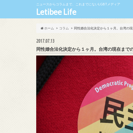
ニュースからコラムまで、これまでにないLGBTメディア
Letibee Life
ホーム
コラム
同性婚合法化決定から１ヶ月。台湾の現
2017.07.13
同性婚合法化決定から１ヶ月。台湾の現在まで