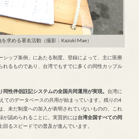
求める署名活動（撮影：Kazuki Mae）
ーシップ条例」にあたる制度。登録によって、主に医療
られるものであり、台湾でもすでに多くの同性カップル
り同性伴侶註記システムの全国共同運用が実現。
台湾に
越えてのデータベースの共用が始まっています。残りの4
は、未だ制度への加入が表明されていないものの、これ
録が認められることに。実質的には
台湾全国すべての同
上回るスピードでの普及が進んでいます。