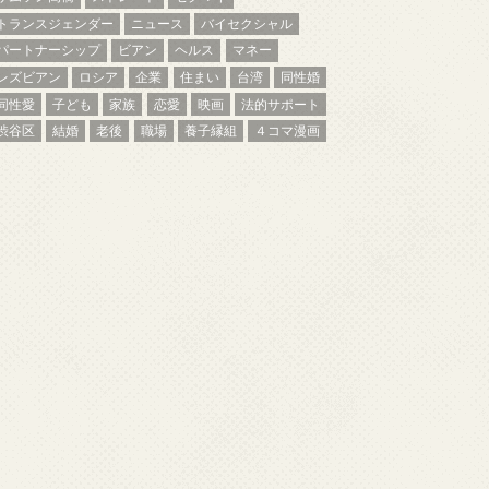
トランスジェンダー
ニュース
バイセクシャル
パートナーシップ
ビアン
ヘルス
マネー
レズビアン
ロシア
企業
住まい
台湾
同性婚
同性愛
子ども
家族
恋愛
映画
法的サポート
渋谷区
結婚
老後
職場
養子縁組
４コマ漫画