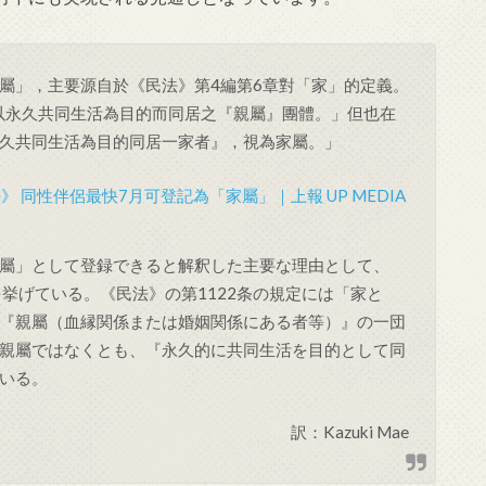
屬」，主要源自於《民法》第4編第6章對「家」的定義。
謂以永久共同生活為目的而同居之『親屬』團體。」但也在
永久共同生活為目的同居一家者』，視為家屬。」
 同性伴侶最快7月可登記為「家屬」｜上報 UP MEDIA
屬」として登録できると解釈した主要な理由として、
挙げている。《民法》の第1122条の規定には「家と
『親屬（血縁関係または婚姻関係にある者等）』の一団
は「親屬ではなくとも、『永久的に共同生活を目的として同
いる。
訳：Kazuki Mae