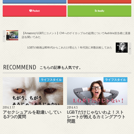
Pocket
feedly
【AmazonがLGBTにコメント】CMへのゲイカップルの起用についてAudible担当者に直接
話を聞いてみた
LGBTの映画は80年代からこれだけ増えた！年代別に本数比較してみた
RECOMMEND
こちらの記事も人気です。
ライフスタイル
ライフスタイル
2016.3.17
2016.4.5
アセクシュアルを勘違いしてい
LGBTだけじゃないわよ！スト
る3つの質問
レートが抱えるカミングアウト
問題