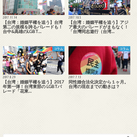
2017.11.14
2017.10.5
【台湾：婚姻平權を追う】台湾
【台湾：婚姻平權を追う】アジ
第二の規模を誇るパレードも！
ア最大のパレードがまもなく！
台中&高雄のLGBT…
「台灣同志遊行（台湾…
コラム
コラム
2017.8.29
2017.7.13
【台湾：婚姻平權を追う】2017
同性婚合法化決定から１ヶ月。
年第一弾！台湾東部の LGBTパ
台湾の現在までの動きは？
レード「花東…