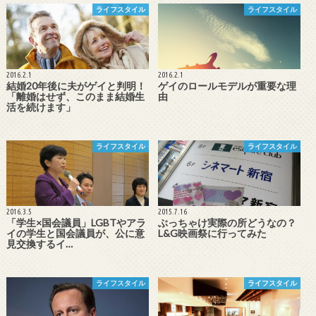
ライフスタイル
ライフスタイル
2016.2.1
2016.2.1
結婚20年後に夫がゲイと判明！
ゲイのロールモデルが重要な理
「離婚はせず、このまま結婚生
由
活を続けます」
ライフスタイル
ライフスタイル
2016.3.5
2015.7.16
「学生×国会議員」LGBTやアラ
ぶっちゃけ実際の所どうなの？
イの学生と国会議員が、公に意
L&G映画祭に行ってみた
見交換するイ…
ライフスタイル
ライフスタイル