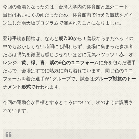
今回の会場となったのは、台湾大学内の体育館と屋外コート。
当日はあいにくの雨だったため、体育館内で行える競技をメイ
ンにした雨天版プログラムで催されることになりました。
登録手続き開始は、なんと
朝7:30
から！普段ならまだベッドの
中でもおかしくない時間にも関わらず、会場に集まった参加者
たちは眠気を微塵も感じさせないほどに元気ハツラツ！
赤、オ
レンジ、黄、緑、青、紫の6色のユニフォーム
に身を包んだ選手
たちで、会場はすでに熱気に満ち溢れています。同じ色のユニ
フォームを着た選手が1グループで、試合は
グループ対抗のトー
ナメント形式
で行われます。
今回の運動会が目標とするところについて、次のように説明さ
れています。