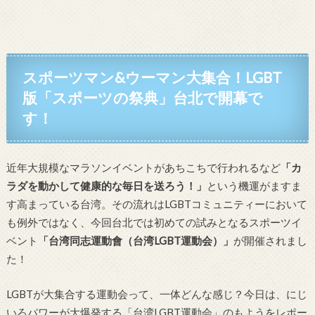
スポーツマン&ウーマン大集合！LGBT
版「スポーツの祭典」台北で開幕で
す！
近年大規模なマラソンイベントがあちこちで行われるなど
「カ
ラダを動かして健康的な毎日を送ろう！」
という機運がますま
す高まっている台湾。その流れはLGBTコミュニティーにおいて
も例外ではなく、今回台北では初めての試みとなるスポーツイ
ベント
「台湾同志運動會（台湾LGBT運動会）」
が開催されまし
た！
LGBTが大集合する運動会って、一体どんな感じ？今日は、にじ
いろパワーが大爆発する「台湾LGBT運動会」のもようをレポー