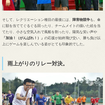
そして、レクリエーション種目の最後には、
障害物競争
も。傘
に額を当ててぐるぐる回ったり、チームメイトの描いた絵を当
てたり、小さな空気入れで風船を割ったり。陽気な笑い声や
「加油！（がんばれ！）」
の応援が始終飛び交い、勝ち負け以
上にゲームを楽しんでいる姿がとても印象的でした。
雨上がりのリレー対決。