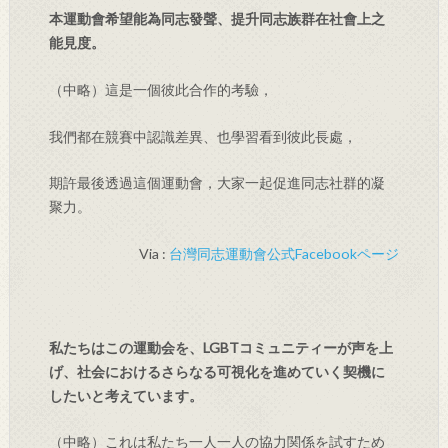
本運動會希望能為同志發聲、提升同志族群在社會上之
能見度。
（中略）這是一個彼此合作的考驗，
我們都在競賽中認識差異、也學習看到彼此長處，
期許最後透過這個運動會，大家一起促進同志社群的凝
聚力。
Via :
台灣同志運動會公式Facebookページ
私たちはこの運動会を、LGBTコミュニティーが声を上
げ、社会におけるさらなる可視化を進めていく契機に
したいと考えています。
（中略）これは私たち一人一人の協力関係を試すため