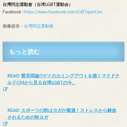
台灣同志運動會（台湾LGBT運動会）
Facebook :
https://www.facebook.com/LGBTsport.tw
画像提供：
台灣同志運動會
もっと読む
READ
賛否両論!?ゲイのカミングアウトを描くマクドナ
ルドCMから見る台湾LGBTの今。
READ
スポーツの秋はヨガが最適！ストレスから解放
されるための秋ヨガ