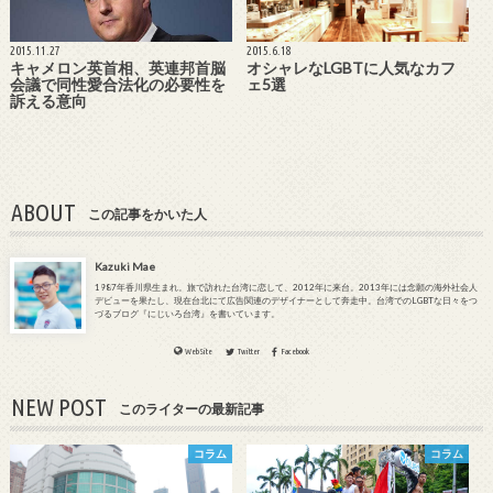
2015.11.27
2015.6.18
キャメロン英首相、英連邦首脳
オシャレなLGBTに人気なカフ
会議で同性愛合法化の必要性を
ェ5選
訴える意向
ABOUT
この記事をかいた人
Kazuki Mae
1987年香川県生まれ。旅で訪れた台湾に恋して、2012年に来台。2013年には念願の海外社会人
デビューを果たし、現在台北にて広告関連のデザイナーとして奔走中。台湾でのLGBTな日々をつ
づるブログ『にじいろ台湾』を書いています。
WebSite
Twitter
Facebook
NEW POST
このライターの最新記事
コラム
コラム