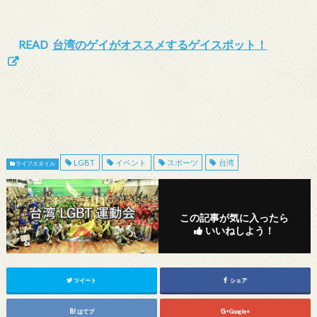
READ
台湾のゲイがオススメするゲイスポット！
LGBT
イベント
スポーツ
台湾
ライフスタイル
この記事が気に入ったら
いいねしよう！
ツイート
シェア
はてブ
Google+