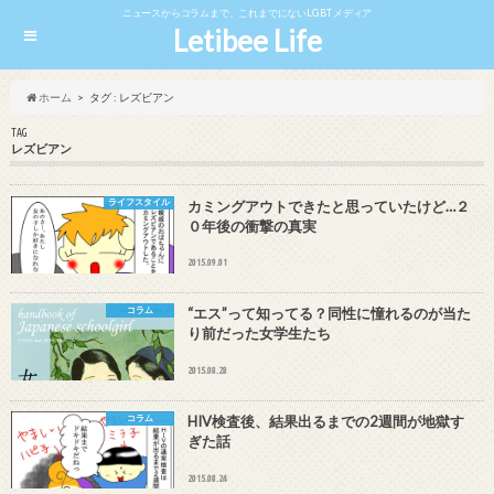
ニュースからコラムまで、これまでにないLGBTメディア
Letibee Life
ホーム
タグ : レズビアン
TAG
レズビアン
ライフスタイル
カミングアウトできたと思っていたけど…２
０年後の衝撃の真実
2015.09.01
コラム
“エス”って知ってる？同性に憧れるのが当た
り前だった女学生たち
2015.08.28
コラム
HIV検査後、結果出るまでの2週間が地獄す
ぎた話
2015.08.24