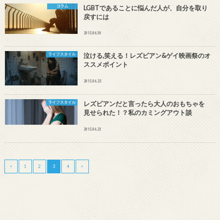
コラム
LGBTであることに悩んだ人が、自分を取り
戻すには
2015.06.30
ライフスタイル
泣ける,笑える！レズビアン&ゲイ映画祭のオ
ススメポイント
2015.06.25
ライフスタイル
レズビアンだと言ったら大人のおもちゃを
見せられた！？私のカミングアウト談
2015.06.23
<
1
2
3
4
>