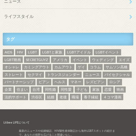
ニュース
ライフスタイル
タグ
AIDS
HIV
LGBT
LGBTと家族
LGBTアイドル
LGBTイベント
LGBT映画
SECRETGUYZ
アメリカ
イベント
ウェディング
エイズ
オシャレ
カミングアウト
カムアウト
ゲイ
コラム
サムソン高橋
ストレート
セクマイ
トランスジェンダー
ニュース
バイセクシャル
パートナーシップ
ビアン
ヘルス
マネー
レズビアン
ロシア
企業
住まい
台湾
同性婚
同性愛
子ども
家族
恋愛
映画
法的サポート
渋谷区
結婚
老後
職場
養子縁組
４コマ漫画
Ltibee LIFEについて
最新のニュースや結婚秘話、HIV陽性者体験記から海外LGBTスポットの紹介ま
で。あなたの視野を広げること間違いなし。