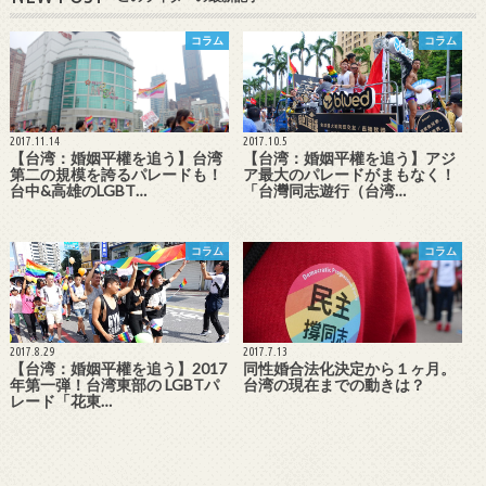
コラム
コラム
2017.11.14
2017.10.5
【台湾：婚姻平權を追う】台湾
【台湾：婚姻平權を追う】アジ
第二の規模を誇るパレードも！
ア最大のパレードがまもなく！
台中&高雄のLGBT…
「台灣同志遊行（台湾…
コラム
コラム
2017.8.29
2017.7.13
【台湾：婚姻平權を追う】2017
同性婚合法化決定から１ヶ月。
年第一弾！台湾東部の LGBTパ
台湾の現在までの動きは？
レード「花東…