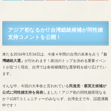
アジア初なるか!? 台湾総統候補が同性婚
支持コメントを公開！
来たる2016年1月16日は、今後４年間の台湾の未来を占う
「台
灣總統大選」
が行われます！政治のトップを決める重要イベン
トが近づく現在、台湾では各候補熾烈な選挙戦を繰り広げてい
ます。
そんな中、今回の大本命と言われている
民進党・蔡英文候補が
公式に同性婚支持を発表
しました！アジア初の同性婚実現なる
か？LGBTコミュニティーのみならず、台湾全土で今、話題沸騰
中です！