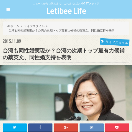
ニュースからコラムまで、これまでにないLGBTメディア
Letibee Life
ホーム
ライフスタイル
台湾も同性婚実現か？台湾の次期トップ最有力候補の蔡英文、同性婚支持を表明
2015.11.09
ライフスタイル
台湾も同性婚実現か？台湾の次期トップ最有力候補
の蔡英文、同性婚支持を表明