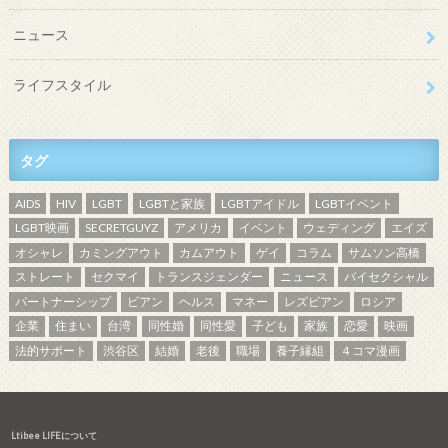
ニュース
ライフスタイル
タグ
AIDS
HIV
LGBT
LGBTと家族
LGBTアイドル
LGBTイベント
LGBT映画
SECRETGUYZ
アメリカ
イベント
ウェディング
エイズ
オシャレ
カミングアウト
カムアウト
ゲイ
コラム
サムソン高橋
ストレート
セクマイ
トランスジェンダー
ニュース
バイセクシャル
パートナーシップ
ビアン
ヘルス
マネー
レズビアン
ロシア
企業
住まい
台湾
同性婚
同性愛
子ども
家族
恋愛
映画
法的サポート
渋谷区
結婚
老後
職場
養子縁組
４コマ漫画
Ltibee LIFEについて