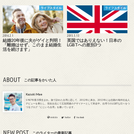
ライフスタイル
ライフスタイル
2016.2.1
2015.5.13
結婚20年後に夫がゲイと判明！
英国ではありえない！日本の
「離婚はせず、このまま結婚生
LGBTへの差別3つ
活を続けます」
ABOUT
この記事をかいた人
Kazuki Mae
1987年香川県生まれ。旅で訪れた台湾に恋して、2012年に来台。2013年には念願の海外社会人
デビューを果たし、現在台北にて広告関連のデザイナーとして奔走中。台湾でのLGBTな日々をつ
づるブログ『にじいろ台湾』を書いています。
WebSite
Twitter
Facebook
NEW POST
このライターの最新記事