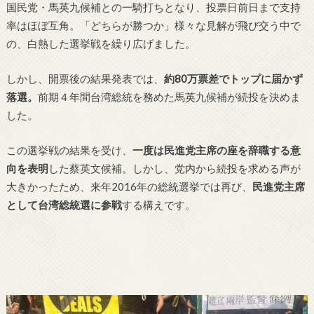
国民党・馬英九候補との一騎打ちとなり、投票日前日まで支持
率はほぼ互角。「どちらが勝つか」様々な見解が飛び交う中で
の、白熱した選挙戦を繰り広げました。
しかし、開票後の結果発表では、
約80万票差でトップに届かず
落選。
前期４年間台湾総統を務めた馬英九候補が続投を決めま
した。
この選挙戦の結果を受け、
一度は民進党主席の座を辞職する意
向を表明
した蔡英文候補。しかし、党内から続投を求める声が
大きかったため、来年2016年の総統選挙では再び、
民進党主席
として台湾総統選に参戦
する構えです。