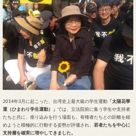
2014年3月に起こった、台湾史上最大級の学生運動
「太陽花學
運（ひまわり学生運動）」
では、立法院前に集う学生や支持者
たちと共に、座り込みを行う場面も。有権者たちとの距離を縮
めようと積極的に行動する姿勢が評価され、
若者たちを中心に
支持層を確実に増やしてきました。