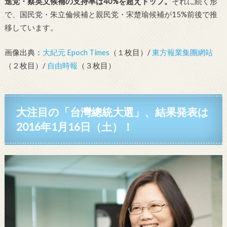
進党・蔡英文候補の支持率は40%を超えトップ。
それに続く形
で、国民党・朱立倫候補と親民党・宋楚瑜候補が15%前後で推
移しています。
画像出典：
大紀元 Epoch Times
（１枚目）/
東方報業集團網站
（２枚目）/
自由時報
（３枚目）
大注目の「台灣總統大選」、結果発表は
2016年1月16日（土）！