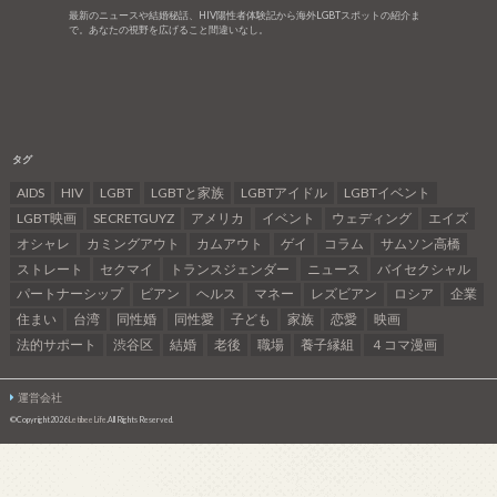
最新のニュースや結婚秘話、HIV陽性者体験記から海外LGBTスポットの紹介ま
で。あなたの視野を広げること間違いなし。
タグ
AIDS
HIV
LGBT
LGBTと家族
LGBTアイドル
LGBTイベント
LGBT映画
SECRETGUYZ
アメリカ
イベント
ウェディング
エイズ
オシャレ
カミングアウト
カムアウト
ゲイ
コラム
サムソン高橋
ストレート
セクマイ
トランスジェンダー
ニュース
バイセクシャル
パートナーシップ
ビアン
ヘルス
マネー
レズビアン
ロシア
企業
住まい
台湾
同性婚
同性愛
子ども
家族
恋愛
映画
法的サポート
渋谷区
結婚
老後
職場
養子縁組
４コマ漫画
運営会社
©Copyright2026
Letibee Life
.All Rights Reserved.