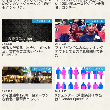
のダンカン・ジェームズ「娘が
い！2014年ユーロビジョン優勝
セクシャリテ…
者、コンチー…
ライフスタイル
ライフスタイル
2015.6.18
2015.10.26
知る人ぞ知る「出会い」のある
フィリピンではみんなカミング
店。吉祥寺ご当地ゲイバー
アウトしてるの？直接聞いてみ
BOMBER
た
ライフスタイル
ライフスタイル
2015.12.8
2015.11.15
ゲイ遭遇率120%！超オープン
Xジェンダーは和製英語！本当
な台北・樂華夜市って？
は "Gender Queer" ？