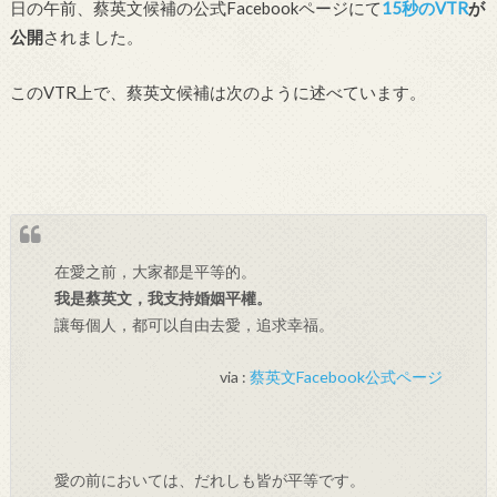
日の午前、蔡英文候補の公式Facebookページにて
15秒のVTR
が
公開
されました。
このVTR上で、蔡英文候補は次のように述べています。
在愛之前，大家都是平等的。
我是蔡英文，我支持婚姻平權。
讓每個人，都可以自由去愛，追求幸福。
via :
蔡英文Facebook公式ページ
愛の前においては、だれしも皆が平等です。