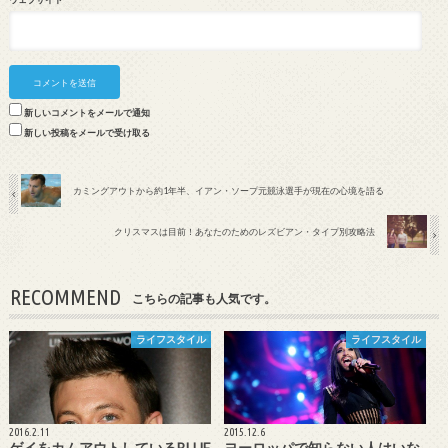
新しいコメントをメールで通知
新しい投稿をメールで受け取る
カミングアウトから約1年半、イアン・ソープ元競泳選手が現在の心境を語る
クリスマスは目前！あなたのためのレズビアン・タイプ別攻略法
RECOMMEND
こちらの記事も人気です。
ライフスタイル
ライフスタイル
2016.2.11
2015.12.6
ゲイをカムアウトしているBLUE
ヨーロッパで知らない人はいな