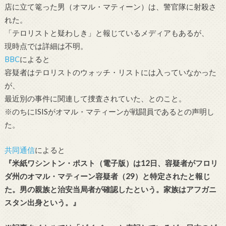
店に立て篭った男（オマル・マティーン）は、警官隊に射殺さ
れた。
「テロリストと疑わしき」と報じているメディアもあるが、
現時点では詳細は不明。
BBC
によると
容疑者はテロリストのウォッチ・リストには入っていなかった
が、
最近別の事件に関連して捜査されていた、とのこと。
※のちにISISがオマル・マティーンが戦闘員であるとの声明し
た。
共同通信
によると
『米紙ワシントン・ポスト（電子版）は12日、容疑者がフロリ
ダ州のオマル・マティーン容疑者（29）と特定されたと報じ
た。男の親族と治安当局者が確認したという。家族はアフガニ
スタン出身という。』