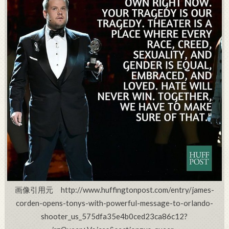
画像引用元 http://www.huffingtonpost.com/entry/james-
corden-opens-tonys-with-powerful-message-to-orlando-
shooter_us_575dfa35e4b0ced23ca86c12?