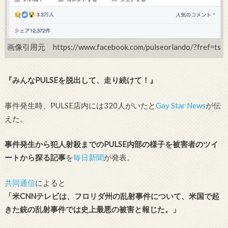
画像引用元 https://www.facebook.com/pulseorlando/?fref=ts
『みんなPULSEを脱出して、走り続けて！』
事件発生時、PULSE店内には320人がいたと
Gay Star News
が伝
えた。
事件発生から犯人射殺までのPULSE内部の様子を被害者のツイ
ートから探る記事
を
毎日新聞
が発表。
共同通信
によると
「米CNNテレビは、フロリダ州の乱射事件について、米国で起
きた銃の乱射事件では史上最悪の被害と報じた。」