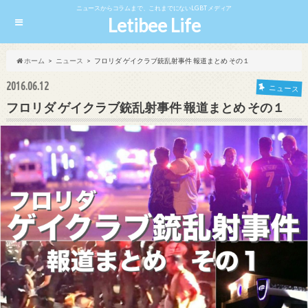
ニュースからコラムまで、これまでにないLGBTメディア
Letibee Life
ホーム
ニュース
フロリダ ゲイクラブ銃乱射事件 報道まとめ その１
2016.06.12
ニュース
フロリダ ゲイクラブ銃乱射事件 報道まとめ その１