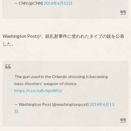
— CNN (@CNN)
2016年6月12日
Washington Postが、銃乱射事件に使われたタイプの銃を公表
した。
The gun used in the Orlando shooting is becoming
mass shooters’ weapon of choice
https://t.co/JuBvfqmWGz
— Washington Post (@washingtonpost)
2016年6月13
日