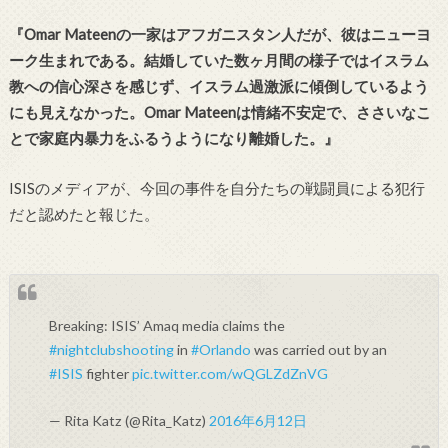
『Omar Mateenの一家はアフガニスタン人だが、彼はニューヨ
ーク生まれである。結婚していた数ヶ月間の様子ではイスラム
教への信心深さを感じず、イスラム過激派に傾倒しているよう
にも見えなかった。Omar Mateenは情緒不安定で、ささいなこ
とで家庭内暴力をふるうようになり離婚した。』
ISISのメディアが、今回の事件を自分たちの戦闘員による犯行
だと認めたと報じた。
Breaking: ISIS’ Amaq media claims the
#nightclubshooting
in
#Orlando
was carried out by an
#ISIS
fighter
pic.twitter.com/wQGLZdZnVG
— Rita Katz (@Rita_Katz)
2016年6月12日