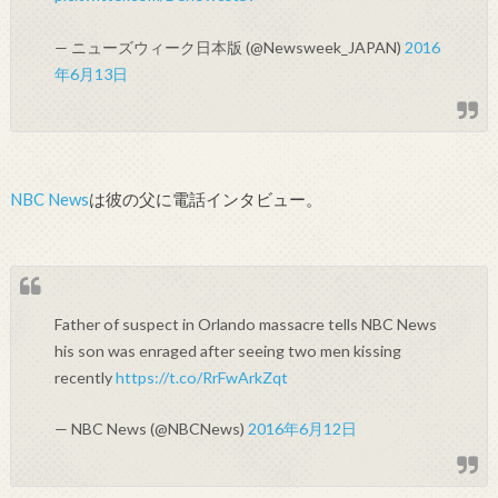
— ニューズウィーク日本版 (@Newsweek_JAPAN)
2016
年6月13日
NBC News
は彼の父に電話インタビュー。
Father of suspect in Orlando massacre tells NBC News
his son was enraged after seeing two men kissing
recently
https://t.co/RrFwArkZqt
— NBC News (@NBCNews)
2016年6月12日