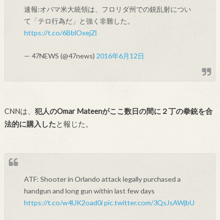
速報:オバマ米大統領は、フロリダ州での銃乱射につい
て「テロ行為だ」と強く非難した。
https://t.co/6BblOxejZl
— 47NEWS (@47news)
2016年6月12日
CNNは、
犯人のOmar Mateenがここ数日の間に２丁の拳銃を合
法的に購入した
と報じた。
ATF: Shooter in Orlando attack legally purchased a
handgun and long gun within last few days
https://t.co/w4UK2oad0i
pic.twitter.com/3QsJsAWjbU