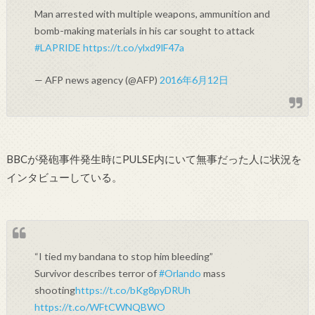
Man arrested with multiple weapons, ammunition and
bomb-making materials in his car sought to attack
#LAPRIDE
https://t.co/ylxd9lF47a
— AFP news agency (@AFP)
2016年6月12日
BBCが発砲事件発生時にPULSE内にいて無事だった人に状況を
インタビューしている。
“I tied my bandana to stop him bleeding”
Survivor describes terror of
#Orlando
mass
shooting
https://t.co/bKg8pyDRUh
https://t.co/WFtCWNQBWO