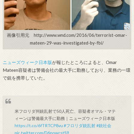
画像引用元 http://www.wnd.com/2016/06/terrorist-omar-
mateen-29-was-investigated-by-fbi/
ニューズウィーク日本版
が報じたところによると、Omar
Mateen容疑者は警備会社の最大手に勤務しており、業務の一環
で銃を携帯していた。
米フロリダ州銃乱射で50人死亡、容疑者オマル・マテ
ィーンは警備最大手に勤務｜ニューズウィーク日本版
https://t.co/6fTRTCP8vu
#フロリダ銃乱射
#銃社会
pic.twitter.com/D6nowcstS9