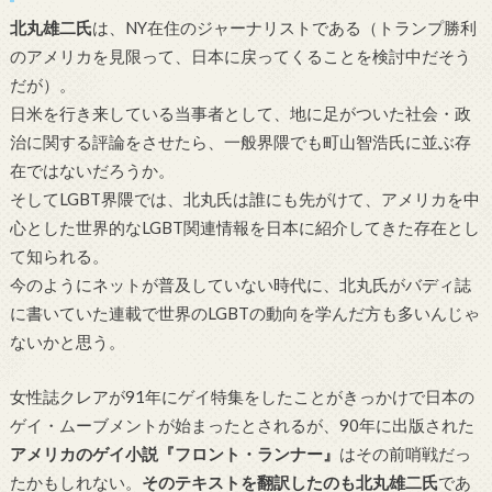
北丸雄二氏
は、
NY
在住のジャーナリストである（トランプ勝利
のアメリカを見限って、日本に戻ってくることを検討中だそう
だが）。
日米を行き来している当事者として、地に足がついた社会・政
治に関する評論をさせたら、一般界隈でも町山智浩氏に並ぶ存
在ではないだろうか。
そして
LGBT
界隈では、北丸氏は誰にも先がけて、アメリカを中
心とした世界的な
LGBT
関連情報を日本に紹介してきた存在とし
て知られる。
今のようにネットが普及していない時代に、北丸氏がバディ誌
に書いていた連載で世界の
LGBT
の動向を学んだ方も多いんじゃ
ないかと思う。
女性誌クレアが
91
年にゲイ特集をしたことがきっかけで日本の
ゲイ・ムーブメントが始まったとされるが、
90
年に出版された
アメリカのゲイ小説『フロント・ランナー』
はその前哨戦だっ
たかもしれない。
そのテキストを翻訳したのも北丸雄二氏
であ