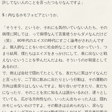
許してない人のことを言ったつもりなんですよ」
S
：
内なるホモフォビアというか。
「そうそう。というか、それにも気付いていない人たち。その
病理に関しては、って病理なんて言葉使うからダメなんだけど
（笑）、
80
年代のエイズの時代にすごく論考がされたんです
よ。個人的なことをいかに社会的なことにするかっていう。つ
まり結局、僕たちはエイズをきっかけにして、表に出ないと戦
えないということを学んだんだよね。そういうのが前提として
あるわけ。
で、例えば会社で隠れてたとしても、友だちに実はゲイなんだ
と言ったり、二丁目に飲みに出たりという行動は、その運動の
方向は後戻りはしないんですよ。知り合いができたり、友だち
になったり、そのことを次に知る人は誰かいるわけ。遅々とし
ていても、広がる方向性なの。いったん出ちゃった人は、隠れ
ホモじゃないわけですよ。その動きは止められない。戻らな
い。カミングアウトってのは動名詞なんだけど、現在進行形で