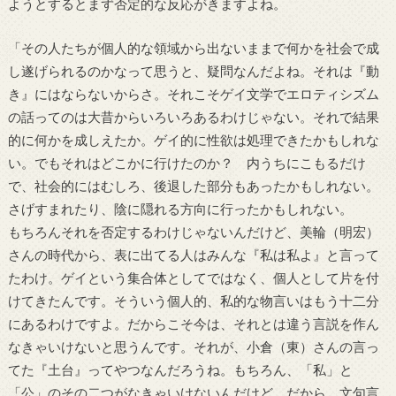
ようとするとまず否定的な反応がきますよね。
「その人たちが個人的な領域から出ないままで何かを社会で成
し遂げられるのかなって思うと、疑問なんだよね。それは『動
き』にはならないからさ。それこそゲイ文学でエロティシズム
の話ってのは大昔からいろいろあるわけじゃない。それで結果
的に何かを成しえたか。ゲイ的に性欲は処理できたかもしれな
い。でもそれはどこかに行けたのか？ 内うちにこもるだけ
で、社会的にはむしろ、後退した部分もあったかもしれない。
さげすまれたり、陰に隠れる方向に行ったかもしれない。
もちろんそれを否定するわけじゃないんだけど、美輪（明宏）
さんの時代から、表に出てる人はみんな『私は私よ』と言って
たわけ。ゲイという集合体としてではなく、個人として片を付
けてきたんです。そういう個人的、私的な物言いはもう十二分
にあるわけですよ。だからこそ今は、それとは違う言説を作ん
なきゃいけないと思うんです。それが、小倉（東）さんの言っ
てた『土台』ってやつなんだろうね。もちろん、「私」と
「公」のその二つがなきゃいけないんだけど。だから、文句言