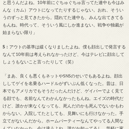
と思うんだよね。
10
年前にぐちゅぐちゅ言ってた連中も今はみ
んな（カム）アウトになってたりするじゃない。おれ、そうい
うのずっと見てきたから。隠れてた連中も、みんな出てきてる
もんね。時代って、そういう風にしか進まない。戦争や独裁が
始まらない限り」
S
：
アウトの基準は緩くなりましたよね。僕も顔出しで発言する
なんて
10
年前は考えられなかったけど、今はテレビに顔出して
しょうもないこと言ったりして（笑）
「まあ、良くも悪くもネットや
SNS
のせいでもあるよね。顔出
ししてゲイを名乗るハードルがずいぶん低くなった。昔は、日
本でもアメリカでもそうだったんだけど、ゲイバーでよく見て
る顔でも、名前なんてわかんなかったもんね。エイズの時代だ
けど、誰かが来なくなっても、死んだのかも死んでないかもわ
からない。入院してたとしても、見舞いにも行けなかった。手
立てがないんだから。ホームパーティーなんてやってる人間な
んていなかった。今は違うよね。誰だか知ってるし、気軽に家