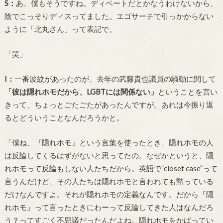
S
：
あ、僕もそうですね。ディベートだとかなうわけないから、
陰でこっそりディスってました。エゴサーチで引っかからない
ように「北丸さん」って表記で。
「笑」
I
：
一番波紋があったのが、去年の武藤貴也議員の騒動に関して
「彼は隠れホモだから、
LGBT
には関係ない」
ということを言い
きって、ちょっとごたごたがあったんですが。あれは今振り返
るとどういうことなんだろうかと。
「僕ね、『隠れホモ』という言葉を使ったとき、隠れホモの人
は反論してくるはずがないと思ってたの。なぜかというと、隠
れホモって反論もしない人たちだから。英語で
”closet case”
って
言うんだけど、その人たちは隠れホモと言われても黙っている
だけなんですよ。それが隠れホモの定義なんです。だから『隠
れホモ』って言ったときにわーって反論してきた人はなんだろ
う？ってすごく不思議だったんだよね。隠れホモをかばってい