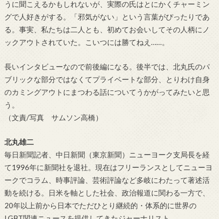
うに聞こえるかもしれないが、実際の氏はとにかくチャーミン
グで人好きがする。「邪気がない」という言葉がぴったりであ
る。事実、私たちは二人とも、初めてお会いしてその人柄にノ
ックアウトされていた。こいつには勝てねえ
……
。
長いインタビューなので前後編になる。後半では、北丸氏のパ
ブリックな部分ではなくてプライベートな部分、とりわけ自身
のカミングアウトにまつわる話についてうかがってみたいと思
う。
（文責
/
写真 サムソン高橋）
北丸雄二
毎日新聞記者、中日新聞（東京新聞）ニューヨーク支局長を経
て
1996
年に新聞社を退社。現在はフリーランスとしてニューヨ
ークでコラム、時事評論、芸術評論など多岐にわたって著述活
動を続ける。日米を軸とした社会、政治報道に関わる一方で、
20
年以上前から日本でただひとり継続的・体系的に世界の
LGBT
関連ニュースを提供してきたジャーナリスト。