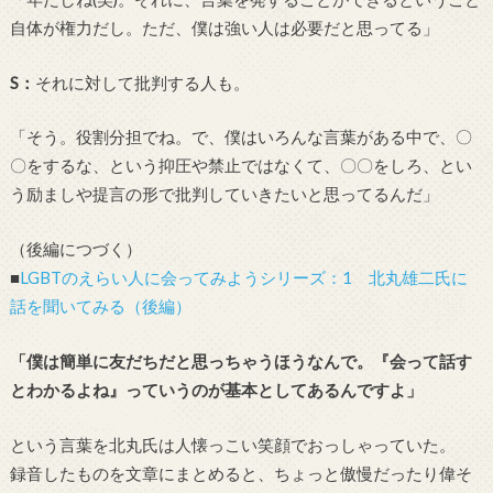
自体が権力だし。ただ、僕は強い人は必要だと思ってる」
S
：
それに対して批判する人も。
「そう。役割分担でね。で、僕はいろんな言葉がある中で、〇
〇をするな、という抑圧や禁止ではなくて、〇〇をしろ、とい
う励ましや提言の形で批判していきたいと思ってるんだ」
（後編につづく）
■
LGBTのえらい人に会ってみようシリーズ：1 北丸雄二氏に
話を聞いてみる（後編）
「僕は簡単に友だちだと思っちゃうほうなんで。『会って話す
とわかるよね』っていうのが基本としてあるんですよ」
という言葉を北丸氏は人懐っこい笑顔でおっしゃっていた。
録音したものを文章にまとめると、ちょっと傲慢だったり偉そ