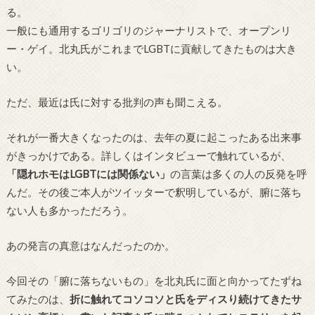
る。
一般にも通用するゴリゴリのジャーナリストで、オープンリ
ー・ゲイ。北丸氏がこれまで
LGBT
に貢献してきたものは大き
い。
ただ、最近は氏に対する批判の声も聞こえる。
それが一番大きくなったのは、去年の夏に起こったある出来事
がきっかけである。詳しくはインタビューで触れているが、
「隠れホモは
LGBT
には関係ない」
の言葉は多くの人の反発を呼
んだ。その後ご本人がツイッターで釈明しているが、腑に落ち
ない人も多かっただろう。
あの発言の真意はなんだったのか。
今回その「腑に落ちないもの」を北丸氏に面と向かってたずね
てみたのは、
折に触れてコソコソと氏をディスり続けてきたサ