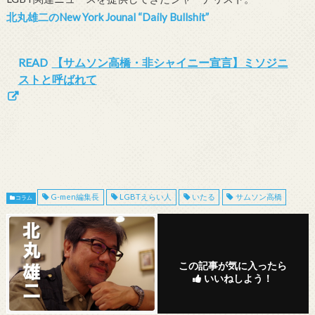
北丸雄二のNew York Jounal “Daily Bullshit”
READ
【サムソン高橋・非シャイニー宣言】ミソジニ
ストと呼ばれて
G-men編集長
LGBTえらい人
いたる
サムソン高橋
コラム
この記事が気に入ったら
いいねしよう！