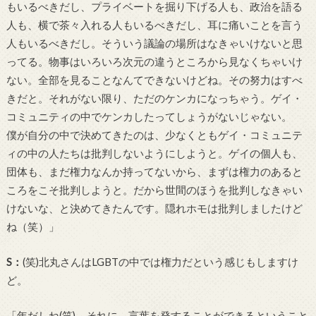
もいるべきだし、プライベートを掘り下げる人も、政治を語る
人も、横で茶々入れる人もいるべきだし、耳に痛いことを言う
人もいるべきだし。そういう議論の場所はなきゃいけないと思
ってる。物事はいろいろ次元の違うところから見なくちゃいけ
ない。全部を見ることなんてできないけどね。その努力はすべ
きだと。それがない限り、ただのケンカになっちゃう。ゲイ・
コミュニティの中でケンカしたってしょうがないじゃない。
僕が自分の中で決めてきたのは、少なくともゲイ・コミュニテ
ィの中の人たちは批判しないようにしようと。ゲイの個人も、
団体も、まだ権力なんか持ってないから、まずは権力のあると
ころをこそ批判しようと。だから世間のほうを批判しなきゃい
けないな、と決めてきたんです。隠れホモは批判しましたけど
ね（笑）」
S
：
(
笑
)
北丸さんは
LGBT
の中では権力だという感じもしますけ
ど。
「年だしね
(
笑
)
。それに、言葉を発することができるということ