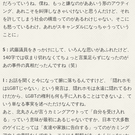
だろっていうね。僕ね、もっと嫌なのがああいう形のアウティ
ング、あれこそを糾弾しなきゃいけないと思うんだけど、それ
を許してしまう社会の構造ってのがあるわけじゃない。そこに
も怒っているわけ。あれがスキャンダルになっちゃうっていう
ことに」
S
：
武藤議員をきっかけにして、いろんな思いがあふれたけど、
140
字では収まり切れなくてちょっと言葉足らずになったのが
あの事件の真相だったんですね（笑）
I
：
お話を聞くと今になって腑に落ちるんですけど、「隠れホモ
は
LGBT
じゃない」という発言は、隠れホモは永遠に隠れてるわ
けだから、
LGBT
の権利も何も手に入れることはできないよ、て
いう単なる事実を述べただけなんですね。
あと、北丸さんが言うカミングアウトって「自分を受け入れ
る」っていう意味が最初にあるじゃないですか。日本で大多数
のゲイにとっては「友達や家族に告白する」ってのがカミング