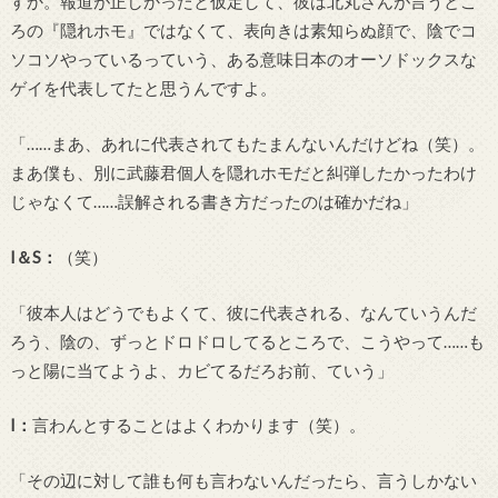
すか。報道が正しかったと仮定して、彼は北丸さんが言うとこ
ろの『隠れホモ』ではなくて、表向きは素知らぬ顔で、陰でコ
ソコソやっているっていう、ある意味日本のオーソドックスな
ゲイを代表してたと思うんですよ。
「
……
まあ、あれに代表されてもたまんないんだけどね（笑）。
まあ僕も、別に武藤君個人を隠れホモだと糾弾したかったわけ
じゃなくて
……
誤解される書き方だったのは確かだね」
I
＆
S
：
（笑）
「彼本人はどうでもよくて、彼に代表される、なんていうんだ
ろう、陰の、ずっとドロドロしてるところで、こうやって
……
も
っと陽に当てようよ、カビてるだろお前、ていう」
I
：
言わんとすることはよくわかります（笑）。
「その辺に対して誰も何も言わないんだったら、言うしかない