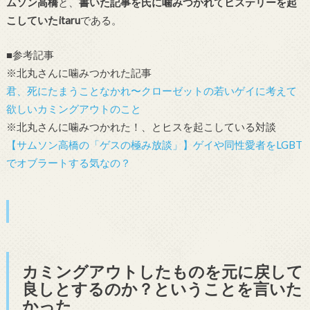
ムソン高橋
と、
書いた記事を氏に噛みつかれてヒステリーを起
こしていた
itaru
である。
■参考記事
※北丸さんに噛みつかれた記事
君、死にたまうことなかれ〜クローゼットの若いゲイに考えて
欲しいカミングアウトのこと
※北丸さんに噛みつかれた！、とヒスを起こしている対談
【サムソン高橋の「ゲスの極み放談」】ゲイや同性愛者をLGBT
でオブラートする気なの？
カミングアウトしたものを元に戻して
良しとするのか？ということを言いた
かった