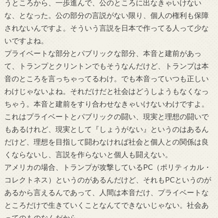
うところから、一歩進んで、公のところに出なきゃいけない
な、となった。公の部分の言説がない限り、個人の権利も保障
されないんですよ。そういう言説を日本で作ってる人って少な
いですよね。
プライベートな部分とパブリックな部分、本音と建前があっ
て、トランプとクリントンでもそうなんだけど、トランプは本
音のところを言っちゃってるわけ。でも本音っていつも正しい
わけじゃないよね。それだけだと社会はどうしようもなくなっ
ちゃう。本音と建前をすり合わせなきゃいけないわけですよ。
これはプライベートとパブリックの闘い、現実と理想の闘いで
もあるけれど、現実として『しょうがない』というのはあるん
だけど、理想を目指して闘わなければ社会と個人との関係は良
くならないし、言説を作らないと個人も闘えない。
アメリカの場合、トランプが攻撃している
PC
（ポリティカル・
コレクトネス）というのがあるんだけど、それも
PC
というのが
あるから言えるんであって、人間は本音だけ、プライベートな
ところだけで生きていくことなんてできないじゃない。社会あ
ってのものなんだから。