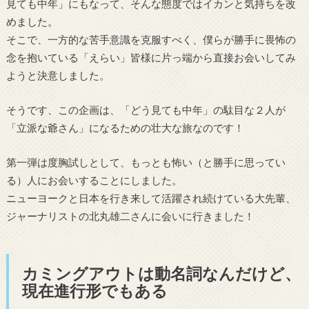
見ても中年」にもなって、そんな態度ではイカンと気持ちを改
めました。
そこで、一方的な苦手意識を克服すべく、僕らが勝手に畏怖の
念を抱いている「えらい」皆様に片っ端から直接お会いしてみ
ようと決意しました。
そうです、この企画は、「どう見ても中年」の駄目な２人が
「立派な爺さん」になるための壮大な旅なのです！
第一弾は度胸試しとして、もっとも怖い（と勝手に思ってい
る）人にお会いすることにしました。
ニューヨークと日本を行き来して活躍され続けている大先輩、
ジャーナリストの北丸雄二さんに会いに行きました！
カミングアウトは動名詞なんだけど、
現在進行形でもある