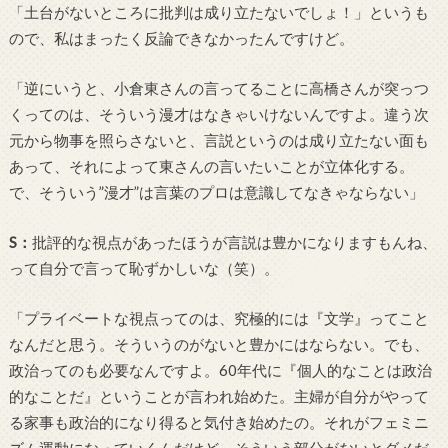
「土台がないところに批判は成り立たないでしょ！」というも
ので、私はまったく反論できなかったんですけど。
「逆にいうと、小倉東さんの言ってることに高橋さんが突っつ
くってのは、そういう漫才はなきゃいけないんですよ。違う次
元から物事を照らさないと、言説というのは成り立たない面も
あって、それによって東さんの言いたいことが立体化する。
で、そういう”漫才”は言葉のプロは意識してなきゃならない」
S
：
批評的な視点があったほうが言説は豊かになりますもんね、
って自分で言って恥ずかしいな（笑）。
「プライベートな視点ってのは、究極的には『文学』ってこと
なんだと思う。そういうのがないと豊かにはならない。でも、
政治ってのも必要なんですよ。
60
年代に『個人的なことは政治
的なことだ』ということが言われ始めた。主婦が自分がやって
る家事も政治的になり得ると気付き始めたの。それがフェミニ