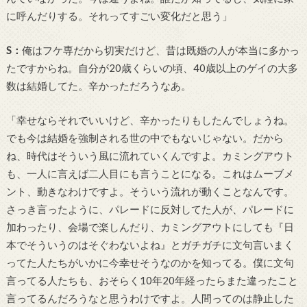
に呼んだりする。それってすごい変化だと思う」
S
：
俺はフケ専だから切実だけど、昔は既婚の人が本当に多かっ
たですからね。自分が
20
歳くらいの頃、
40
歳以上のゲイの大多
数は結婚してた。辛かっただろうなあ。
「幸せならそれでいいけど、辛かったりもしたんでしょうね。
でも今は結婚を強制される世の中でもないじゃない。だから
ね、時代はそういう風に流れていくんですよ。カミングアウト
も、一人に言えば二人目にも言うことになる。これはムーブメ
ント、動きなわけですよ。そういう流れが動くことなんです。
さっき言ったように、パレードに反対してた人が、パレードに
加わったり、会場で楽しんだり、カミングアウトにしても『日
本でそういうのはそぐわないよね』とガチガチに文句言いまく
ってた人たちがいかに今幸せそうなのかを知ってる。僕に文句
言ってる人たちも、おそらく
10
年
20
年経ったらまた違ったこと
言ってるんだろうなと思うわけですよ。人間ってのは静止した