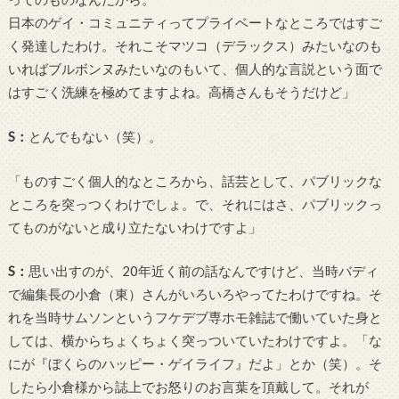
日本のゲイ・コミュニティってプライベートなところではすご
く発達したわけ。それこそマツコ（デラックス）みたいなのも
いればブルボンヌみたいなのもいて、個人的な言説という面で
はすごく洗練を極めてますよね。高橋さんもそうだけど」
S
：
とんでもない（笑）。
「ものすごく個人的なところから、話芸として、パブリックな
ところを突っつくわけでしょ。で、それにはさ、パブリックっ
てものがないと成り立たないわけですよ」
S
：
思い出すのが、
20
年近く前の話なんですけど、当時バディ
で編集長の小倉（東）さんがいろいろやってたわけですね。そ
れを当時サムソンというフケデブ専ホモ雑誌で働いていた身と
しては、横からちょくちょく突っついていたわけですよ。「な
にが『ぼくらのハッピー・ゲイライフ』だよ」とか（笑）。そ
したら小倉様から誌上でお怒りのお言葉を頂戴して。それが