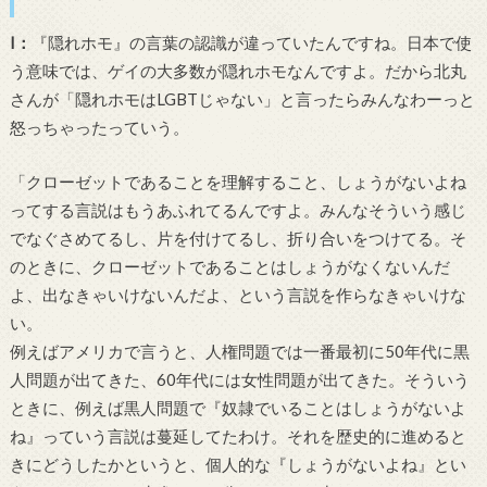
I
：
『隠れホモ』の言葉の認識が違っていたんですね。日本で使
う意味では、ゲイの大多数が隠れホモなんですよ。だから北丸
さんが「隠れホモは
LGBT
じゃない」と言ったらみんなわーっと
怒っちゃったっていう。
「クローゼットであることを理解すること、しょうがないよね
ってする言説はもうあふれてるんですよ。みんなそういう感じ
でなぐさめてるし、片を付けてるし、折り合いをつけてる。そ
のときに、クローゼットであることはしょうがなくないんだ
よ、出なきゃいけないんだよ、という言説を作らなきゃいけな
い。
例えばアメリカで言うと、人権問題では一番最初に
50
年代に黒
人問題が出てきた、
60
年代には女性問題が出てきた。そういう
ときに、例えば黒人問題で『奴隷でいることはしょうがないよ
ね』っていう言説は蔓延してたわけ。それを歴史的に進めると
きにどうしたかというと、個人的な『しょうがないよね』とい