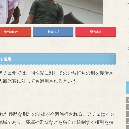
Google+
はてブ
Pocket
も適用
アチェ州では、同性愛に対してのむち打ちの刑を復活さ
人観光客に対しても適用されるという。
された残酷な刑罰の法律が今週施行される。アチェはイン
地域であり、犯罪や刑罰などを独自に統制する権利を持