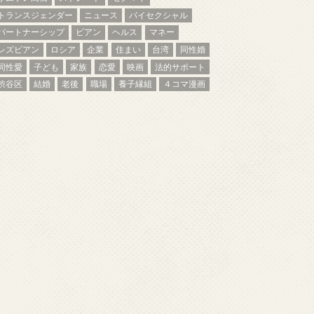
トランスジェンダー
ニュース
バイセクシャル
パートナーシップ
ビアン
ヘルス
マネー
レズビアン
ロシア
企業
住まい
台湾
同性婚
同性愛
子ども
家族
恋愛
映画
法的サポート
渋谷区
結婚
老後
職場
養子縁組
４コマ漫画