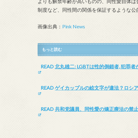
よりも解禁年齢が高いものの、同性愛自体は
制度など、同性間の関係を保証するような公
画像出典：
Pink News
もっと読む
READ
北丸雄二: LGBTは性的倒錯者, 犯罪
READ
ゲイカップルの絵文字が違法？ロシ
READ
共和党議員、同性愛の矯正療法の禁