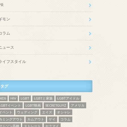
PR
ギモン
コラム
ニュース
ライフスタイル
タグ
AIDS
HIV
LGBT
LGBTと家族
LGBTアイドル
LGBTイベント
LGBT映画
SECRETGUYZ
アメリカ
イベント
ウェディング
エイズ
オシャレ
カミングアウト
カムアウト
ゲイ
コラム
サムソン高橋
ストレート
セクマイ