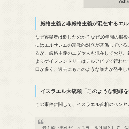
Yisha
厳格主義と非厳格主義が混在するエル
なぜ容疑者は刺したのか？なぜ10年間の服
にはエルサレムの宗教的対立が関係している
るが、厳格主義のユダヤ人も混在しており、
よりゲイフレンドリーはテルアビブで行われ
口が多く、過去にもこのような暴力が発生し
イスラエル大統領「このような犯罪を
この事件に関して、イスラエル首相のベンヤ
最も酷い事件だ。イスラエルは国として、個