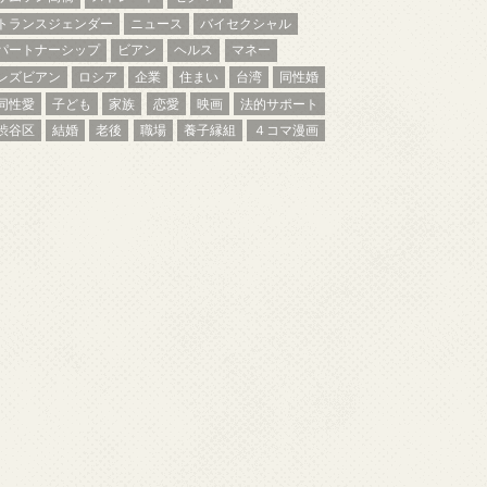
トランスジェンダー
ニュース
バイセクシャル
パートナーシップ
ビアン
ヘルス
マネー
レズビアン
ロシア
企業
住まい
台湾
同性婚
同性愛
子ども
家族
恋愛
映画
法的サポート
渋谷区
結婚
老後
職場
養子縁組
４コマ漫画