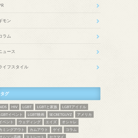
PR
ギモン
コラム
ニュース
ライフスタイル
タグ
AIDS
HIV
LGBT
LGBTと家族
LGBTアイドル
LGBTイベント
LGBT映画
SECRETGUYZ
アメリカ
イベント
ウェディング
エイズ
オシャレ
カミングアウト
カムアウト
ゲイ
コラム
サムソン高橋
ストレート
セクマイ