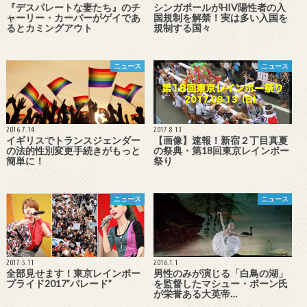
『デスパレートな妻たち』のチ
シンガポールがHIV陽性者の入
ャーリー・カーバーがゲイであ
国規制を解禁！実は多い入国を
るとカミングアウト
規制する国々
ニュース
ニュース
2016.7.14
2017.8.13
イギリスでトランスジェンダー
【画像】速報！新宿２丁目真夏
の法的性別変更手続きがもっと
の祭典・第18回東京レインボー
簡単に！
祭り
ニュース
ニュース
2017.5.11
2016.1.1
全部見せます！東京レインボー
男性のみが演じる「白鳥の湖」
プライド2017”パレード”
を監督したマシュー・ボーン氏
が栄誉ある大英帝…