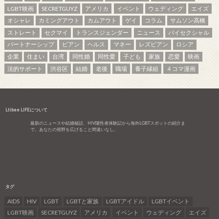
LGBT映画
SECRETGUYZ
アメリカ
イベント
ウェディング
エイズ
オシャレ
カミングアウト
カムアウト
ゲイ
コラム
サムソン高橋
ストレート
セクマイ
トランスジェンダー
ニュース
バイセクシャル
パートナーシップ
ビアン
ヘルス
マネー
レズビアン
ロシア
企業
住まい
台湾
同性婚
同性愛
子ども
家族
恋愛
映画
法的サポート
渋谷区
結婚
老後
職場
養子縁組
４コマ漫画
Ltibee LIFEについて
最新のニュースや結婚秘話、HIV陽性者体験記から海外LGBTスポットの紹介ま
で。あなたの視野を広げること間違いなし。
タグ
AIDS
HIV
LGBT
LGBTと家族
LGBTアイドル
LGBTイベント
LGBT映画
SECRETGUYZ
アメリカ
イベント
ウェディング
エイズ