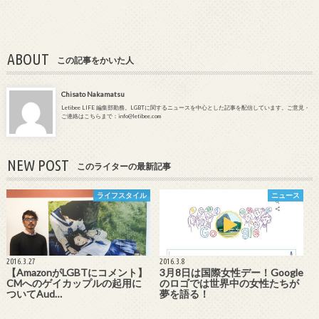
ABOUT
この記事をかいた人
Chisato Nakamatsu
Letibee LIFE 編集部勤務。LGBTに関するニュースを中心とした記事を配信しています。ご意見・
ご連絡はこちらまで：info@letibee.com
NEW POST
このライターの最新記事
ライフスタイル
ニュース
2016.3.27
2016.3.8
【AmazonがLGBTにコメント】
3月8日は国際女性デー！Google
CMへのゲイカップルの起用に
のロゴでは世界中の女性たちが
ついてAud…
夢を語る！