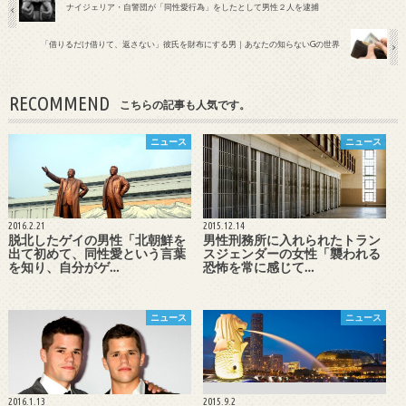
ナイジェリア・自警団が「同性愛行為」をしたとして男性２人を逮捕
「借りるだけ借りて、返さない」彼氏を財布にする男｜あなたの知らないGの世界
RECOMMEND
こちらの記事も人気です。
ニュース
ニュース
2016.2.21
2015.12.14
脱北したゲイの男性「北朝鮮を
男性刑務所に入れられたトラン
出て初めて、同性愛という言葉
スジェンダーの女性「襲われる
を知り、自分がゲ…
恐怖を常に感じて…
ニュース
ニュース
2016.1.13
2015.9.2