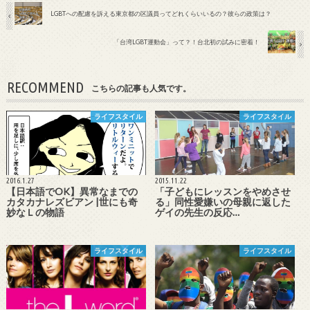
LGBTへの配慮を訴える東京都の区議員ってどれくらいいるの？彼らの政策は？
「台湾LGBT運動会」って？！台北初の試みに密着！
RECOMMEND
こちらの記事も人気です。
ライフスタイル
ライフスタイル
2016.1.27
2015.11.22
【日本語でOK】異常なまでの
「子どもにレッスンをやめさせ
カタカナレズビアン |世にも奇
る」同性愛嫌いの母親に返した
妙なＬの物語
ゲイの先生の反応…
ライフスタイル
ライフスタイル