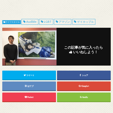
Audible
LGBT
アマゾン
ゲイカップル
ライフスタイル
この記事が気に入ったら
いいねしよう！
ツイート
シェア
はてブ
Google+
Pocket
feedly