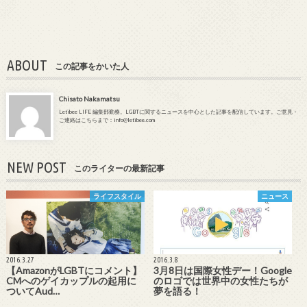
ABOUT
この記事をかいた人
Chisato Nakamatsu
Letibee LIFE 編集部勤務。LGBTに関するニュースを中心とした記事を配信しています。ご意見・
ご連絡はこちらまで：info@letibee.com
NEW POST
このライターの最新記事
ライフスタイル
ニュース
2016.3.27
2016.3.8
【AmazonがLGBTにコメント】
3月8日は国際女性デー！Google
CMへのゲイカップルの起用に
のロゴでは世界中の女性たちが
ついてAud…
夢を語る！