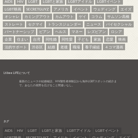
AIDS
HIV
LGBT
LGBTと家族
LGBTアイドル
LGBTイベント
LGBT映画
SECRETGUYZ
アメリカ
イベント
ウェディング
エイズ
オシャレ
カミングアウト
カムアウト
ゲイ
コラム
サムソン高橋
ストレート
セクマイ
トランスジェンダー
ニュース
バイセクシャル
パートナーシップ
ビアン
ヘルス
マネー
レズビアン
ロシア
企業
住まい
台湾
同性婚
同性愛
子ども
家族
恋愛
映画
法的サポート
渋谷区
結婚
老後
職場
養子縁組
４コマ漫画
Ltibee LIFEについて
最新のニュースや結婚秘話、HIV陽性者体験記から海外LGBTスポットの紹介ま
で。あなたの視野を広げること間違いなし。
タグ
AIDS
HIV
LGBT
LGBTと家族
LGBTアイドル
LGBTイベント
LGBT映画
SECRETGUYZ
アメリカ
イベント
ウェディング
エイズ