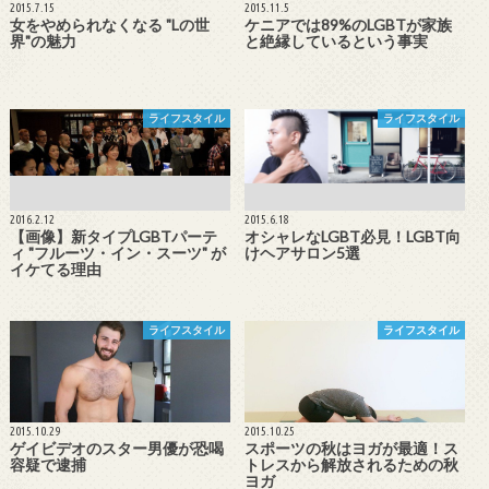
2015.7.15
2015.11.5
女をやめられなくなる "Lの世
ケニアでは89%のLGBTが家族
界"の魅力
と絶縁しているという事実
ライフスタイル
ライフスタイル
2016.2.12
2015.6.18
【画像】新タイプLGBTパーテ
オシャレなLGBT必見！LGBT向
ィ "フルーツ・イン・スーツ" が
けヘアサロン5選
イケてる理由
ライフスタイル
ライフスタイル
2015.10.29
2015.10.25
ゲイビデオのスター男優が恐喝
スポーツの秋はヨガが最適！ス
容疑で逮捕
トレスから解放されるための秋
ヨガ