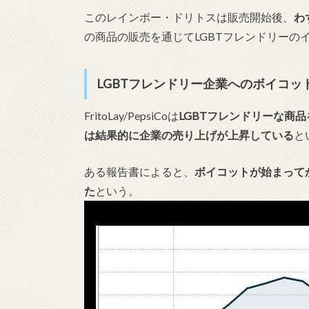
このレインボー・ドリトスは販売開始後、
わ
の商品の販売を通じてLGBTフレンドリーの
LGBTフレンドリー企業へのボイコッ
FritoLay/PepsiCoは
LGBTフレンドリーな商
は結果的に企業の売り上げが上昇している
と
ある報告書によると、
ボイコットが始まってか
た
という。