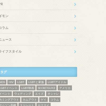
PR
ギモン
コラム
ニュース
ライフスタイル
タグ
AIDS
HIV
LGBT
LGBTと家族
LGBTアイドル
LGBTイベント
LGBT映画
SECRETGUYZ
アメリカ
イベント
ウェディング
エイズ
オシャレ
カミングアウト
カムアウト
ゲイ
コラム
サムソン高橋
ストレート
セクマイ