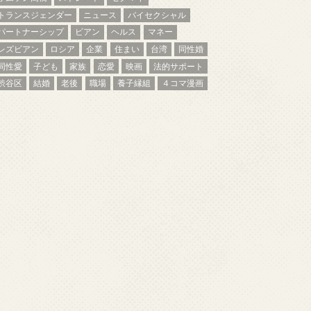
トランスジェンダー
ニュース
バイセクシャル
パートナーシップ
ビアン
ヘルス
マネー
レズビアン
ロシア
企業
住まい
台湾
同性婚
同性愛
子ども
家族
恋愛
映画
法的サポート
渋谷区
結婚
老後
職場
養子縁組
４コマ漫画