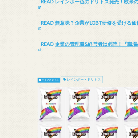
READ
レインボー色のドリトス発売！欧米
READ
無意味？企業がLGBT研修を受ける価
READ
企業の管理職&経営者は必読！『職場の
レインボー・ドリトス
ライフスタイル