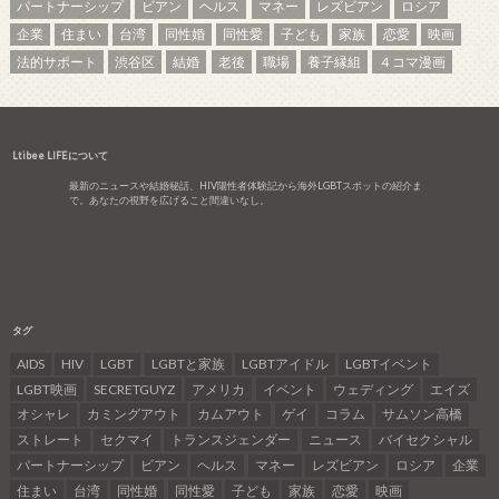
パートナーシップ
ビアン
ヘルス
マネー
レズビアン
ロシア
企業
住まい
台湾
同性婚
同性愛
子ども
家族
恋愛
映画
法的サポート
渋谷区
結婚
老後
職場
養子縁組
４コマ漫画
Ltibee LIFEについて
最新のニュースや結婚秘話、HIV陽性者体験記から海外LGBTスポットの紹介ま
で。あなたの視野を広げること間違いなし。
タグ
AIDS
HIV
LGBT
LGBTと家族
LGBTアイドル
LGBTイベント
LGBT映画
SECRETGUYZ
アメリカ
イベント
ウェディング
エイズ
オシャレ
カミングアウト
カムアウト
ゲイ
コラム
サムソン高橋
ストレート
セクマイ
トランスジェンダー
ニュース
バイセクシャル
パートナーシップ
ビアン
ヘルス
マネー
レズビアン
ロシア
企業
住まい
台湾
同性婚
同性愛
子ども
家族
恋愛
映画