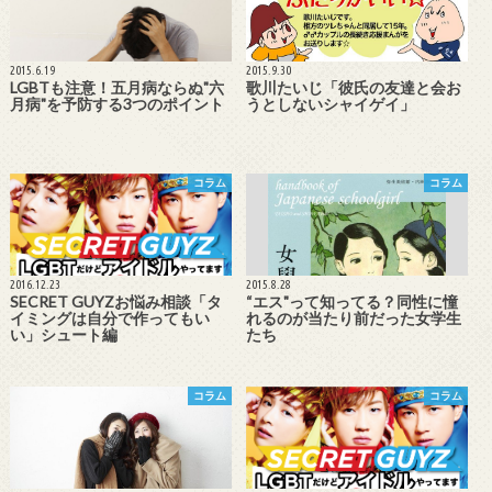
2015.6.19
2015.9.30
LGBTも注意！五月病ならぬ"六
歌川たいじ「彼氏の友達と会お
月病"を予防する3つのポイント
うとしないシャイゲイ」
コラム
コラム
2016.12.23
2015.8.28
SECRET GUYZお悩み相談「タ
“エス"って知ってる？同性に憧
イミングは自分で作ってもい
れるのが当たり前だった女学生
い」シュート編
たち
コラム
コラム