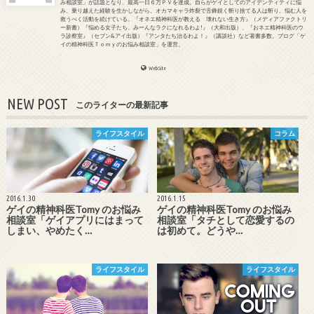
み相談室」が話題となり、最高一日６万ＰＶを達成。自らがゲイとしてのアイデンティティに悩
み、乗り越えた経験を生かしながら、オカマキャラ炸裂で舌鋒鋭く斬り捨てる人は斬り、悩む人を
救うべく活動を続けている。『オネエ精神科医が教える 壊れない生き方』（メディアファクトリ
ー新書）『悩める女子たち、みーんなラクになれるわよ!』（大和出版）、『おネエ精神科医のウ
ラ診察室』（セブン&アイ出版）『アンタたち治るわよ！』（講談社）など著書多数。ブログ「ゲ
イの精神科医Ｔｏｍｙのお悩み相談室」を運営。
WebSite
NEW POST
このライターの最新記事
ライフスタイル
コラム
2016.1.30
2016.1.15
ゲイの精神科医Tomy のお悩み
ゲイの精神科医Tomy のお悩み
相談室「ゲイアプリにはまって
相談室「タチとして恋愛するの
しまい、やめたく…
は初めて。どうや…
ライフスタイル
ライフスタイル