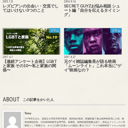
2015.7.8
2016.9.16
レズビアンの出会い・交流でし
SECRET GUYZお悩み相談 シュ
てはいけない3つのこと
ート編「自分を伝えるタイミン
グ」
コラム
コラム
2017.6.1
2017.4.27
【連続アンケート企画】LGBT
元ゲイ雑誌編集長が語る映画
と家族 その10〜私と家族の関
「ムーンライト」これ本当に”ゲ
係〜
イ”映画なの？
ABOUT
この記事をかいた人
Tomy
1978年生まれ。某国立大学医学部卒業後、医師免許取得。研修医修了後は精神科医局に入局。精
神保健指定医、日本精神神経学会専門医、産業医。精神科病院勤務を経て、現在はクリニックに常
勤医として勤務する。オネエ口調で読者からの相談に乗るブログ「ゲイの精神科医Ｔｏｍｙのお悩