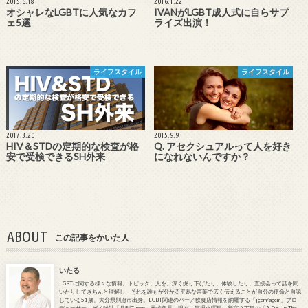
2015.6.18
2016.1.22
オシャレなLGBTに人気なカフ
IVANがLGBT成人式に自らサプ
ェ5選
ライズ出演！
ライフスタイル
ライフスタイル
2017.3.20
2015.9.9
HIV＆STDの定期的な検査が格
Q. アセクシュアルって人を好き
安で受検できるSH外来
になれないんですか？
ABOUT
この記事をかいた人
いたる
LGBTに関する様々な情報、トピック、人を、深く掘り下げたり、体験したり、直接会って話を聞
いたりしてきちんと理解し、それを誰もが分かる平易な言葉で広く伝えることが自分の使命と自認
している51歳、大分県別府市出身。LGBT関連のバー／飲食店情報を網羅する「jgcm/agcm」プロ
デューサー。ゲイ雑誌「月刊G-men」元編集長。現在、毎週火曜日に新宿２丁目の「A Day In The