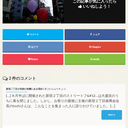
この記事が気に入ったら
いいねしよう！
ツイート
シェア
はてブ
Google+
Pocket
feedly
2
件のコメント
新宿二丁目が存続の危機にある理由 | すごいニュース
より:
2015年10月2日 12:57 PM
[…] ８月半ばに開催された新宿２丁目のストリートフ&#12…は大盛況のう
ちに幕を閉じました。しかし、お祭りの最後に主催の新宿２丁目振興会会
長のtoshiさんは、こんなことを集まった人に語りかけていました。 […]
返信する