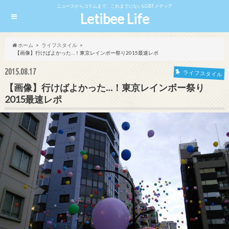
ニュースからコラムまで、これまでにないLGBTメディア
Letibee Life
ホーム
ライフスタイル
【画像】行けばよかった…！東京レインボー祭り2015最速レポ
2015.08.17
ライフスタイル
【画像】行けばよかった…！東京レインボー祭り
2015最速レポ