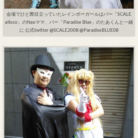
会場でひと際目立っていたレインボーガールはバー「SCALE
alloco」のNaoママ、バー「Paradise Blue」のたあくんと一緒
に 公式twitter @SCALE2008 @ParadiseBLUE08