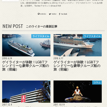
Life」(新宿区新宿2-13-16 藤井ビル 203 )にてセクシャリティ・フリーのゲイバー「いたるの部
屋」を営業中。 Twitterアカウント @itaru1964
WebSite
Twitter
Facebook
NEW POST
このライターの最新記事
ライフスタイル
ライフスタイル
2018.6.24
2018.6.17
ゲイライターが体験！LGBTフ
ゲイライターが体験！LGBTフ
レンドリーな豪華クルーズ船の
レンドリーな豪華クルーズ船の
旅（後編）
旅（前編）
コラム
2017.12.4
2017.10.19