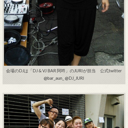
会場のDJは「DJ & VJ BAR 阿吽」のJURIが担当 公式twitter
@bar_aun_ @DJ_JURI