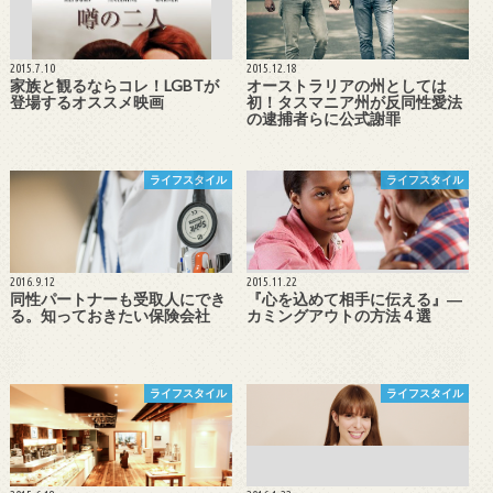
2015.7.10
2015.12.18
家族と観るならコレ！LGBTが
オーストラリアの州としては
登場するオススメ映画
初！タスマニア州が反同性愛法
の逮捕者らに公式謝罪
ライフスタイル
ライフスタイル
2016.9.12
2015.11.22
同性パートナーも受取人にでき
『心を込めて相手に伝える』―
る。知っておきたい保険会社
カミングアウトの方法４選
ライフスタイル
ライフスタイル