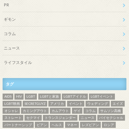
PR
ギモン
コラム
ニュース
ライフスタイル
タグ
AIDS
HIV
LGBT
LGBTと家族
LGBTアイドル
LGBTイベント
LGBT映画
SECRETGUYZ
アメリカ
イベント
ウェディング
エイズ
オシャレ
カミングアウト
カムアウト
ゲイ
コラム
サムソン高橋
ストレート
セクマイ
トランスジェンダー
ニュース
バイセクシャル
パートナーシップ
ビアン
ヘルス
マネー
レズビアン
ロシア