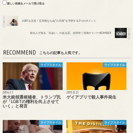
新しい投稿をメールで受け取る
LGBTも注意！五月病ならぬ"六月病"を予防する3つのポイント
知る人ぞ知る「出会い」のある店。吉祥寺ご当地ゲイバーBOMBER
RECOMMEND
こちらの記事も人気です。
ライフスタイル
ライフスタイル
2016.2.7
2015.8.21
米大統領選候補者、トランプ氏
ゲイアプリで殺人事件発生
が「LGBTの権利を向上させて
いく」と発言
ライフスタイル
ライフスタイル