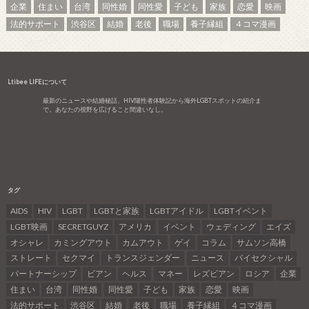
企業
住まい
台湾
同性婚
同性愛
子ども
家族
恋愛
映画
法的サポート
渋谷区
結婚
老後
職場
養子縁組
４コマ漫画
Ltibee LIFEについて
最新のニュースや結婚秘話、HIV陽性者体験記から海外LGBTスポットの紹介ま
で。あなたの視野を広げること間違いなし。
タグ
AIDS
HIV
LGBT
LGBTと家族
LGBTアイドル
LGBTイベント
LGBT映画
SECRETGUYZ
アメリカ
イベント
ウェディング
エイズ
オシャレ
カミングアウト
カムアウト
ゲイ
コラム
サムソン高橋
ストレート
セクマイ
トランスジェンダー
ニュース
バイセクシャル
パートナーシップ
ビアン
ヘルス
マネー
レズビアン
ロシア
企業
住まい
台湾
同性婚
同性愛
子ども
家族
恋愛
映画
法的サポート
渋谷区
結婚
老後
職場
養子縁組
４コマ漫画