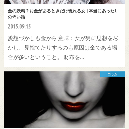
金の妖精？お金があるときだけ現れる女 | 本当にあったL
の怖い話
2015.09.15
愛想づかしも金から 意味：女が男に思想を尽
かし、見捨てたりするのも原因は金である場
合が多いということ。 財布を…
コラム