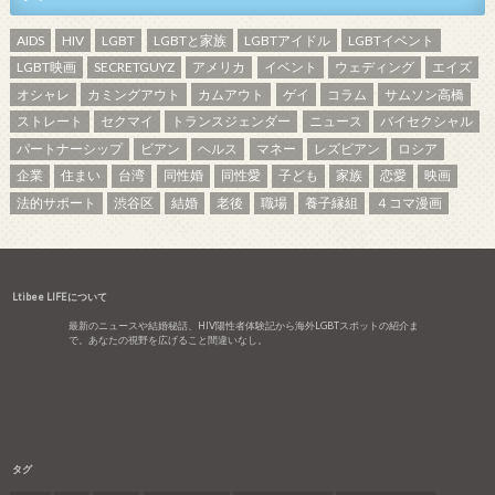
AIDS
HIV
LGBT
LGBTと家族
LGBTアイドル
LGBTイベント
LGBT映画
SECRETGUYZ
アメリカ
イベント
ウェディング
エイズ
オシャレ
カミングアウト
カムアウト
ゲイ
コラム
サムソン高橋
ストレート
セクマイ
トランスジェンダー
ニュース
バイセクシャル
パートナーシップ
ビアン
ヘルス
マネー
レズビアン
ロシア
企業
住まい
台湾
同性婚
同性愛
子ども
家族
恋愛
映画
法的サポート
渋谷区
結婚
老後
職場
養子縁組
４コマ漫画
Ltibee LIFEについて
最新のニュースや結婚秘話、HIV陽性者体験記から海外LGBTスポットの紹介ま
で。あなたの視野を広げること間違いなし。
タグ