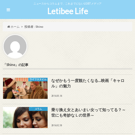
ニュースからコラムまで、これまでにないLGBTメディア
Letibee Life
ホーム
投稿者 : Shino
「Shino」の記事
ライフスタイル
なぜかもう一度観たくなる…映画「キャロ
ル」の魅力
2016.03.14
コラム
乗り換え女とあいまい女って知ってる？～
世にも奇妙なＬの世界～
2016.02.10