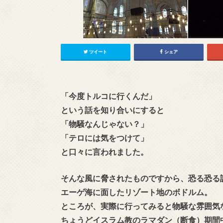
ツイート
シェア
「今度トルコに行くんだ」
という話を知り合いにすると
「物騒なんじゃない？」
「テロには気をつけて」
と口々に言われました。
そんな風に脅されたものですから、恐る恐る
エーゲ海に面したリゾート地のボドルム。
ところが、実際に行ってみると物騒な雰囲気
ちょうどイスラム教のラマダン（断食）期間