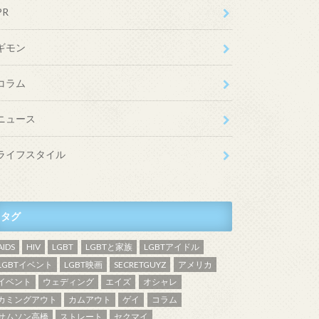
PR
ギモン
コラム
ニュース
ライフスタイル
タグ
AIDS
HIV
LGBT
LGBTと家族
LGBTアイドル
LGBTイベント
LGBT映画
SECRETGUYZ
アメリカ
イベント
ウェディング
エイズ
オシャレ
カミングアウト
カムアウト
ゲイ
コラム
サムソン高橋
ストレート
セクマイ