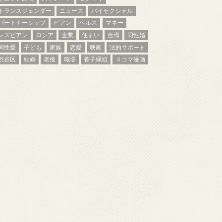
トランスジェンダー
ニュース
バイセクシャル
パートナーシップ
ビアン
ヘルス
マネー
レズビアン
ロシア
企業
住まい
台湾
同性婚
同性愛
子ども
家族
恋愛
映画
法的サポート
渋谷区
結婚
老後
職場
養子縁組
４コマ漫画