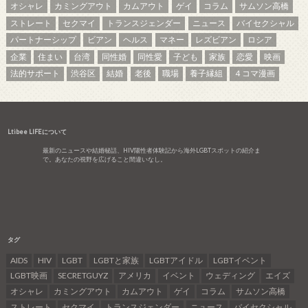
オシャレ
カミングアウト
カムアウト
ゲイ
コラム
サムソン高橋
ストレート
セクマイ
トランスジェンダー
ニュース
バイセクシャル
パートナーシップ
ビアン
ヘルス
マネー
レズビアン
ロシア
企業
住まい
台湾
同性婚
同性愛
子ども
家族
恋愛
映画
法的サポート
渋谷区
結婚
老後
職場
養子縁組
４コマ漫画
Ltibee LIFEについて
最新のニュースや結婚秘話、HIV陽性者体験記から海外LGBTスポットの紹介ま
で。あなたの視野を広げること間違いなし。
タグ
AIDS
HIV
LGBT
LGBTと家族
LGBTアイドル
LGBTイベント
LGBT映画
SECRETGUYZ
アメリカ
イベント
ウェディング
エイズ
オシャレ
カミングアウト
カムアウト
ゲイ
コラム
サムソン高橋
ストレート
セクマイ
トランスジェンダー
ニュース
バイセクシャル