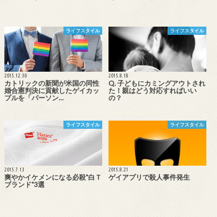
ライフスタイル
ライフスタイル
2015.12.30
2015.8.18
カトリックの新聞が米国の同性
Q. 子どもにカミングアウトされ
婚合憲判決に貢献したゲイカッ
た！親はどう対応すればいい
プルを「パーソン…
の？
ライフスタイル
ライフスタイル
2015.7.13
2015.8.21
爽やかイケメンになる必殺"白Ｔ
ゲイアプリで殺人事件発生
ブランド"3選