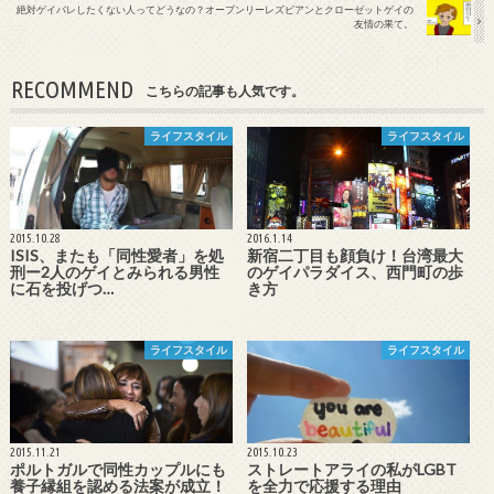
絶対ゲイバレしたくない人ってどうなの？オープンリーレズビアンとクローゼットゲイの
友情の果て。
RECOMMEND
こちらの記事も人気です。
ライフスタイル
ライフスタイル
2015.10.28
2016.1.14
ISIS、またも「同性愛者」を処
新宿二丁目も顔負け！台湾最大
刑ー2人のゲイとみられる男性
のゲイパラダイス、西門町の歩
に石を投げつ…
き方
ライフスタイル
ライフスタイル
2015.11.21
2015.10.23
ポルトガルで同性カップルにも
ストレートアライの私がLGBT
養子縁組を認める法案が成立！
を全力で応援する理由