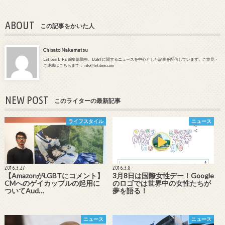
ABOUT
この記事をかいた人
Chisato Nakamatsu
Letibee LIFE 編集部勤務。LGBTに関するニュースを中心とした記事を配信しています。ご意見・
ご連絡はこちらまで：info@letibee.com
NEW POST
このライターの最新記事
ライフスタイル
ニュース
2016.3.27
2016.3.8
【AmazonがLGBTにコメント】
3月8日は国際女性デー！Google
CMへのゲイカップルの起用に
のロゴでは世界中の女性たちが
ついてAud…
夢を語る！
ニュース
ニュース