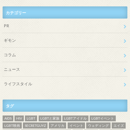
カテゴリー
PR
ギモン
コラム
ニュース
ライフスタイル
タグ
AIDS
HIV
LGBT
LGBTと家族
LGBTアイドル
LGBTイベント
LGBT映画
SECRETGUYZ
アメリカ
イベント
ウェディング
エイズ