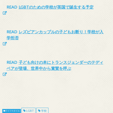
READ
LGBTのための学校が英国で誕生する予定
READ
レズビアンカップルの子どもお断り！学校が入
学拒否
READ
子ども向けの本にトランスジェンダーのテディ
ベアが登場、世界中から賞賛を呼ぶ
LGBT
学校
ライフスタイル