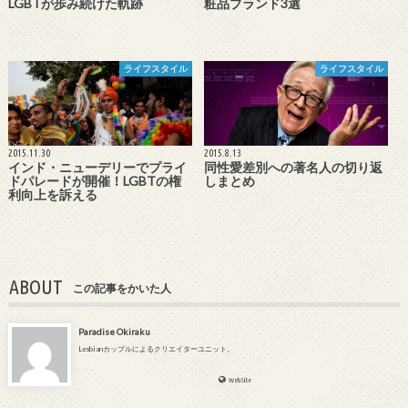
LGBTが歩み続けた軌跡
粧品ブランド3選
ライフスタイル
ライフスタイル
2015.11.30
2015.8.13
インド・ニューデリーでプライ
同性愛差別への著名人の切り返
ドパレードが開催！LGBTの権
しまとめ
利向上を訴える
ABOUT
この記事をかいた人
Paradise Okiraku
Lesbianカップルによるクリエイターユニット。
WebSite