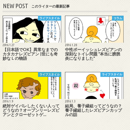
NEW POST
このライターの最新記事
ライフスタイル
コラム
2016.1.27
2016.1.20
【日本語でOK】異常なまでの
中性ボーイッシュレズビアンの
カタカナレズビアン |世にも奇
深刻なトイレ問題 "本当に膀胱
妙なＬの物語
炎になりました"
ライフスタイル
ライフスタイル
2016.1.9
2016.1.3
絶対ゲイバレしたくない人って
結局、養子縁組ってどうなの？
どうなの？オープンリーレズビ
養子縁組したレズビアンカップ
アンとクローゼットゲ…
ルの話