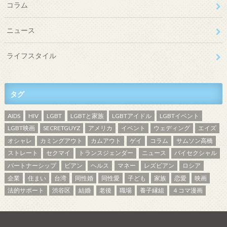
コラム
ニュース
ライフスタイル
タグ
AIDS
HIV
LGBT
LGBTと家族
LGBTアイドル
LGBTイベント
LGBT映画
SECRETGUYZ
アメリカ
イベント
ウェディング
エイズ
オシャレ
カミングアウト
カムアウト
ゲイ
コラム
サムソン高橋
ストレート
セクマイ
トランスジェンダー
ニュース
バイセクシャル
パートナーシップ
ビアン
ヘルス
マネー
レズビアン
ロシア
企業
住まい
台湾
同性婚
同性愛
子ども
家族
恋愛
映画
法的サポート
渋谷区
結婚
老後
職場
養子縁組
４コマ漫画