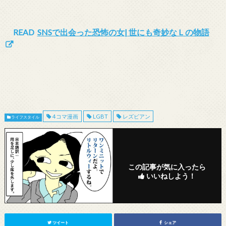
READ
SNSで出会った恐怖の女| 世にも奇妙なＬの物語
4コマ漫画
LGBT
レズビアン
ライフスタイル
この記事が気に入ったら
いいねしよう！
ツイート
シェア