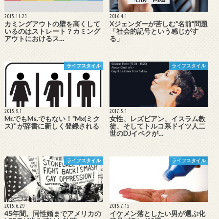
2015.11.23
2016.4.1
カミングアウトの壁を高くして
Xジェンダーが苦しむ"名前"問題
いるのはストレート？カミング
「社会的記号という感じがす
アウトにおけるス…
る」
ライフスタイル
ライフスタイル
2015.9.1
2017.5.1
Mr.でもMs.でもない！"Mx(ミク
女性、レズビアン、イスラム教
ス)" が辞書に新しく登録される
徒、そしてトルコ系ドイツ人二
世のDJイペクが…
ライフスタイル
ライフスタイル
2015.6.29
2015.7.15
45年間。同性婚までアメリカの
イケメン落としたい男が選ぶ化