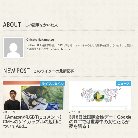
ABOUT
この記事をかいた人
Chisato Nakamatsu
Letibee LIFE 編集部勤務。LGBTに関するニュースを中心とした記事を配信しています。ご意見・
ご連絡はこちらまで：info@letibee.com
NEW POST
このライターの最新記事
ライフスタイル
ニュース
2016.3.27
2016.3.8
【AmazonがLGBTにコメント】
3月8日は国際女性デー！Google
CMへのゲイカップルの起用に
のロゴでは世界中の女性たちが
ついてAud…
夢を語る！