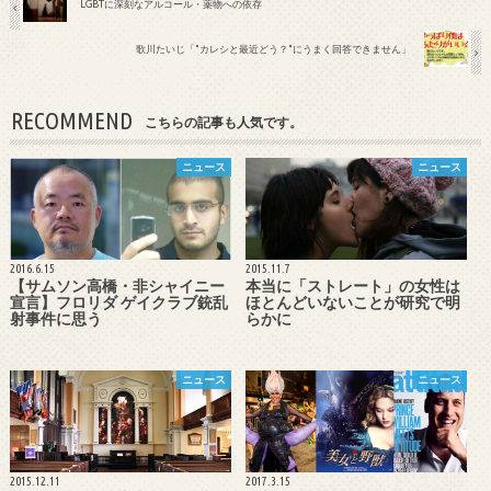
LGBTに深刻なアルコール・薬物への依存
歌川たいじ「"カレシと最近どう？"にうまく回答できません」
RECOMMEND
こちらの記事も人気です。
ニュース
ニュース
2016.6.15
2015.11.7
【サムソン高橋・非シャイニー
本当に「ストレート」の女性は
宣言】フロリダ ゲイクラブ銃乱
ほとんどいないことが研究で明
射事件に思う
らかに
ニュース
ニュース
2015.12.11
2017.3.15