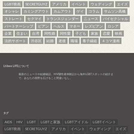
LGBT映画
SECRETGUYZ
アメリカ
イベント
ウェディング
エイズ
オシャレ
カミングアウト
カムアウト
ゲイ
コラム
サムソン高橋
ストレート
セクマイ
トランスジェンダー
ニュース
バイセクシャル
パートナーシップ
ビアン
ヘルス
マネー
レズビアン
ロシア
企業
住まい
台湾
同性婚
同性愛
子ども
家族
恋愛
映画
法的サポート
渋谷区
結婚
老後
職場
養子縁組
４コマ漫画
Ltibee LIFEについて
最新のニュースや結婚秘話、HIV陽性者体験記から海外LGBTスポットの紹介ま
で。あなたの視野を広げること間違いなし。
タグ
AIDS
HIV
LGBT
LGBTと家族
LGBTアイドル
LGBTイベント
LGBT映画
SECRETGUYZ
アメリカ
イベント
ウェディング
エイズ