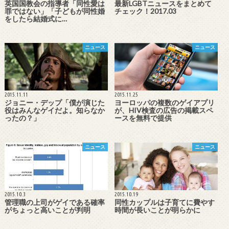
英国国教会の指導者「同性愛は
最新LGBTニュースをまとめて
罪ではない」「子どもが同性婚
チェック！2017.03
をしたら結婚式に…
ニュース
ニュース
2015.11.11
2015.11.25
ジョニー・デップ「僕が演じた
ヨーロッパの複数のゲイアプリ
役はみんなゲイだよ。知らなか
が、HIV検査の広告の掲載スペ
ったの？」
ースを無料で提供
ニュース
ニュース
2015.10.3
2015.10.19
管理職の上司がゲイである確率
同性カップルは子育てに費やす
がちょっと高いことが判明
時間が長いことが明らかに