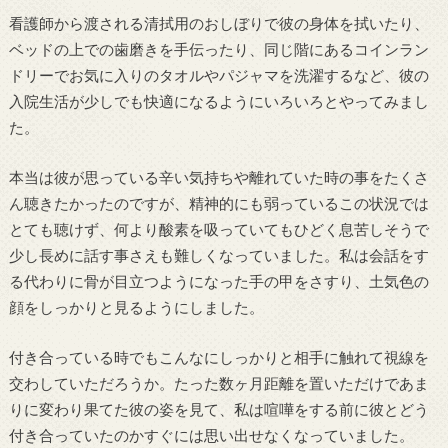
看護師から渡される清拭用のおしぼりで彼の身体を拭いたり、
ベッドの上での歯磨きを手伝ったり、同じ階にあるコインラン
ドリーでお気に入りのタオルやパジャマを洗濯するなど、彼の
入院生活が少しでも快適になるようにいろいろとやってみまし
た。
本当は彼が思っている辛い気持ちや離れていた時の事をたくさ
ん聴きたかったのですが、精神的にも弱っているこの状況では
とても聴けず、何より酸素を吸っていてもひどく息苦しそうで
少し長めに話す事さえも難しくなっていました。私は会話をす
る代わりに骨が目立つようになった手の甲をさすり、土気色の
顔をしっかりと見るようにしました。
付き合っている時でもこんなにしっかりと相手に触れて視線を
交わしていただろうか。たった数ヶ月距離を置いただけであま
りに変わり果てた彼の姿を見て、私は喧嘩をする前に彼とどう
付き合っていたのかすぐには思い出せなくなっていました。