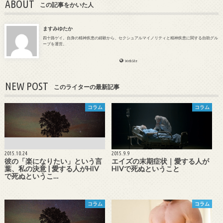
ABOUT
この記事をかいた人
ますみゆたか
四十路ゲイ。自身の精神疾患の経験から、セクシュアルマイノリティと精神疾患に関する自助グル
ープを運営。
WebSite
NEW POST
このライターの最新記事
コラム
コラム
2015.10.24
2015.9.9
彼の「楽になりたい」という言
エイズの末期症状｜愛する人が
葉、私の決意 | 愛する人がHIV
HIVで死ぬということ
で死ぬというこ…
コラム
コラム