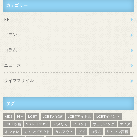
カテゴリー
PR
ギモン
コラム
ニュース
ライフスタイル
タグ
AIDS
HIV
LGBT
LGBTと家族
LGBTアイドル
LGBTイベント
LGBT映画
SECRETGUYZ
アメリカ
イベント
ウェディング
エイズ
オシャレ
カミングアウト
カムアウト
ゲイ
コラム
サムソン高橋