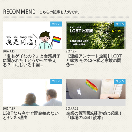
RECOMMEND
こちらの記事も人気です。
コラム
コラム
2016.3.15
2017.8.4
「君もゲイなの？」と台湾男子
【連続アンケート企画】LGBT
に聞かれた！どうやって答え
と家族 その12〜私と家族の関
る？｜にじいろ中国…
係〜
コラム
コラム
2015.7.29
2015.7.22
LGBTなら今すぐ貯金始めない
企業の管理職&経営者は必読！
とヤバい理由
『職場のLGBT読本』