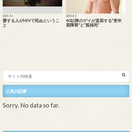
2015.9.1
2015.8.5
愛する人がHIVで死ぬというこ
40以降のゲイが直面する”更年
と
期障害”と"孤独死”
人気の記事
Sorry. No data so far.