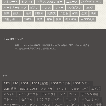
ストレート
セクマイ
トランスジェンダー
ニュース
バイセクシャル
パートナーシップ
ビアン
ヘルス
マネー
レズビアン
ロシア
企業
住まい
台湾
同性婚
同性愛
子ども
家族
恋愛
映画
法的サポート
渋谷区
結婚
老後
職場
養子縁組
４コマ漫画
Ltibee LIFEについて
最新のニュースや結婚秘話、HIV陽性者体験記から海外LGBTスポットの紹介ま
で。あなたの視野を広げること間違いなし。
タグ
AIDS
HIV
LGBT
LGBTと家族
LGBTアイドル
LGBTイベント
LGBT映画
SECRETGUYZ
アメリカ
イベント
ウェディング
エイズ
オシャレ
カミングアウト
カムアウト
ゲイ
コラム
サムソン高橋
ストレート
セクマイ
トランスジェンダー
ニュース
バイセクシャル
パートナーシップ
ビアン
ヘルス
マネー
レズビアン
ロシア
企業