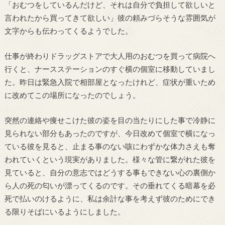
「おむつをしているんだけど、それは自分で負担して欲しいと
言われたから買ってきて欲しい」彼の頼みづらそうな雰囲気が
文字からも伝わってくるようでした。
仕事が終わりドラッグストアで大人用のおむつを買って病院へ
行くと、ナースステーションのすぐ横の個室に移動していまし
た。昨日は緊急入院で相部屋となったけれど、症状が重いため
に改めてこの場所になったのでしょう。
突然の連絡や痩せこけた彼の姿を目の当たりにした事で冷静に
見られない部分もあったのですが、今日改めて個室で横になっ
ている彼を見ると、止まる事のない咳にわずかな体力さえも奪
われていくという現実がありました。様々な管に繋がれた彼を
見ていると、自分の意志ではどうする事もできない心の裏側か
ら人の死の匂いが漂ってくるのです。その垂れてくる暗幕を必
死で払いのけるように、私は余計な事を考えず彼のためにでき
る限りそばにいるようにしました。