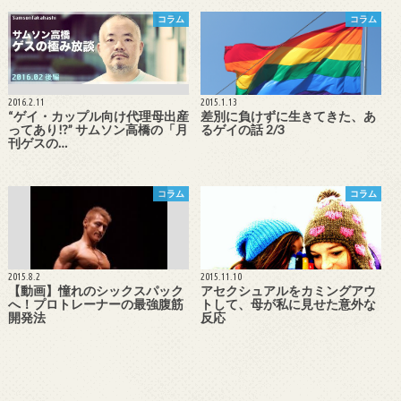
コラム
コラム
2016.2.11
2015.1.13
“ゲイ・カップル向け代理母出産
差別に負けずに生きてきた、あ
ってあり!?” サムソン高橋の「月
るゲイの話 2/3
刊ゲスの…
コラム
コラム
2015.8.2
2015.11.10
【動画】憧れのシックスパック
アセクシュアルをカミングアウ
へ！プロトレーナーの最強腹筋
トして、母が私に見せた意外な
開発法
反応