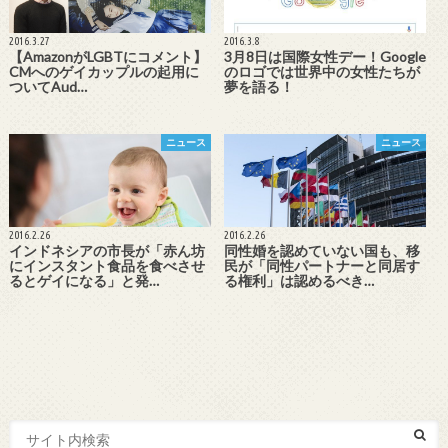
2016.3.27
2016.3.8
【AmazonがLGBTにコメント】
3月8日は国際女性デー！Google
CMへのゲイカップルの起用に
のロゴでは世界中の女性たちが
ついてAud…
夢を語る！
ニュース
ニュース
2016.2.26
2016.2.26
インドネシアの市長が「赤ん坊
同性婚を認めていない国も、移
にインスタント食品を食べさせ
民が「同性パートナーと同居す
るとゲイになる」と発…
る権利」は認めるべき…