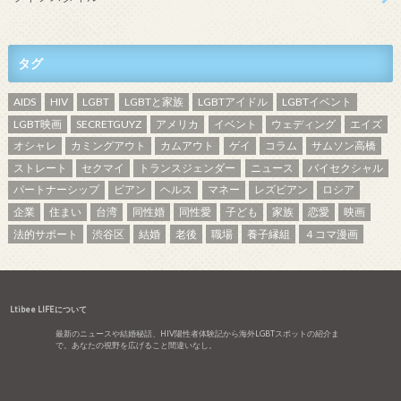
タグ
AIDS
HIV
LGBT
LGBTと家族
LGBTアイドル
LGBTイベント
LGBT映画
SECRETGUYZ
アメリカ
イベント
ウェディング
エイズ
オシャレ
カミングアウト
カムアウト
ゲイ
コラム
サムソン高橋
ストレート
セクマイ
トランスジェンダー
ニュース
バイセクシャル
パートナーシップ
ビアン
ヘルス
マネー
レズビアン
ロシア
企業
住まい
台湾
同性婚
同性愛
子ども
家族
恋愛
映画
法的サポート
渋谷区
結婚
老後
職場
養子縁組
４コマ漫画
Ltibee LIFEについて
最新のニュースや結婚秘話、HIV陽性者体験記から海外LGBTスポットの紹介ま
で。あなたの視野を広げること間違いなし。