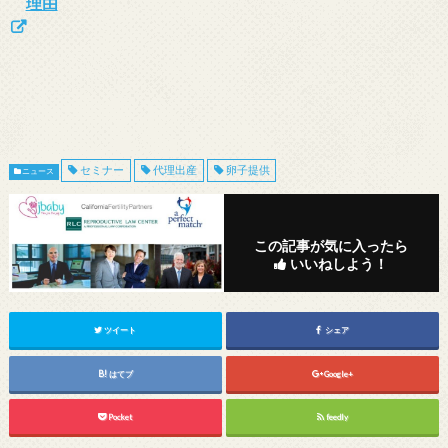
理由
セミナー
代理出産
卵子提供
ニュース
この記事が気に入ったら
いいねしよう！
ツイート
シェア
はてブ
Google+
Pocket
feedly