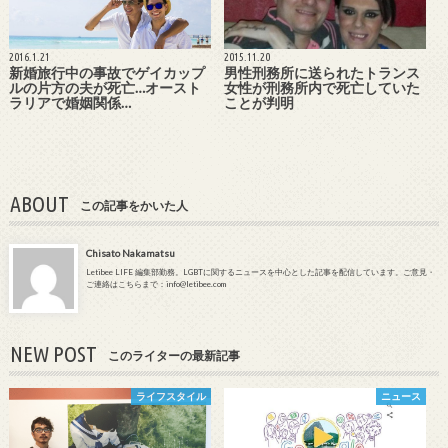
2016.1.21
2015.11.20
新婚旅行中の事故でゲイカップ
男性刑務所に送られたトランス
ルの片方の夫が死亡…オースト
女性が刑務所内で死亡していた
ラリアで婚姻関係…
ことが判明
ABOUT
この記事をかいた人
Chisato Nakamatsu
Letibee LIFE 編集部勤務。LGBTに関するニュースを中心とした記事を配信しています。ご意見・
ご連絡はこちらまで：info@letibee.com
NEW POST
このライターの最新記事
ライフスタイル
ニュース