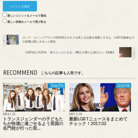
新しいコメントをメールで通知
新しい投稿をメールで受け取る
ロシア、カミングアウトや同性同士のキスを禁じる法案を廃案にするも、LGBT活動家はそ
の影響は既に大きいと懸念
LGBT成人式2016 「成りたい人になる」180人が新たな旅立ちへ【画像】
RECOMMEND
こちらの記事も人気です。
ニュース
ニュース
2016.1.22
2017.2.10
トランスジェンダーの子どもた
最新LGBTニュースをまとめて
ちが快適に過ごせるよう英国の
チェック！2017.02
名門校が行った取…