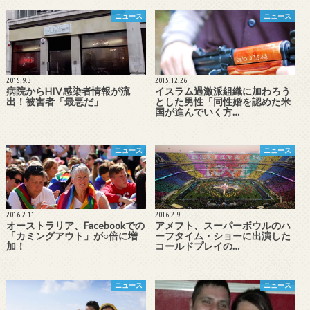
ニュース
ニュース
2015.9.3
2015.12.26
病院からHIV感染者情報が流
イスラム過激派組織に加わろう
出！被害者「最悪だ」
とした男性「同性婚を認めた米
国が進んでいく方…
ニュース
ニュース
2016.2.11
2016.2.9
オーストラリア、Facebookでの
アメフト、スーパーボウルのハ
「カミングアウト」が○倍に増
ーフタイム・ショーに出演した
加！
コールドプレイの…
ニュース
ニュース