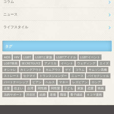
コラム
ニュース
ライフスタイル
タグ
AIDS
HIV
LGBT
LGBTと家族
LGBTアイドル
LGBTイベント
LGBT映画
SECRETGUYZ
アメリカ
イベント
ウェディング
エイズ
オシャレ
カミングアウト
カムアウト
ゲイ
コラム
サムソン高橋
ストレート
セクマイ
トランスジェンダー
ニュース
バイセクシャル
パートナーシップ
ビアン
ヘルス
マネー
レズビアン
ロシア
企業
住まい
台湾
同性婚
同性愛
子ども
家族
恋愛
映画
法的サポート
渋谷区
結婚
老後
職場
養子縁組
４コマ漫画