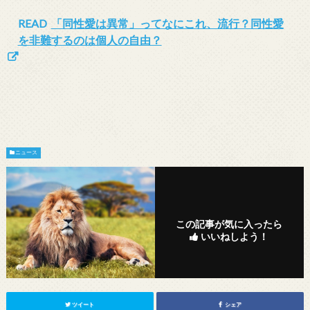
READ
「同性愛は異常」ってなにこれ、流行？同性愛
を非難するのは個人の自由？
ニュース
この記事が気に入ったら
いいねしよう！
ツイート
シェア