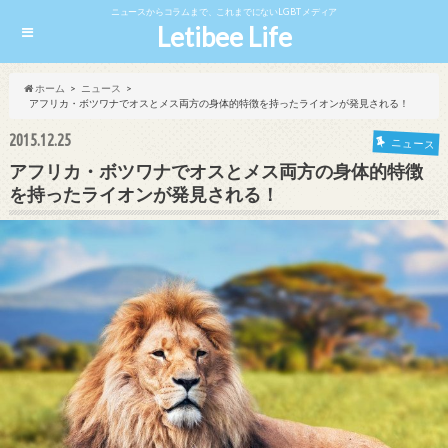
ニュースからコラムまで、これまでにないLGBTメディア
Letibee Life
ホーム
ニュース
アフリカ・ボツワナでオスとメス両方の身体的特徴を持ったライオンが発見される！
2015.12.25
ニュース
アフリカ・ボツワナでオスとメス両方の身体的特徴
を持ったライオンが発見される！