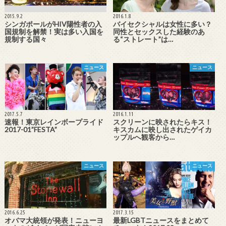
2015.9.2
2016.1.8
シンガポールがHIV陽性者の入
バイセクシャルは女性に多い？
国規制を解禁！実は多い入国を
同性とセックスした経験のあ
規制する国々
る“ストレート”は…
ニュース
ニュース
2017.5.7
2016.1.11
速報！東京レインボープライド
スクリーンに映されたらキス！
2017-01”FESTA”
キスカムに映し出されたゲイカ
ップルへ観客から…
ニュース
ニュース
2016.6.25
2017.3.15
オバマ大統領が発表！ニューヨ
最新LGBTニュースをまとめて