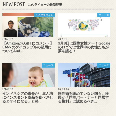
NEW POST
このライターの最新記事
ライフスタイル
ニュース
2016.3.27
2016.3.8
【AmazonがLGBTにコメント】
3月8日は国際女性デー！Google
CMへのゲイカップルの起用に
のロゴでは世界中の女性たちが
ついてAud…
夢を語る！
ニュース
ニュース
2016.2.26
2016.2.26
インドネシアの市長が「赤ん坊
同性婚を認めていない国も、移
にインスタント食品を食べさせ
民が「同性パートナーと同居す
るとゲイになる」と発…
る権利」は認めるべき…