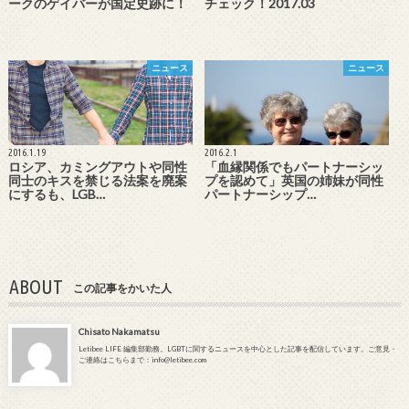
ークのゲイバーが国定史跡に！
チェック！2017.03
ニュース
ニュース
2016.1.19
2016.2.1
ロシア、カミングアウトや同性
「血縁関係でもパートナーシッ
同士のキスを禁じる法案を廃案
プを認めて」英国の姉妹が同性
にするも、LGB…
パートナーシップ…
ABOUT
この記事をかいた人
Chisato Nakamatsu
Letibee LIFE 編集部勤務。LGBTに関するニュースを中心とした記事を配信しています。ご意見・
ご連絡はこちらまで：info@letibee.com