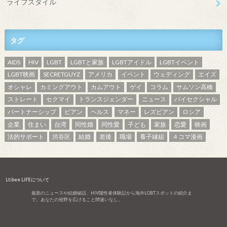
ライフスタイル
タグ
AIDS
HIV
LGBT
LGBTと家族
LGBTアイドル
LGBTイベント
LGBT映画
SECRETGUYZ
アメリカ
イベント
ウェディング
エイズ
オシャレ
カミングアウト
カムアウト
ゲイ
コラム
サムソン高橋
ストレート
セクマイ
トランスジェンダー
ニュース
バイセクシャル
パートナーシップ
ビアン
ヘルス
マネー
レズビアン
ロシア
企業
住まい
台湾
同性婚
同性愛
子ども
家族
恋愛
映画
法的サポート
渋谷区
結婚
老後
職場
養子縁組
４コマ漫画
Ltibee LIFEについて
最新のニュースや結婚秘話、HIV陽性者体験記から海外LGBTスポットの紹介ま
で。あなたの視野を広げること間違いなし。