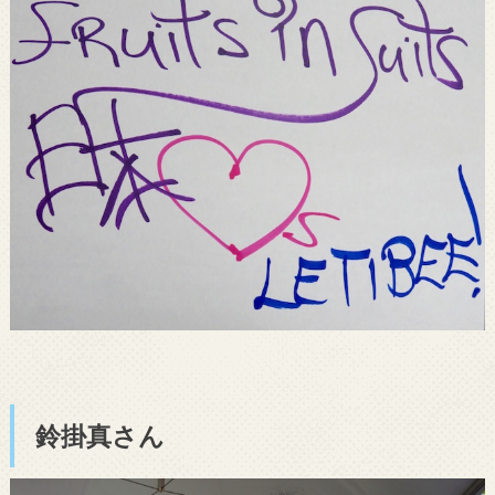
鈴掛真さん