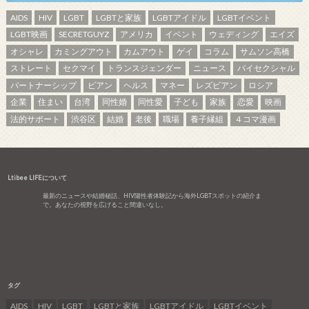
AIDS
HIV
LGBT
LGBTと家族
LGBTアイドル
LGBTイベント
LGBT映画
SECRETGUYZ
アメリカ
イベント
ウェディング
エイズ
オシャレ
カミングアウト
カムアウト
ゲイ
コラム
サムソン高橋
ストレート
セクマイ
トランスジェンダー
ニュース
バイセクシャル
パートナーシップ
ビアン
ヘルス
マネー
レズビアン
ロシア
企業
住まい
台湾
同性婚
同性愛
子ども
家族
恋愛
映画
法的サポート
渋谷区
結婚
老後
職場
養子縁組
４コマ漫画
Ltibee LIFEについて
最新のニュースや結婚秘話、HIV陽性者体験記から海外LGBTスポットの紹介ま
で。あなたの視野を広げること間違いなし。
タグ
AIDS
HIV
LGBT
LGBTと家族
LGBTアイドル
LGBTイベント