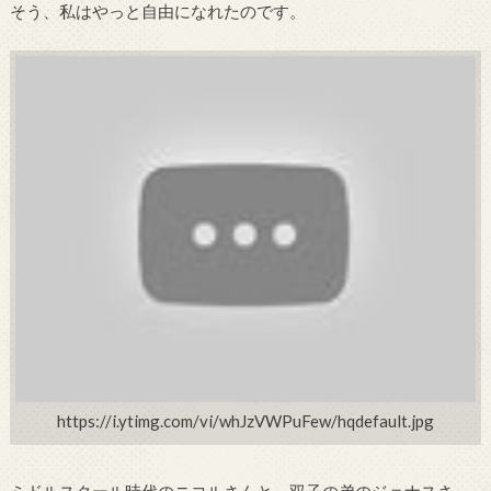
そう、私はやっと自由になれたのです。
https://i.ytimg.com/vi/whJzVWPuFew/hqdefault.jpg