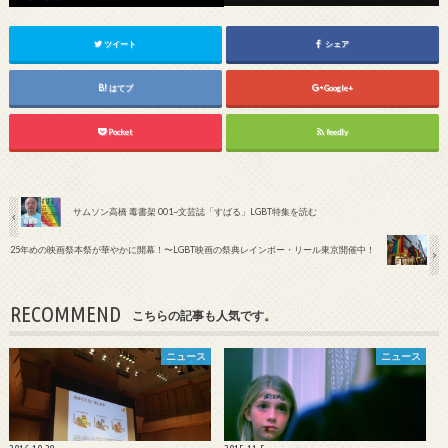
ツイート
シェア
はてブ
Google+
Pocket
feedly
サムソン高橋 毒書架 001~文芸誌「すばる」LGBT特集を読む
25年めの映画祭本祭が華やかに開幕！〜LGBT映画の祭典レインボー・リール東京開催中！
RECOMMEND
こちらの記事も人気です。
ニュース
ニュース