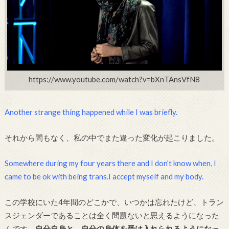
https://www.youtube.com/watch?v=bXnTAnsVfN8
Another strange thing happened while I was briefly.
それから間もなく、私の中でまた違った変化が起こりました。
Somewhere during my four years there and I don’t know when, I
came to be ok with being trans.I accept myself and my body.
この学校にいた4年間のどこかで、いつかは忘れたけど、トラン
スジェンダーであることは全く問題ないと思えるようになった
んです。
自分自身と、自分の身体を受け入れられるようになっ