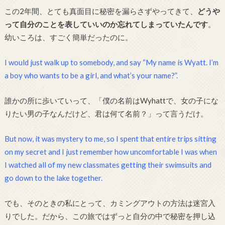
この2年間、とても真面目に秘密を漏らさずやってきて、
どうや
って自分のことを表していいのか忘れてしまっていたんです
。
幼いころは、すごく簡単だったのに。
I would just walk up to somebody, and say “My name is Wyatt. I’m
a boy who wants to be a girl, and what’s your name?”.
誰かの所に歩いていって、「僕の名前はWyhattで、女の子にな
りたい男の子なんだけど、君は何て名前？」って言うだけ。
But now, it was mystery to me, so I spent that entire trips sitting
on my secret and I just remember how uncomfortable I was when
I watched all of my new classmates getting their swimsuits and
go down to the lake together.
でも、そのときの私にとって、カミングアウトの方法は迷宮入
りでした。だから、この旅ではずっと自分の中で秘密を押し込