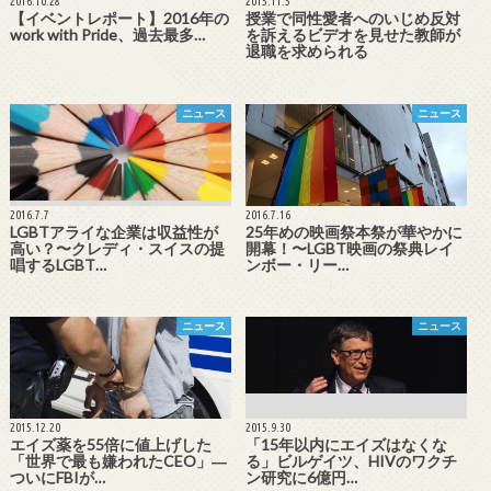
2016.10.28
2015.11.5
【イベントレポート】2016年の
授業で同性愛者へのいじめ反対
work with Pride、過去最多…
を訴えるビデオを見せた教師が
退職を求められる
ニュース
ニュース
2016.7.7
2016.7.16
LGBTアライな企業は収益性が
25年めの映画祭本祭が華やかに
高い？〜クレディ・スイスの提
開幕！〜LGBT映画の祭典レイ
唱するLGBT…
ンボー・リー…
ニュース
ニュース
2015.12.20
2015.9.30
エイズ薬を55倍に値上げした
「15年以内にエイズはなくな
「世界で最も嫌われたCEO」―
る」ビルゲイツ、HIVのワクチ
ついにFBIが…
ン研究に6億円…