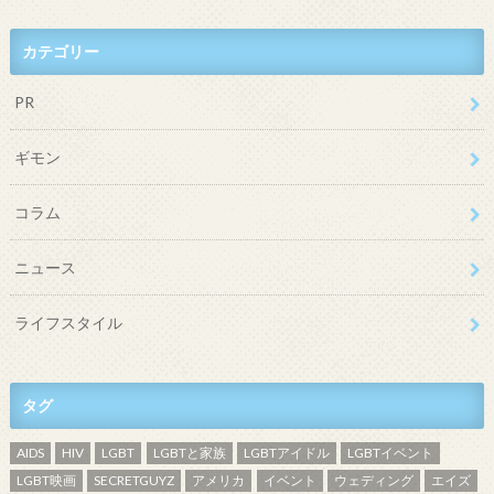
カテゴリー
PR
ギモン
コラム
ニュース
ライフスタイル
タグ
AIDS
HIV
LGBT
LGBTと家族
LGBTアイドル
LGBTイベント
LGBT映画
SECRETGUYZ
アメリカ
イベント
ウェディング
エイズ