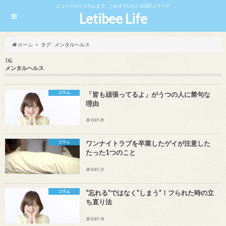
ニュースからコラムまで、これまでにないLGBTメディア
Letibee Life
ホーム
タグ : メンタルヘルス
TAG
メンタルヘルス
コラム
「皆も頑張ってるよ」がうつの人に禁句な
理由
2015.07.29
コラム
ワンナイトラブを卒業したゲイが注意した
たった1つのこと
2015.07.21
コラム
“忘れる”ではなく”しまう”！フられた時の立
ち直り法
2015.07.14