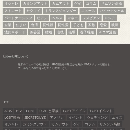
オシャレ
カミングアウト
カムアウト
ゲイ
コラム
サムソン高橋
ストレート
セクマイ
トランスジェンダー
ニュース
バイセクシャル
パートナーシップ
ビアン
ヘルス
マネー
レズビアン
ロシア
企業
住まい
台湾
同性婚
同性愛
子ども
家族
恋愛
映画
法的サポート
渋谷区
結婚
老後
職場
養子縁組
４コマ漫画
Ltibee LIFEについて
最新のニュースや結婚秘話、HIV陽性者体験記から海外LGBTスポットの紹介ま
で。あなたの視野を広げること間違いなし。
タグ
AIDS
HIV
LGBT
LGBTと家族
LGBTアイドル
LGBTイベント
LGBT映画
SECRETGUYZ
アメリカ
イベント
ウェディング
エイズ
オシャレ
カミングアウト
カムアウト
ゲイ
コラム
サムソン高橋