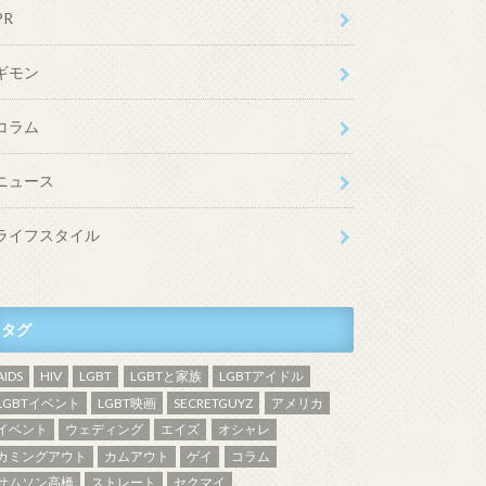
PR
ギモン
コラム
ニュース
ライフスタイル
タグ
AIDS
HIV
LGBT
LGBTと家族
LGBTアイドル
LGBTイベント
LGBT映画
SECRETGUYZ
アメリカ
イベント
ウェディング
エイズ
オシャレ
カミングアウト
カムアウト
ゲイ
コラム
サムソン高橋
ストレート
セクマイ