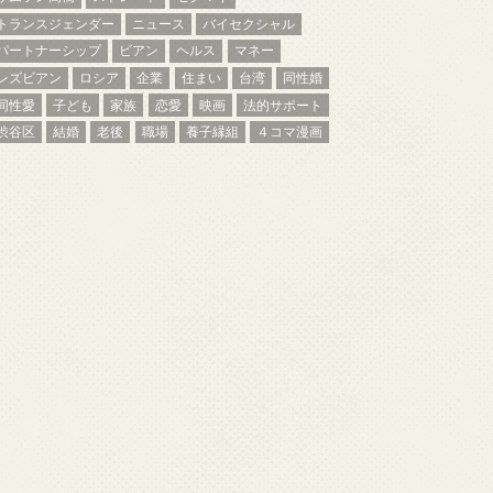
トランスジェンダー
ニュース
バイセクシャル
パートナーシップ
ビアン
ヘルス
マネー
レズビアン
ロシア
企業
住まい
台湾
同性婚
同性愛
子ども
家族
恋愛
映画
法的サポート
渋谷区
結婚
老後
職場
養子縁組
４コマ漫画