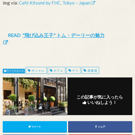
img via:
Café Kitsuné by FHC, Tokyo – Japan
READ
"飛び込み王子" トム・デーリーの魅力
オシャレ
カフェ
ゲイ
表参道
ライフスタイル
この記事が気に入ったら
いいねしよう！
ツイート
シェア