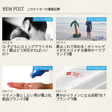
NEW POST
このライターの最新記事
ライフスタイル
ライフスタイル
2015.8.18
2015.8.6
Q. 子どもにカミングアウトされ
夏はこれで決める！オシャレゲ
た！親はどう対応すればいい
イがオススメする最旬サーフブ
の？
ランド3選
ライフスタイル
ライフスタイル
2015.7.15
2015.7.13
イケメン落としたい男が選ぶ化
爽やかイケメンになる必殺"白Ｔ
粧品ブランド3選
ブランド"3選