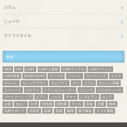
コラム
ニュース
ライフスタイル
タグ
AIDS
HIV
LGBT
LGBTと家族
LGBTアイドル
LGBTイベント
LGBT映画
SECRETGUYZ
アメリカ
イベント
ウェディング
エイズ
オシャレ
カミングアウト
カムアウト
ゲイ
コラム
サムソン高橋
ストレート
セクマイ
トランスジェンダー
ニュース
バイセクシャル
パートナーシップ
ビアン
ヘルス
マネー
レズビアン
ロシア
企業
住まい
台湾
同性婚
同性愛
子ども
家族
恋愛
映画
法的サポート
渋谷区
結婚
老後
職場
養子縁組
４コマ漫画