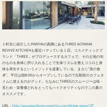
１軒目に紹介したPARIYAの真隣にあるTHREE AOYAMA
REVIVE KITCHENも最近ハマッている１店。コスメティックブ
ランド「THREE」がプロデュースするカフェで、その土地の旬
のものを身体に摂り入れることで生体リズムを整えココロと身
体を再生するというメソッドを提案している、まさに“美の食
卓”。平日は朝8:00からオープンしているので出勤前のカフェタ
イムに使えるのがグッド。ちなみにTHREEのスムージーは味・
見ため・栄養価どれをとってもハイクオリティなのでこの夏の
オススメです。
URL：
http://aoyama.threecosmetics.com/dining-menu/