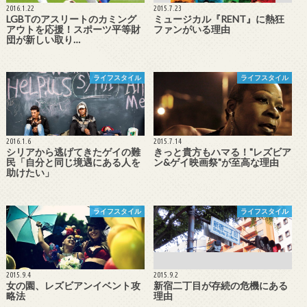
2016.1.22
2015.7.23
LGBTのアスリートのカミング
ミュージカル『RENT』に熱狂
アウトを応援！スポーツ平等財
ファンがいる理由
団が新しい取り…
ライフスタイル
ライフスタイル
2016.1.6
2015.7.14
シリアから逃げてきたゲイの難
きっと貴方もハマる！"レズビア
民「自分と同じ境遇にある人を
ン&ゲイ映画祭"が至高な理由
助けたい」
ライフスタイル
ライフスタイル
2015.9.4
2015.9.2
女の園、レズビアンイベント攻
新宿二丁目が存続の危機にある
略法
理由