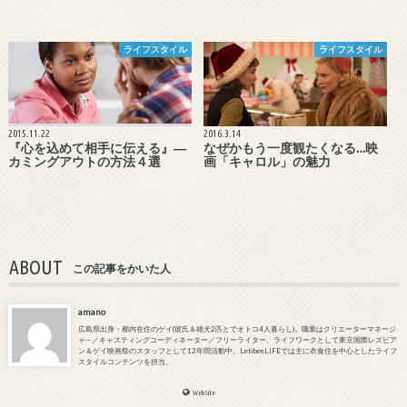
ライフスタイル
ライフスタイル
2015.11.22
2016.3.14
『心を込めて相手に伝える』―
なぜかもう一度観たくなる…映
カミングアウトの方法４選
画「キャロル」の魅力
ABOUT
この記事をかいた人
amano
広島県出身・都内在住のゲイ(彼氏＆雄犬2匹とでオトコ4人暮らし)。職業はクリエーターマネージ
ャ—／キャスティングコーディネーター／フリーライター、ライフワークとして東京国際レズビア
ン＆ゲイ映画祭のスタッフとして12年間活動中。LetibeeLIFEでは主に衣食住を中心としたライフ
スタイルコンテンツを担当。
WebSite