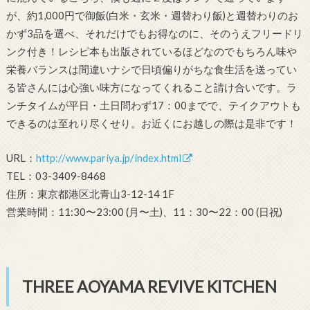
が、約1,000円で御飯(白米・玄米・週替わり飯)と週替わりのお
かず3品を選べ、それだけでもお得なのに、そのうえフリードリ
ンク付き！レシピ本も出版されているほどなのでもちろん味や
栄養バランスは間違いナシで日頃偏りがちな食生活を送ってい
る皆さんには心強い味方になってくれること請け合いです。ラ
ンチタイムが平日・土日問わず17：00までで、テイクアウトも
できるのは至れり尽くせり。お近くにお越しの際は是非です！
URL：
http://www.pariya.jp/index.html
TEL：03-3409-8468
住所：東京都港区北青山3-12-14 1F
営業時間：11:30〜23:00 (月〜土)、11：30〜22：00 (日祝)
THREE AOYAMA REVIVE KITCHEN