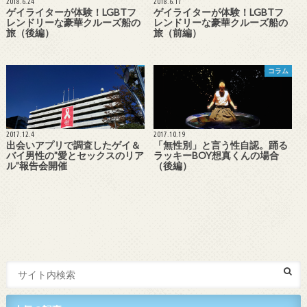
2018.6.24
2018.6.17
ゲイライターが体験！LGBTフ
ゲイライターが体験！LGBTフ
レンドリーな豪華クルーズ船の
レンドリーな豪華クルーズ船の
旅（後編）
旅（前編）
コラム
2017.12.4
2017.10.19
出会いアプリで調査したゲイ＆
「無性別」と言う性自認。踊る
バイ男性の”愛とセックスのリア
ラッキーBOY想真くんの場合
ル”報告会開催
（後編）