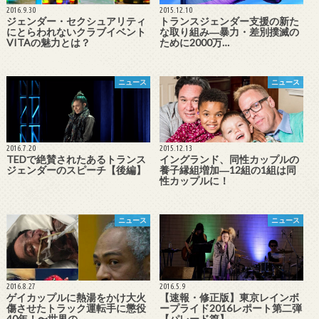
2016.9.30
2015.12.10
ジェンダー・セクシュアリティ
トランスジェンダー支援の新た
にとらわれないクラブイベント
な取り組み―暴力・差別撲滅の
VITAの魅力とは？
ために2000万…
ニュース
ニュース
2016.7.20
2015.12.13
TEDで絶賛されたあるトランス
イングランド、同性カップルの
ジェンダーのスピーチ【後編】
養子縁組増加―12組の1組は同
性カップルに！
ニュース
ニュース
2016.8.27
2016.5.9
ゲイカップルに熱湯をかけ大火
【速報・修正版】東京レインボ
傷させたトラック運転手に懲役
ープライド2016レポート第二弾
40年！〜世界の…
【パレード篇】