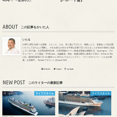
ABOUT
この記事をかいた人
いたる
LGBTに関する様々な情報、トピック、人を、深く掘り下げたり、体験したり、直接会って話を聞
いたりしてきちんと理解し、それを誰もが分かる平易な言葉で広く伝えることが自分の使命と自認
している51歳、大分県別府市出身。LGBT関連のバー／飲食店情報を網羅する「jgcm/agcm」プロ
デューサー。ゲイ雑誌「月刊G-men」元編集長。現在、毎週火曜日に新宿２丁目の「A Day In The
Life」(新宿区新宿2-13-16 藤井ビル 203 )にてセクシャリティ・フリーのゲイバー「いたるの部
屋」を営業中。 Twitterアカウント @itaru1964
WebSite
Twitter
Facebook
NEW POST
このライターの最新記事
ライフスタイル
ライフスタイル