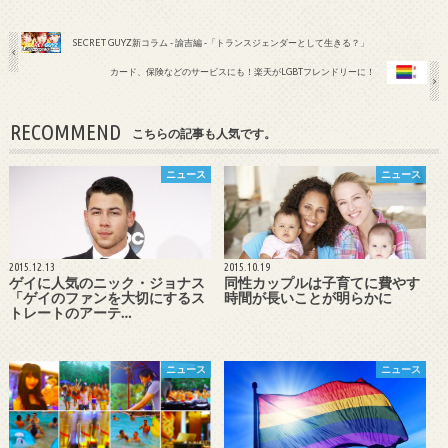
SECRET GUYZ新コラム - 諭吉編 -「トランスジェンダーとして生きる？」
カード、保険などのサービスにも！楽天がLGBTフレンドリーに！
RECOMMEND
こちらの記事も人気です。
ニュース
ニュース
2015.12.13
2015.10.19
ゲイに人気のニック・ジョナス
同性カップルは子育てに費やす
「ゲイのファンを大切にするス
時間が長いことが明らかに
トレートのアーテ…
ニュース
ニュース