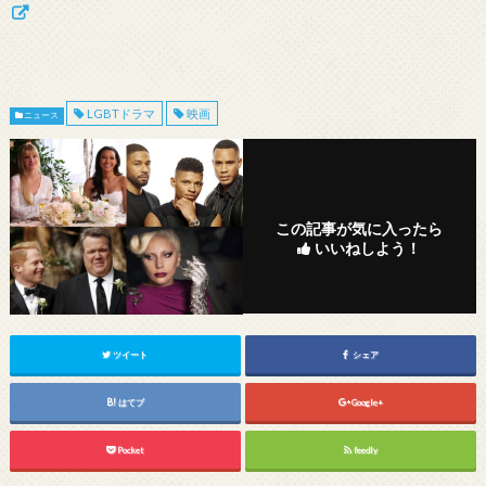
LGBTドラマ
映画
ニュース
この記事が気に入ったら
いいねしよう！
ツイート
シェア
はてブ
Google+
Pocket
feedly