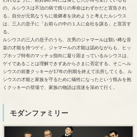
の。ルシウスは不治の病で残りの寿命はわずかだと宣告され
る。自分が元気なうちに後継者を決めようと考えたルシウス
は、三人の息子に「お前らの中の１人に会社を譲る」と宣言す
る。
ルシウスの三人の息子のうち、次男のジャマールは類い稀な音
楽の才能を持つゲイ。ジャマールの才能は認めながらも、ヒッ
プホップ特有のマッチョ指向に凝り固まっているルシウスは、
ゲイであることは理解できずあからさまに否定する。そこへル
シウスの前妻クッキーが17年の刑期を終えて出所してくる。ル
シウスの才能と家族を守るために犠牲になったという恨みを抱
くクッキーの登場で、家族の物語は混迷を深めて行く。
モダンファミリー