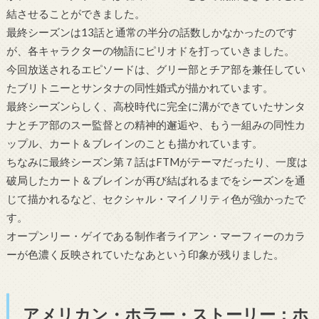
結させることができました。
最終シーズンは13話と通常の半分の話数しかなかったのです
が、各キャラクターの物語にピリオドを打っていきました。
今回放送されるエピソードは、グリー部とチア部を兼任してい
たブリトニーとサンタナの同性婚式が描かれています。
最終シーズンらしく、高校時代に完全に溝ができていたサンタ
ナとチア部のスー監督との精神的邂逅や、もう一組みの同性カ
ップル、カート＆ブレインのことも描かれています。
ちなみに最終シーズン第７話はFTMがテーマだったり、一度は
破局したカート＆ブレインが再び結ばれるまでをシーズンを通
じて描かれるなど、セクシャル・マイノリティ色が強かったで
す。
オープンリー・ゲイである制作者ライアン・マーフィーのカラ
ーが色濃く反映されていたなあという印象が残りました。
アメリカン・ホラー・ストーリー：ホ