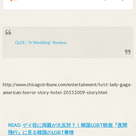
GLEE: “A Wedding” Review
http://www.chicagotribune.com/entertainment/tv/ct-lady-gaga-
american-horror-story-hotel-20151009-story.html
READ
ゲイ役に両親が大反対？！韓国LGBT映画『夜間
飛行』に見る韓国のLGBT事情