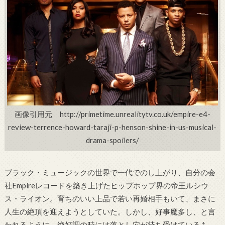
画像引用元 http://primetime.unrealitytv.co.uk/empire-e4-
review-terrence-howard-taraji-p-henson-shine-in-us-musical-
drama-spoilers/
ブラック・ミュージックの世界で一代でのし上がり、自分の会
社Empireレコードを築き上げたヒップホップ界の帝王ルシウ
ス・ライオン。育ちのいい上品で若い再婚相手もいて、まさに
人生の絶頂を迎えようとしていた。しかし、好事魔多し、と言
われるように、絶好調の時には落とし穴が待ち受けているも