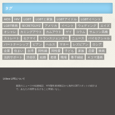
タグ
AIDS
HIV
LGBT
LGBTと家族
LGBTアイドル
LGBTイベント
LGBT映画
SECRETGUYZ
アメリカ
イベント
ウェディング
エイズ
オシャレ
カミングアウト
カムアウト
ゲイ
コラム
サムソン高橋
ストレート
セクマイ
トランスジェンダー
ニュース
バイセクシャル
パートナーシップ
ビアン
ヘルス
マネー
レズビアン
ロシア
企業
住まい
台湾
同性婚
同性愛
子ども
家族
恋愛
映画
法的サポート
渋谷区
結婚
老後
職場
養子縁組
４コマ漫画
Ltibee LIFEについて
最新のニュースや結婚秘話、HIV陽性者体験記から海外LGBTスポットの紹介ま
で。あなたの視野を広げること間違いなし。