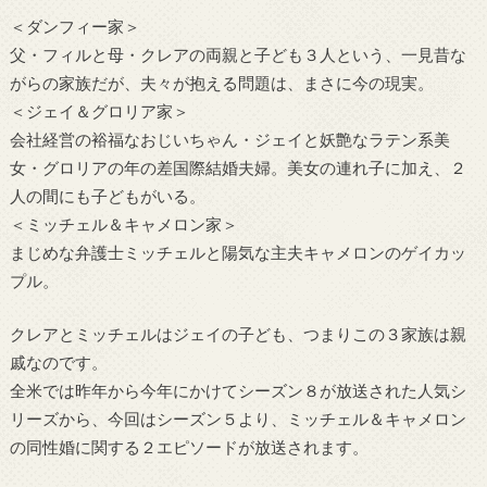
＜ダンフィー家＞
父・フィルと母・クレアの両親と子ども３人という、一見昔な
がらの家族だが、夫々が抱える問題は、まさに今の現実。
＜ジェイ＆グロリア家＞
会社経営の裕福なおじいちゃん・ジェイと妖艶なラテン系美
女・グロリアの年の差国際結婚夫婦。美女の連れ子に加え、２
人の間にも子どもがいる。
＜ミッチェル＆キャメロン家＞
まじめな弁護士ミッチェルと陽気な主夫キャメロンのゲイカッ
プル。
クレアとミッチェルはジェイの子ども、つまりこの３家族は親
戚なのです。
全米では昨年から今年にかけてシーズン８が放送された人気シ
リーズから、今回はシーズン５より、ミッチェル＆キャメロン
の同性婚に関する２エピソードが放送されます。