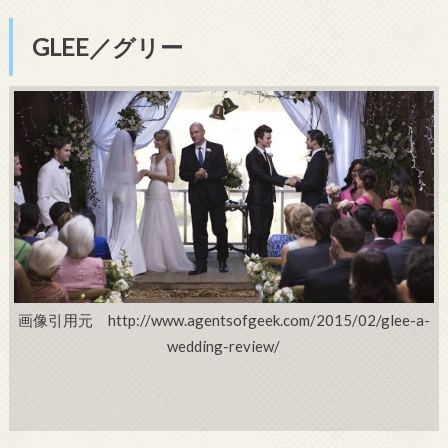
GLEE／グリー
画像引用元 http://www.agentsofgeek.com/2015/02/glee-a-
wedding-review/