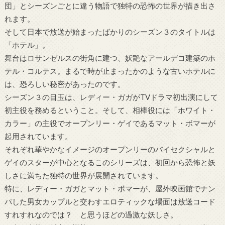
団」とシーズンごとに違う物語で独特の恐怖の世界が描き出さ
れます。
そして日本で放送が始まったばかりのシーズン３のタイトルは
「ホテル」。
舞台はロサンゼルスの街角に建つ、妖艶なアールデコ建築のホ
テル・コルテス。まるで時が止まったかのような古いホテルに
は、恐ろしい秘密があったのです。
シーズン３の目玉は、レディー・ガガがTVドラマ初出演にして
初主役を務めるということ。そして、相棒役には「ホワイト・
カラー」の主役でオープンリー・ゲイであるマット・ボマーが
起用されています。
それぞれ華やかなイメージのオープンリーのバイセクシャルと
ゲイのスターが中心となるこのシリーズは、初回から恐怖と妖
しさに満ちた独特の世界が展開されています。
特に、レディー・ガガとマット・ボマーが、屋外映画館でナン
パした男女カップルと交わすエロティックな場面は放送コード
すれすれなのでは？ と思うほどの過激な妖しさ。