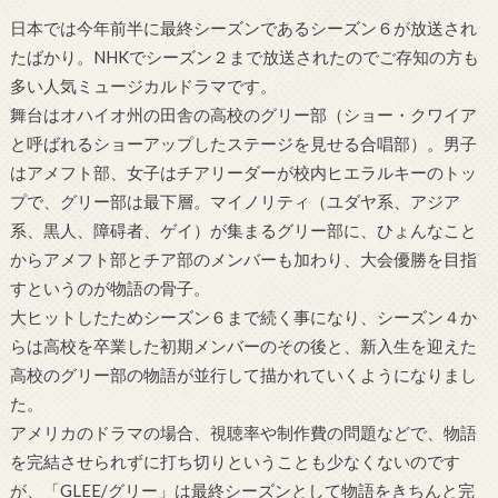
日本では今年前半に最終シーズンであるシーズン６が放送され
たばかり。NHKでシーズン２まで放送されたのでご存知の方も
多い人気ミュージカルドラマです。
舞台はオハイオ州の田舎の高校のグリー部（ショー・クワイア
と呼ばれるショーアップしたステージを見せる合唱部）。男子
はアメフト部、女子はチアリーダーが校内ヒエラルキーのトッ
プで、グリー部は最下層。マイノリティ（ユダヤ系、アジア
系、黒人、障碍者、ゲイ）が集まるグリー部に、ひょんなこと
からアメフト部とチア部のメンバーも加わり、大会優勝を目指
すというのが物語の骨子。
大ヒットしたためシーズン６まで続く事になり、シーズン４か
らは高校を卒業した初期メンバーのその後と、新入生を迎えた
高校のグリー部の物語が並行して描かれていくようになりまし
た。
アメリカのドラマの場合、視聴率や制作費の問題などで、物語
を完結させられずに打ち切りということも少なくないのです
が、「GLEE/グリー」は最終シーズンとして物語をきちんと完