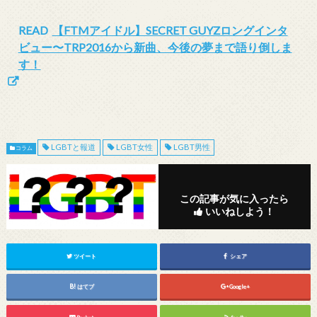
READ
【FTMアイドル】SECRET GUYZロングインタ
ビュー〜TRP2016から新曲、今後の夢まで語り倒しま
す！
LGBTと報道
LGBT女性
LGBT男性
コラム
この記事が気に入ったら
いいねしよう！
ツイート
シェア
はてブ
Google+