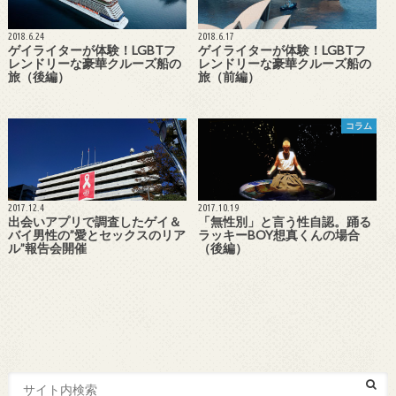
2018.6.24
2018.6.17
ゲイライターが体験！LGBTフ
ゲイライターが体験！LGBTフ
レンドリーな豪華クルーズ船の
レンドリーな豪華クルーズ船の
旅（後編）
旅（前編）
コラム
2017.12.4
2017.10.19
出会いアプリで調査したゲイ＆
「無性別」と言う性自認。踊る
バイ男性の”愛とセックスのリア
ラッキーBOY想真くんの場合
ル”報告会開催
（後編）