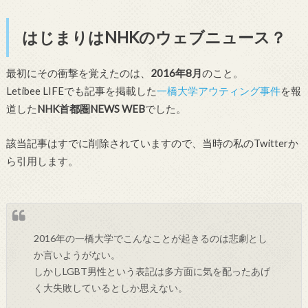
はじまりはNHKのウェブニュース？
最初にその衝撃を覚えたのは、
2016年8月
のこと。
Letibee LIFEでも記事を掲載した
一橋大学アウティング事件
を報
道した
NHK首都圏NEWS WEB
でした。
該当記事はすでに削除されていますので、当時の私のTwitterか
ら引用します。
2016年の一橋大学でこんなことが起きるのは悲劇とし
か言いようがない。
しかしLGBT男性という表記は多方面に気を配ったあげ
く大失敗しているとしか思えない。