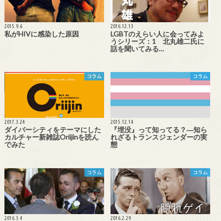
2015.9.6
2016.12.13
私がHIVに感染した原因
LGBTのえらい人に会ってみよ
うシリーズ：1 北丸雄二氏に
話を聞いてみる…
コラム
コラム
2017.3.24
2015.12.14
ダイバーシティをテーマにした
『埋没』って知ってる？―知ら
カルチャー新雑誌Oriijinを読ん
れざるトランスジェンダーの実
でみた
態
コラム
コラム
2016.3.4
2016.2.29