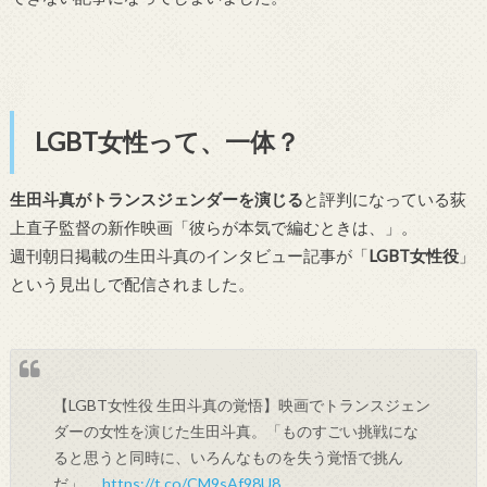
LGBT女性って、一体？
生田斗真がトランスジェンダーを演じる
と評判になっている荻
上直子監督の新作映画「彼らが本気で編むときは、」。
週刊朝日掲載の生田斗真のインタビュー記事が「
LGBT女性役
」
という見出しで配信されました。
【LGBT女性役 生田斗真の覚悟】映画でトランスジェン
ダーの女性を演じた生田斗真。「ものすごい挑戦にな
ると思うと同時に、いろんなものを失う覚悟で挑ん
だ」。
https://t.co/CM9sAf98U8