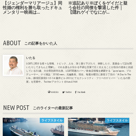
【ジェンダーマリアージュ】同
※追記あり※ぼくをゲイだと疑
性婚の権利を勝ち取ったドキュ
う会社の同僚を撃退した件｜
メンタリー映画は…
【隠れゲイでなにが…
ABOUT
この記事をかいた人
いたる
LGBTに関する様々な情報、トピック、人を、深く掘り下げたり、体験したり、直接会って話を聞
いたりしてきちんと理解し、それを誰もが分かる平易な言葉で広く伝えることが自分の使命と自認
している51歳、大分県別府市出身。LGBT関連のバー／飲食店情報を網羅する「jgcm/agcm」プロ
デューサー。ゲイ雑誌「月刊G-men」元編集長。現在、毎週火曜日に新宿２丁目の「A Day In The
Life」(新宿区新宿2-13-16 藤井ビル 203 )にてセクシャリティ・フリーのゲイバー「いたるの部
屋」を営業中。 Twitterアカウント @itaru1964
WebSite
Twitter
Facebook
NEW POST
このライターの最新記事
ライフスタイル
ライフスタイル