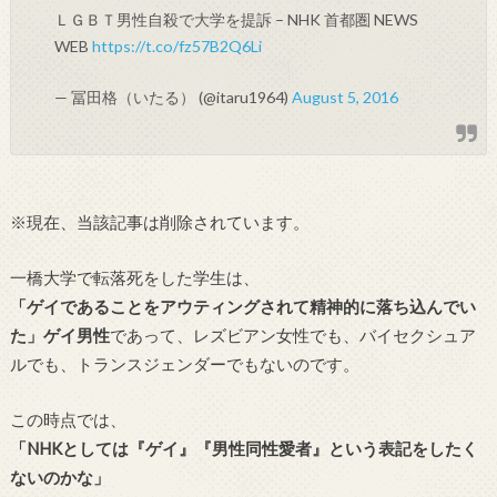
ＬＧＢＴ男性自殺で大学を提訴 – NHK 首都圏 NEWS
WEB
https://t.co/fz57B2Q6Li
— 冨田格（いたる） (@itaru1964)
August 5, 2016
※現在、当該記事は削除されています。
一橋大学で転落死をした学生は、
「ゲイであることをアウティングされて精神的に落ち込んでい
た」ゲイ男性
であって、レズビアン女性でも、バイセクシュア
ルでも、トランスジェンダーでもないのです。
この時点では、
「NHKとしては『ゲイ』『男性同性愛者』という表記をしたく
ないのかな」