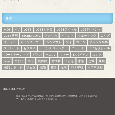
タグ
AIDS
HIV
LGBT
LGBTと家族
LGBTアイドル
LGBTイベント
LGBT映画
SECRETGUYZ
アメリカ
イベント
ウェディング
エイズ
オシャレ
カミングアウト
カムアウト
ゲイ
コラム
サムソン高橋
ストレート
セクマイ
トランスジェンダー
ニュース
バイセクシャル
パートナーシップ
ビアン
ヘルス
マネー
レズビアン
ロシア
企業
住まい
台湾
同性婚
同性愛
子ども
家族
恋愛
映画
法的サポート
渋谷区
結婚
老後
職場
養子縁組
４コマ漫画
Ltibee LIFEについて
最新のニュースや結婚秘話、HIV陽性者体験記から海外LGBTスポットの紹介ま
で。あなたの視野を広げること間違いなし。