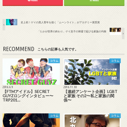
Pocket
feedly
史上初！ゲイの黒人青年を描く「ムーンライト」がアカデミー賞受賞
「たかが世界の終わり」ゲイ息子の帰還で綻びる家族の均衡
RECOMMEND
こちらの記事も人気です。
コラム
コラム
2016.6.9
2016.11.30
【FTMアイドル】SECRET
【連続アンケート企画】LGBT
GUYZロングインタビュー〜
と家族 その2〜私と家族の関
TRP201…
係〜
コラム
コラム