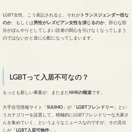
LGBT女性、こう表記されると、それが
トランスジェンダー役な
のか
、もしくは
男性がレズビアン女性を演じるのか
、肝心な部
分がぼんやりとしてしまい読者の関心を引けなくなってしまう
のではないかと逆に心配になってしまいます。
LGBTって入居不可なの？
もっとも新しい事案が、またまた
NHKの報道
です。
大手住宅情報サイト「
SUUMO
」が「
LGBTフレンドリー
」とい
うカテゴリーを設置して、積極的にLGBTフレンドリーな大家さ
んを集めていく、というようなニュースなのですが、その見出
しが「
LGBT入居可物件
」。