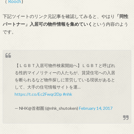
（
Rooch
)
下記ツイートのリンク元記事を確認してみると、やはり
「同性
パートナー」入居可の物件情報を集めていく
という内容のよう
です。
【ＬＧＢＴ入居可物件検索開始へ】ＬＧＢＴと呼ばれ
る性的マイノリティーの人たちが、賃貸住宅への入居
を断られるなど物件探しに苦労している現状があると
して、大手の住宅情報サイトを運…
https://t.co/Ec2Fwqr2Dp
#nhk
— NHK@首都圏 (@nhk_shutoken)
February 14, 2017