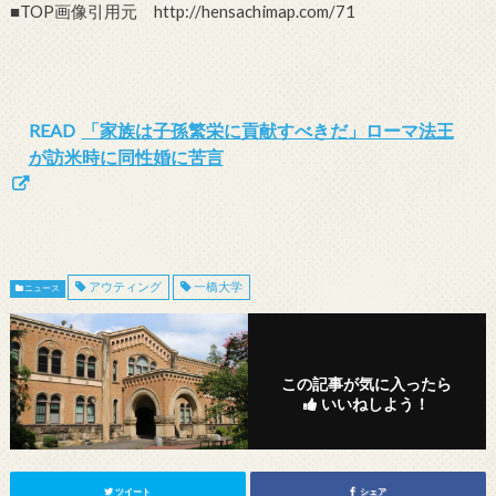
■TOP画像引用元 http://hensachimap.com/71
READ
「家族は子孫繁栄に貢献すべきだ」ローマ法王
が訪米時に同性婚に苦言
アウティング
一橋大学
ニュース
この記事が気に入ったら
いいねしよう！
ツイート
シェア