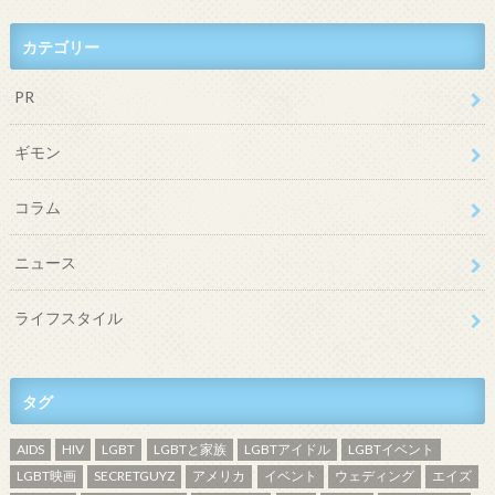
カテゴリー
PR
ギモン
コラム
ニュース
ライフスタイル
タグ
AIDS
HIV
LGBT
LGBTと家族
LGBTアイドル
LGBTイベント
LGBT映画
SECRETGUYZ
アメリカ
イベント
ウェディング
エイズ