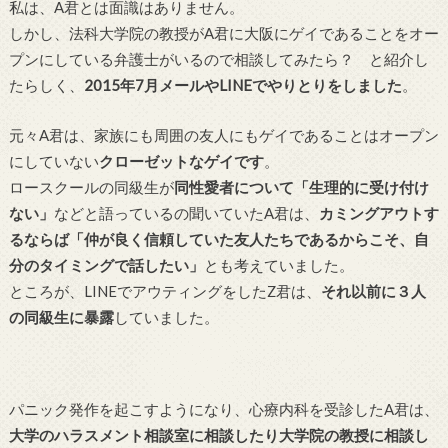
私は、A君とは面識はありません。
しかし、法科大学院の教授がA君に大阪にゲイであることをオー
プンにしている弁護士がいるので相談してみたら？ と紹介し
たらしく、
2015年7月メールやLINEでやりとりをしました
。
元々A君は、家族にも周囲の友人にもゲイであることはオープン
にしていない
クローゼットなゲイです
。
ロースクールの同級生が
同性愛者について「生理的に受け付け
ない」
などと語っているの聞いていたA君は、
カミングアウトす
るならば「仲が良く信頼していた友人たちであるからこそ、自
分のタイミングで話したい」
とも考えていました。
ところが、LINEでアウティングをしたZ君は、
それ以前に３人
の同級生に暴露
していました。
パニック発作を起こすようになり、心療内科を受診したA君は、
大学のハラスメント相談室に相談したり大学院の教授に相談し