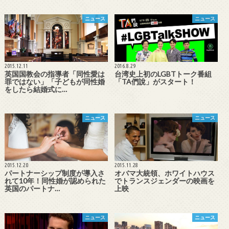
ニュース
ニュース
2015.12.11
2016.8.29
英国国教会の指導者「同性愛は
台湾史上初のLGBTトーク番組
罪ではない」「子どもが同性婚
「TA們說」がスタート！
をしたら結婚式に…
ニュース
ニュース
2015.12.20
2015.11.28
パートナーシップ制度が導入さ
オバマ大統領、ホワイトハウス
れて10年！同性婚が認められた
でトランスジェンダーの映画を
英国のパートナ…
上映
ニュース
ニュース