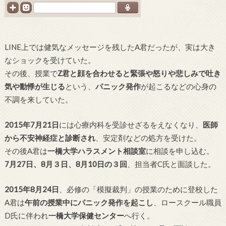
LINE上では健気なメッセージを残したA君だったが、実は大き
なショックを受けていた。
その後、授業で
Z君と顔を合わせると緊張や怒りや悲しみで吐き
気や動悸が生じる
という、
パニック発作
が起こるなどの心身の
不調を来していた。
2015年7月21日
には心療内科を受診せざるをえなくなり、
医師
から不安神経症と診断され
、安定剤などの処方を受けた。
その後A君は
一橋大学ハラスメント相談室
に相談を申し込む。
7月27日、8月３日、8月10日の３回
、担当者C氏と面談した。
2015年8月24日
、必修の「模擬裁判」の授業のために登校した
A君は
午前の授業中にパニック発作を起こし
、ロースクール職員
D氏に伴われ
一橋大学保健センター
へ行く。