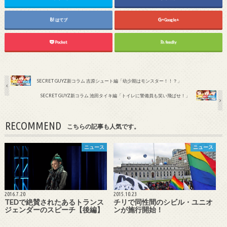
はてブ
Google+
Pocket
feedly
SECRET GUYZ新コラム 吉原シュート編「幼少期はモンスター！！？」
SECRET GUYZ新コラム 池田タイキ編「トイレに警備員も笑い飛ばせ！」
RECOMMEND
こちらの記事も人気です。
ニュース
ニュース
2016.7.20
2015.10.23
TEDで絶賛されたあるトランス
チリで同性間のシビル・ユニオ
ジェンダーのスピーチ【後編】
ンが施行開始！