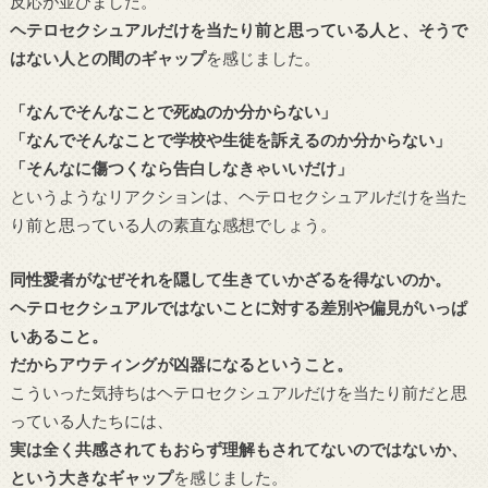
反応が並びました。
ヘテロセクシュアルだけを当たり前と思っている人と、そうで
はない人との間のギャップ
を感じました。
「なんでそんなことで死ぬのか分からない」
「なんでそんなことで学校や生徒を訴えるのか分からない」
「そんなに傷つくなら告白しなきゃいいだけ」
というようなリアクションは、ヘテロセクシュアルだけを当た
り前と思っている人の素直な感想でしょう。
同性愛者がなぜそれを隠して生きていかざるを得ないのか。
ヘテロセクシュアルではないことに対する差別や偏見がいっぱ
いあること。
だからアウティングが凶器になるということ。
こういった気持ちはヘテロセクシュアルだけを当たり前だと思
っている人たちには、
実は全く共感されてもおらず理解もされてないのではないか、
という大きなギャップ
を感じました。