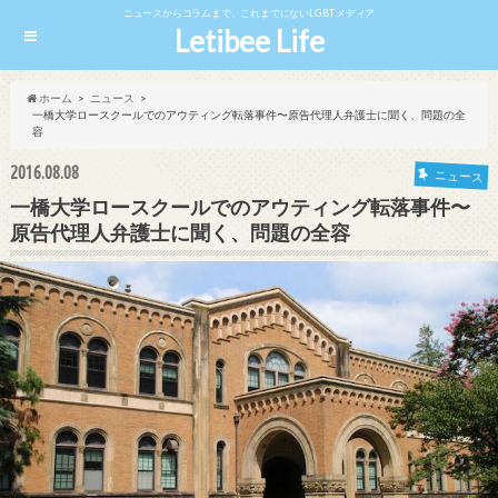
ニュースからコラムまで、これまでにないLGBTメディア
Letibee Life
ホーム
ニュース
一橋大学ロースクールでのアウティング転落事件〜原告代理人弁護士に聞く、問題の全
容
2016.08.08
ニュース
一橋大学ロースクールでのアウティング転落事件〜
原告代理人弁護士に聞く、問題の全容