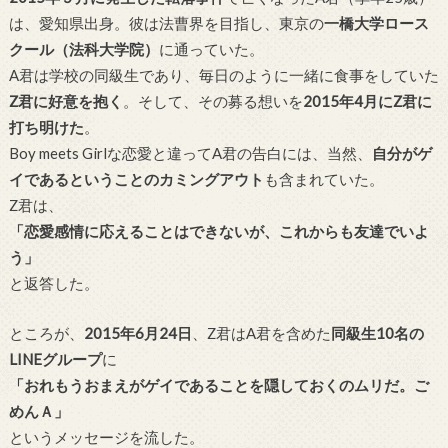
は、愛知県出身。彼は法曹界を目指し、東京の
一橋大学ロース
クール（法科大学院）
に通っていた。
A君は学校の同級生であり、毎日のように一緒に食事をしていた
Z君に好意を抱く
。そして、その募る想いを
2015年4月にZ君に
打ち明けた
。
Boy meets Girlな恋愛と違ってA君の告白には、当然、
自分がゲ
イであるということのカミングアウト
も含まれていた。
Z君は、
「恋愛感情に応えることはできないが、これからも友達でいよ
う」
と返答した。
ところが、
2015年6月24日
、Z君はA君を含めた
同級生10名の
LINEグループ
に
「おれもうおまえがゲイであることを隠しておくのムリだ。ご
めんＡ」
というメッセージを流した。