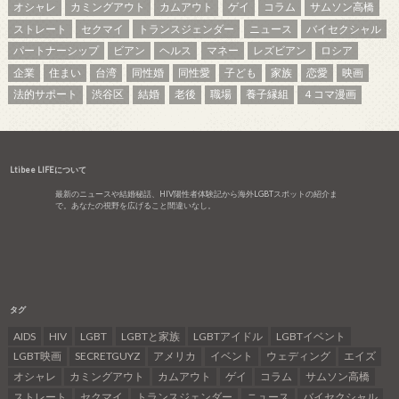
オシャレ
カミングアウト
カムアウト
ゲイ
コラム
サムソン高橋
ストレート
セクマイ
トランスジェンダー
ニュース
バイセクシャル
パートナーシップ
ビアン
ヘルス
マネー
レズビアン
ロシア
企業
住まい
台湾
同性婚
同性愛
子ども
家族
恋愛
映画
法的サポート
渋谷区
結婚
老後
職場
養子縁組
４コマ漫画
Ltibee LIFEについて
最新のニュースや結婚秘話、HIV陽性者体験記から海外LGBTスポットの紹介ま
で。あなたの視野を広げること間違いなし。
タグ
AIDS
HIV
LGBT
LGBTと家族
LGBTアイドル
LGBTイベント
LGBT映画
SECRETGUYZ
アメリカ
イベント
ウェディング
エイズ
オシャレ
カミングアウト
カムアウト
ゲイ
コラム
サムソン高橋
ストレート
セクマイ
トランスジェンダー
ニュース
バイセクシャル