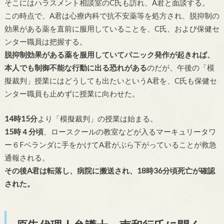
そこにはハラスメント相談室のC氏も訪れ、A君と面談する。
この時点で、A君は心療内科で抗不安薬等を処方され、脱抑制の
効果がある薬を直前に服用していることを、C氏、および保健セ
ンター職員は把握する。
脱抑制効果がある薬を服用していてパニック発作が起きれば、
本人でも制御不能な行動に出る恐れがある
のだが、午後の「模
擬裁判」授業にはどうしても出たいというA君を、C氏も保健セ
ンター職員も止めずに授業に向わせた。
14時15分
より「模擬裁判」の授業は始まる。
15時４分頃
、ロースクールの教室などが入るマーキュリータワ
ー６Fベランダに手をかけてA君がぶら下がっていることが救急
通報される。
その後A君は転落し、病院に搬送され、18時36分頃死亡が確認
された。