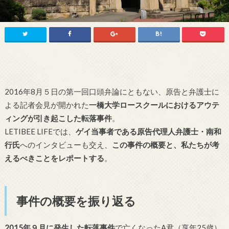
2016年8月５日の第一回口頭弁論にともない、原告と弁護士に
よる記者会見が開かれた
一橋大学ロースクールにおけるアウテ
ィングが引き起こした転落事件
。
LETIBEE LIFEでは、
ゲイ当事者である原告代理人弁護士・南和
行氏
へのインタビューも交え、
この事件の概要と、私たちが考
えるべきことをレポートする
。
事件の概要を振り返る
2015年９月に発生した転落事件
で亡くなったA君（享年25歳）