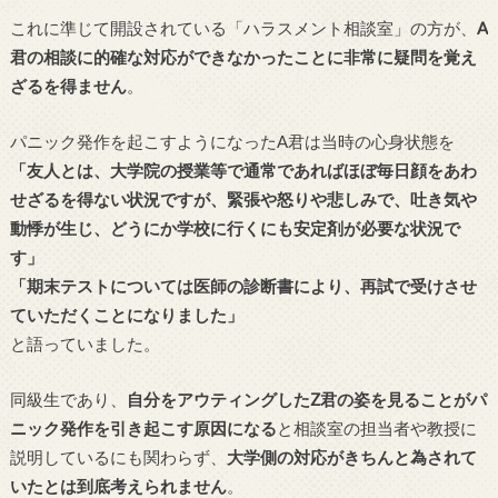
これに準じて開設されている「ハラスメント相談室」の方が、
A
君の相談に的確な対応ができなかったことに非常に疑問を覚え
ざるを得ません
。
パニック発作を起こすようになったA君は当時の心身状態を
「友人とは、大学院の授業等で通常であればほぼ毎日顔をあわ
せざるを得ない状況ですが、緊張や怒りや悲しみで、吐き気や
動悸が生じ、どうにか学校に行くにも安定剤が必要な状況で
す」
「期末テストについては医師の診断書により、再試で受けさせ
ていただくことになりました」
と語っていました。
同級生であり、
自分をアウティングしたZ君の姿を見ることがパ
ニック発作を引き起こす原因になる
と相談室の担当者や教授に
説明しているにも関わらず、
大学側の対応がきちんと為されて
いたとは到底考えられません
。