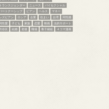
トランスジェンダー
ニュース
バイセクシャル
パートナーシップ
ビアン
ヘルス
マネー
レズビアン
ロシア
企業
住まい
台湾
同性婚
同性愛
子ども
家族
恋愛
映画
法的サポート
渋谷区
結婚
老後
職場
養子縁組
４コマ漫画