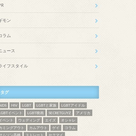
PR
ギモン
コラム
ニュース
ライフスタイル
タグ
AIDS
HIV
LGBT
LGBTと家族
LGBTアイドル
LGBTイベント
LGBT映画
SECRETGUYZ
アメリカ
イベント
ウェディング
エイズ
オシャレ
カミングアウト
カムアウト
ゲイ
コラム
サムソン高橋
ストレート
セクマイ