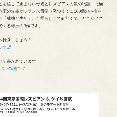
とを信じて止まない母親とレズビアンの娘の物語「北極
教室の先生がフランス留学へ発つまでに100個の林檎を
た「林檎と少年」。可愛らしくて刹那くて、どこかノス
でくる珠玉の3作です。
へ行きましょう！
３つ
いて書かれています！
き3つの理由