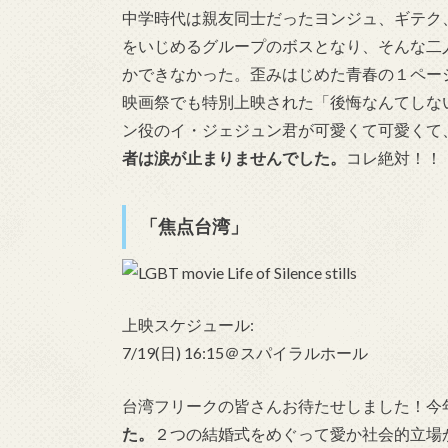
中学時代は親友同士だったヨンジュ、ギテク
をいじめるグループのボスとなり、そんな二
かできなかった。歪みはじめた青春の１ページ
映画祭でも特別上映された「後悔なんてしな
ン役のイ・ジェジュン君が可愛くて可愛くて
者は涙が止まりませんでした。
コレ絶対！！
「焦点台湾」
上映スケジュール:
7/19(日) 16:15＠スパイラルホール
台湾フリークの皆さんお待たせしました！今年
た。
２つの結婚式をめぐって愛か社会的立場