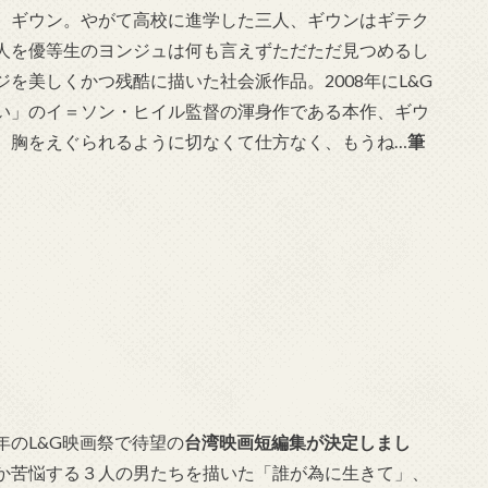
、ギウン。やがて高校に進学した三人、ギウンはギテク
人を優等生のヨンジュは何も言えずただただ見つめるし
を美しくかつ残酷に描いた社会派作品。2008年にL&G
い」のイ＝ソン・ヒイル監督の渾身作である本作、ギウ
、胸をえぐられるように切なくて仕方なく、もうね…
筆
のL&G映画祭で待望の
台湾映画短編集が決定しまし
か苦悩する３人の男たちを描いた「誰が為に生きて」、