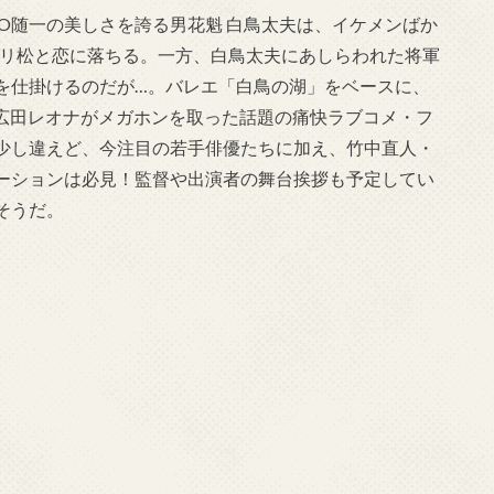
DO随一の美しさを誇る男花魁 白鳥太夫は、イケメンばか
のフリ松と恋に落ちる。一方、白鳥太夫にあしらわれた将軍
を仕掛けるのだが…。バレエ「白鳥の湖」をベースに、
・広田レオナがメガホンを取った話題の痛快ラブコメ・フ
少し違えど、今注目の若手俳優たちに加え、竹中直人・
ーションは必見！監督や出演者の舞台挨拶も予定してい
そうだ。