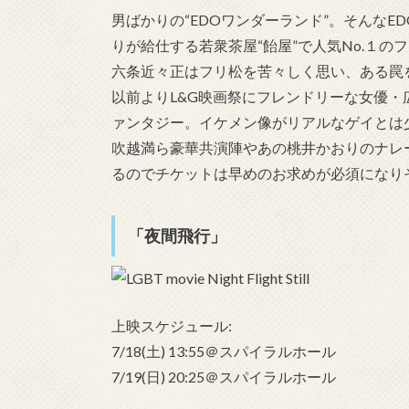
男ばかりの“EDOワンダーランド”。そんなE
りが給仕する若衆茶屋“飴屋”で人気No.１
六条近々正はフリ松を苦々しく思い、ある罠
以前よりL&G映画祭にフレンドリーな女優
ァンタジー。イケメン像がリアルなゲイとは
吹越満ら豪華共演陣やあの桃井かおりのナレ
るのでチケットは早めのお求めが必須になり
「夜間飛行」
上映スケジュール:
7/18(土) 13:55＠スパイラルホール
7/19(日) 20:25＠スパイラルホール