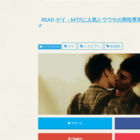
READ
ゲイ・MTFに人気とウワサの男性専
ゲイ
レズビアン
映画祭
ライフスタイル
ツイート
Google+