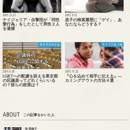
2015.12.27
2015.9.12
ナイジェリア・自警団が「同性
息子の検索履歴に「ゲイ」、あ
愛行為」をしたとして男性２人
なたならどうする？
を逮捕
ライフスタイル
ライフスタイル
2016.3.28
2015.11.22
LGBTへの配慮を訴える東京都
『心を込めて相手に伝える』―
の区議員ってどれくらいいる
カミングアウトの方法４選
の？彼らの政策は？
ABOUT
この記事をかいた人
角 亜維子