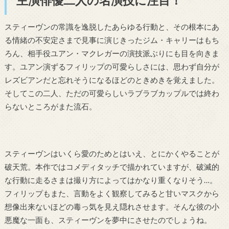
スティーヴンの常識を逸脱したあらゆる行動と、その根本にあ
る情緒の不安定さまで見事に演じきったジム・キャリーはもち
ろん、相手役ユアン・マクレガーの演技派ぶりにも目を向きま
す。ユアン演ずるフィリップの可愛らしさには、思わず自分が
レズビアンだと忘れそうになるほどのときめきを覚えました。
そしてこの二人、ただの可愛らしいラブラブカップルでは終わ
らないところがまた流石。
スティーヴンはいくら愛のためとはいえ、とにかくやることが
破天荒。
本作ではコメディタッチで描かれていますが、
破滅的
な行動に走るさまは
撮り方によってはかなり重くなりそう…。
フィリップもまた、言動をよく観察してみると甘いマスクから
想像出来ないほどの毒っ気を見え隠れさせます。そんな彼の小
悪魔な一面も、スティーヴンを夢中にさせたのでしょうね。