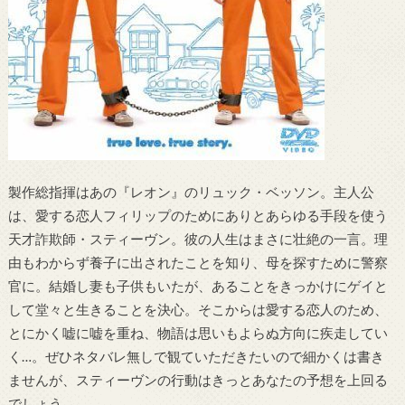
製作総指揮はあの『レオン』のリュック・ベッソン。主人公
は、愛する恋人フィリップのためにありとあらゆる手段を使う
天才詐欺師・スティーヴン。彼の人生はまさに壮絶の一言。理
由もわからず養子に出されたことを知り、母を探すために警察
官に。結婚し妻も子供もいたが、あることをきっかけにゲイと
して堂々と生きることを決心。そこからは愛する恋人のため、
とにかく嘘に嘘を重ね、物語は思いもよらぬ方向に疾走してい
く…。ぜひネタバレ無しで観ていただきたいので細かくは書き
ませんが、スティーヴンの行動はきっとあなたの予想を上回る
でしょう。