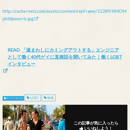
http://cache.reelz.com/assets/content/repFrame/52289/RMOM
phillipmorris.jpg
READ
「遠まわしにカミングアウトする」エンジニア
として働く40代ゲイに直接話を聞いてみた｜働くLGBT
インタビュー
LGBT
映画
ライフスタイル
この記事が気に入ったら
いいねしよう！