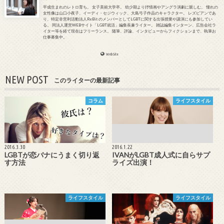
平成生まれのレトロ育ち。 女子美術大学卒。 幼少期より抒情画やアングラ演劇に親しむ。 憧れの
女性像は山口小夜子、イーディ・セジウィック、大島弓子作品のキャラクター。 レズビアンであ
り、特定非営利活動法人ReBit のメンバーとしてLGBTに関する出張授業や講演にも参加してい
る。 同法人運営WEBサイト「LGBT就活」編集長兼ライター。 雑誌編集インターン、広告会社ラ
イター等を経て現在はフリーランス。 随筆、評論、インタビューからフィクションまで、執筆お
仕事募集中。
WebSite
NEW POST
このライターの最新記事
コラム
ライフスタイル
2016.3.30
2016.1.22
LGBTが恋バナにうまく切り返
IVANがLGBT成人式に自らサプ
す方法
ライズ出演！
ライフスタイル
ライフスタイル