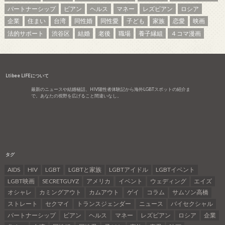
パートナーシップ
ビアン
ヘルス
マネー
レズビアン
ロシア
企業
住まい
台湾
同性婚
同性愛
子ども
家族
恋愛
映画
法的サポート
渋谷区
結婚
老後
職場
養子縁組
４コマ漫画
Ltibee LIFEについて
最新のニュースや結婚秘話、HIV陽性者体験記から海外LGBTスポットの紹介ま
で。あなたの視野を広げること間違いなし。
タグ
AIDS
HIV
LGBT
LGBTと家族
LGBTアイドル
LGBTイベント
LGBT映画
SECRETGUYZ
アメリカ
イベント
ウェディング
エイズ
オシャレ
カミングアウト
カムアウト
ゲイ
コラム
サムソン高橋
ストレート
セクマイ
トランスジェンダー
ニュース
バイセクシャル
パートナーシップ
ビアン
ヘルス
マネー
レズビアン
ロシア
企業