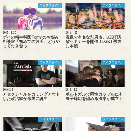
ライフスタイル
ライフスタイル
2015.12.20
2016.1.25
ゲイの精神科医Tomy のお悩み
温泉で有名な別府市、LGBT誘
相談室「初めての彼氏、どうや
致セミナーを開催！LGBT誘致
って付き合っ…
に本腰
ライフスタイル
ライフスタイル
2016.2.8
2015.11.21
アセクシャルをカミングアウト
ポルトガルで同性カップルにも
した政治家が米国に誕生
養子縁組を認める法案が成立！
ライフスタイル
ライフスタイル