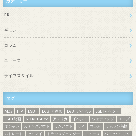
カテゴリー
PR
ギモン
コラム
ニュース
ライフスタイル
タグ
AIDS
HIV
LGBT
LGBTと家族
LGBTアイドル
LGBTイベント
LGBT映画
SECRETGUYZ
アメリカ
イベント
ウェディング
エイズ
オシャレ
カミングアウト
カムアウト
ゲイ
コラム
サムソン高橋
ストレート
セクマイ
トランスジェンダー
ニュース
バイセクシャル