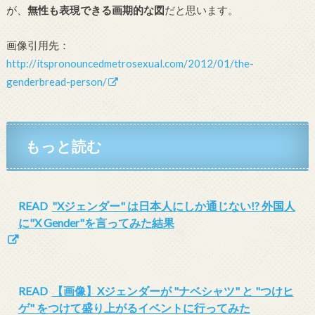
が、
無性も表現できる画期的な図
だと思います。
画像引用先：
http://itspronouncedmetrosexual.com/2012/01/the-
genderbread-person/
もっと読む
READ
"Xジェンダー" は日本人にしか通じない!? 外国人
に"X Gender"を言ってみた結果
READ
【画像】Xジェンダーが "ナベシャツ" と "つけヒ
ゲ" をつけて盛り上がるイベントに行ってみた