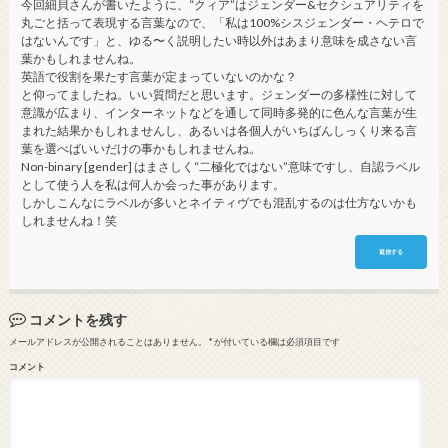
今回細貝さんが書いたように、“クィア”はジェンダー&セクシュアリティを
丸ごと括って表現する言葉なので、「私は100%シスジェンダー・ヘテロで
はないんです」と、ゆる〜く説明したい時以外はあまり意味を成さない言
葉かもしれませんね。
英語で役割を果たす言葉が定まっていないのかな？
と仰ってましたね。いい質問だと思います。ジェンダーの多様性に対して
意識が広まり、インターネットなどを通して同時多発的に色んな言葉が生
まれた結果かもしれませんし、あるいは各個人がいちばんしっくり来る言
葉を選べばいいだけの事かもしれませんね。
Non-binary [gender] はまさしく“二極化ではない”意味ですし、自認ラベル
として使う人を私は何人か会った事があります。
しかしこんなにラベルが多いとネイティヴでも混乱するのは仕方ないかも
しれませんね！笑
返信する
コメントを残す
メールアドレスが公開されることはありません。
*
が付いている欄は必須項目です
コメント