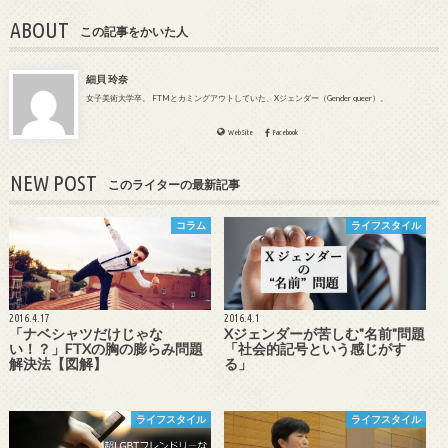
ABOUT
この記事をかいた人
細貝 玲奈
女子美術大学卒。 FTMとカミングアウトしていた、Xジェンダー（Gender queer）。
WebSite
Facebook
NEW POST
このライターの最新記事
コラム
ライフスタイル
2016.4.17
2016.4.1
「ナベシャツだけじゃな
Xジェンダーが苦しむ"名前"問題
い！？」FTXの胸の膨らみ問題
「社会的記号という感じがす
解決法【図解】
る」
ライフスタイル
ライフスタイル