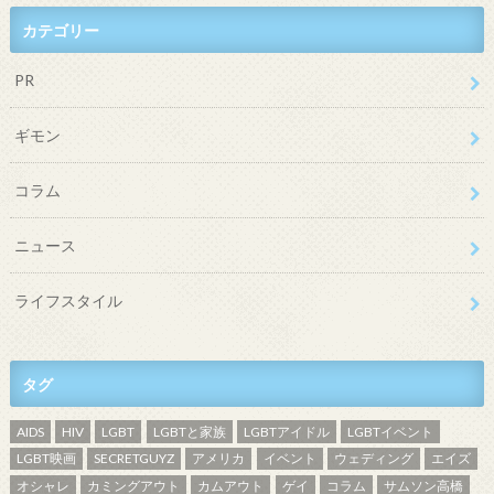
カテゴリー
PR
ギモン
コラム
ニュース
ライフスタイル
タグ
AIDS
HIV
LGBT
LGBTと家族
LGBTアイドル
LGBTイベント
LGBT映画
SECRETGUYZ
アメリカ
イベント
ウェディング
エイズ
オシャレ
カミングアウト
カムアウト
ゲイ
コラム
サムソン高橋