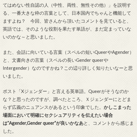
てはめない性自認の人（中性、両性、無性その他）」を説明す
る、一番大きな枠の言葉として、日本国内でちゃんと機能して
ますよね？ 今回、皆さんから頂いたコメントを見ていると、
英語では、そのような役割を果たす単語が、まだ定まっていな
いのかな～と思いました。
また、会話に向いている言葉（スペルの短いQueerやAgender）
と、文書向きの言葉（スペルの長いGender queerや
Intergender）なのですかね？この辺り詳しく知りたいなーと思
いました。
ポスト「Xジェンダー」と言える英単語。Queerがそうなのか
な？と思ったのですが、調べたところ、Ｘジェンダーにとどま
らず広義のニュアンスがあるという印象でした。
かしこまった
場面において明確にセクシュアリティを伝えたい場合
は”Agender,Gender queer”が良いかなあ
と、コメントから感じま
した。