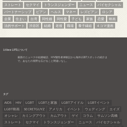
ストレート
セクマイ
トランスジェンダー
ニュース
バイセクシャル
パートナーシップ
ビアン
ヘルス
マネー
レズビアン
ロシア
企業
住まい
台湾
同性婚
同性愛
子ども
家族
恋愛
映画
法的サポート
渋谷区
結婚
老後
職場
養子縁組
４コマ漫画
Ltibee LIFEについて
最新のニュースや結婚秘話、HIV陽性者体験記から海外LGBTスポットの紹介ま
で。あなたの視野を広げること間違いなし。
タグ
AIDS
HIV
LGBT
LGBTと家族
LGBTアイドル
LGBTイベント
LGBT映画
SECRETGUYZ
アメリカ
イベント
ウェディング
エイズ
オシャレ
カミングアウト
カムアウト
ゲイ
コラム
サムソン高橋
ストレート
セクマイ
トランスジェンダー
ニュース
バイセクシャル