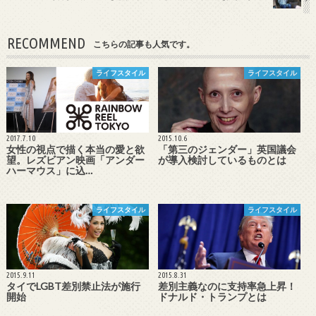
RECOMMEND
こちらの記事も人気です。
ライフスタイル
ライフスタイル
2017.7.10
2015.10.6
女性の視点で描く本当の愛と欲
「第三のジェンダー」英国議会
望。レズビアン映画「アンダー
が導入検討しているものとは
ハーマウス」に込…
ライフスタイル
ライフスタイル
2015.9.11
2015.8.31
タイでLGBT差別禁止法が施行
差別主義なのに支持率急上昇！
開始
ドナルド・トランプとは