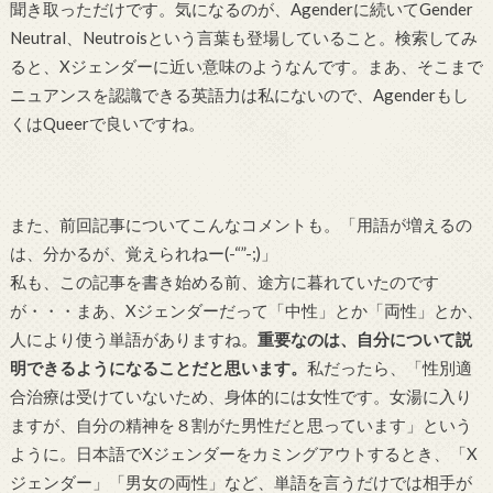
聞き取っただけです。気になるのが、Agenderに続いてGender
Neutral、Neutroisという言葉も登場していること。検索してみ
ると、Xジェンダーに近い意味のようなんです。まあ、そこまで
ニュアンスを認識できる英語力は私にないので、Agenderもし
くはQueerで良いですね。
また、前回記事についてこんなコメントも。「用語が増えるの
は、分かるが、覚えられねー(-“”-;)」
私も、この記事を書き始める前、途方に暮れていたのです
が・・・まあ、Xジェンダーだって「中性」とか「両性」とか、
人により使う単語がありますね。
重要なのは、自分について説
明できるようになることだと思います。
私だったら、「性別適
合治療は受けていないため、身体的には女性です。女湯に入り
ますが、自分の精神を８割がた男性だと思っています」という
ように。日本語でXジェンダーをカミングアウトするとき、「X
ジェンダー」「男女の両性」など、単語を言うだけでは相手が