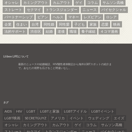
オシャレ
カミングアウト
カムアウト
ゲイ
コラム
サムソン高橋
ストレート
セクマイ
トランスジェンダー
ニュース
バイセクシャル
パートナーシップ
ビアン
ヘルス
マネー
レズビアン
ロシア
企業
住まい
台湾
同性婚
同性愛
子ども
家族
恋愛
映画
法的サポート
渋谷区
結婚
老後
職場
養子縁組
４コマ漫画
Ltibee LIFEについて
最新のニュースや結婚秘話、HIV陽性者体験記から海外LGBTスポットの紹介ま
で。あなたの視野を広げること間違いなし。
タグ
AIDS
HIV
LGBT
LGBTと家族
LGBTアイドル
LGBTイベント
LGBT映画
SECRETGUYZ
アメリカ
イベント
ウェディング
エイズ
オシャレ
カミングアウト
カムアウト
ゲイ
コラム
サムソン高橋
ストレート
セクマイ
トランスジェンダー
ニュース
バイセクシャル