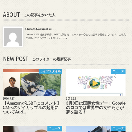
ABOUT
この記事をかいた人
Chisato Nakamatsu
Letibee LIFE 編集部勤務。LGBTに関するニュースを中心とした記事を配信しています。ご意見・
ご連絡はこちらまで：info@letibee.com
NEW POST
このライターの最新記事
ライフスタイル
ニュース
2016.3.27
2016.3.8
【AmazonがLGBTにコメント】
3月8日は国際女性デー！Google
CMへのゲイカップルの起用に
のロゴでは世界中の女性たちが
ついてAud…
夢を語る！
ニュース
ニュース