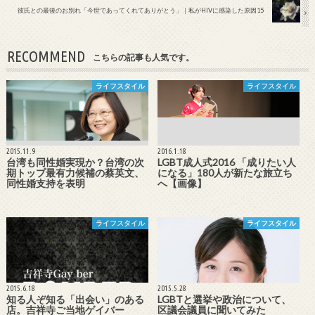
彼氏との最後のお別れ「今世であってくれてありがとう」｜私がHIVに感染した原因15
RECOMMEND
こちらの記事も人気です。
ライフスタイル
ライフスタイル
2015.11.9
2016.1.18
台湾も同性婚実現か？台湾の次
LGBT成人式2016 「成りたい人
期トップ最有力候補の蔡英文、
になる」180人が新たな旅立ち
同性婚支持を表明
へ【画像】
ライフスタイル
ライフスタイル
2015.6.18
2015.5.28
知る人ぞ知る「出会い」のある
LGBTと選挙や政治について、
店。吉祥寺ご当地ゲイバー
区議会議員に聞いてみた