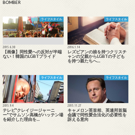
BOMBER
ライフスタイル
ライフスタイル
2015.6.30
2016.1.14
【画像】同性愛への反対が半端
レズビアンの娘を持つクリスチ
ない！韓国のLGBTプライド
ャンの父親からLGBTの子ども
を持つ親たちへ…
ライフスタイル
ライフスタイル
2015.9.4
2015.11.27
テレビ"クレイジージャーニ
キャメロン英首相、英連邦首脳
ー"でサムソン高橋がハッテン場
会議で同性愛合法化の必要性を
を紹介した理由を…
訴える意向