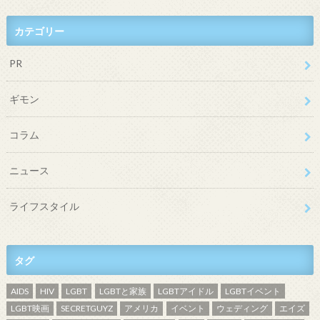
カテゴリー
PR
ギモン
コラム
ニュース
ライフスタイル
タグ
AIDS
HIV
LGBT
LGBTと家族
LGBTアイドル
LGBTイベント
LGBT映画
SECRETGUYZ
アメリカ
イベント
ウェディング
エイズ