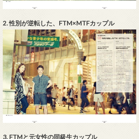
2. 性別が逆転した、FTM×MTFカップル
3. FTMと元女性の同級生カップル