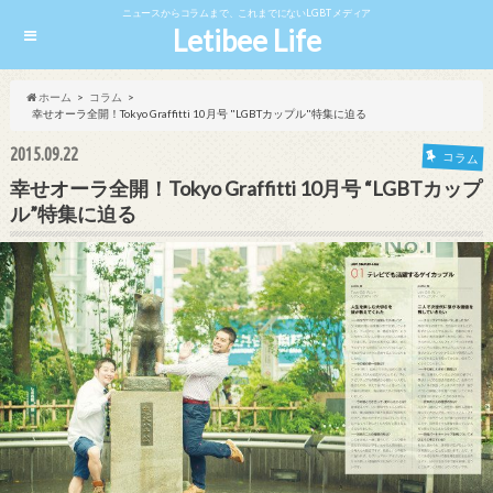
ニュースからコラムまで、これまでにないLGBTメディア
Letibee Life
ホーム
コラム
幸せオーラ全開！Tokyo Graffitti 10月号 "LGBTカップル"特集に迫る
2015.09.22
コラム
幸せオーラ全開！Tokyo Graffitti 10月号 “LGBTカップ
ル”特集に迫る