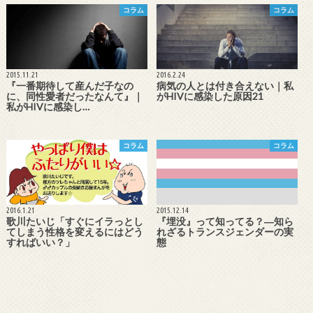
コラム
コラム
2015.11.21
2016.2.24
『一番期待して産んだ子なの
病気の人とは付き合えない｜私
に、同性愛者だったなんて』｜
がHIVに感染した原因21
私がHIVに感染し…
コラム
コラム
2016.1.21
2015.12.14
歌川たいじ「すぐにイラっとし
『埋没』って知ってる？―知ら
てしまう性格を変えるにはどう
れざるトランスジェンダーの実
すればいい？」
態