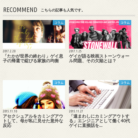
RECOMMEND
こちらの記事も人気です。
コラム
コラム
2017.2.20
2017.1.25
「たかが世界の終わり」ゲイ息
ゲイが語る映画ストーンウォー
子の帰還で綻びる家族の均衡
ル問題、その欠陥とは？
コラム
コラム
2015.11.10
2015.11.27
アセクシュアルをカミングアウ
「遠まわしにカミングアウトす
トして、母が私に見せた意外な
る」エンジニアとして働く40代
反応
ゲイに直接話を…