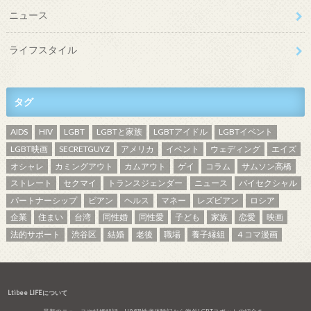
ニュース
ライフスタイル
タグ
AIDS
HIV
LGBT
LGBTと家族
LGBTアイドル
LGBTイベント
LGBT映画
SECRETGUYZ
アメリカ
イベント
ウェディング
エイズ
オシャレ
カミングアウト
カムアウト
ゲイ
コラム
サムソン高橋
ストレート
セクマイ
トランスジェンダー
ニュース
バイセクシャル
パートナーシップ
ビアン
ヘルス
マネー
レズビアン
ロシア
企業
住まい
台湾
同性婚
同性愛
子ども
家族
恋愛
映画
法的サポート
渋谷区
結婚
老後
職場
養子縁組
４コマ漫画
Ltibee LIFEについて