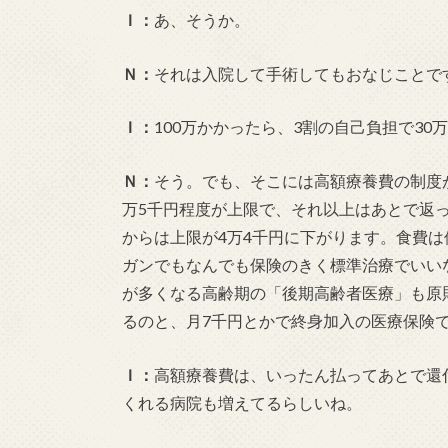
Ｉ：
あ、そうか。
Ｎ：
それは入院して手術してもおなじことで
Ｉ：
100万かかったら、3割の自己負担で30
Ｎ：
そう。でも、そこには高額療養費の制度
万5千円程度が上限で、それ以上はあとで返
からは上限が4万4千円に下がります。食費
ガンでもなんでも保険のきく標準治療でいい
が多くなる高齢期の「後期高齢者医療」も原
るのと、月7千円とかで終身加入の医療保
Ｉ：
高額療養費は、いったん払ってあとで還
くれる病院も増えてるらしいね。