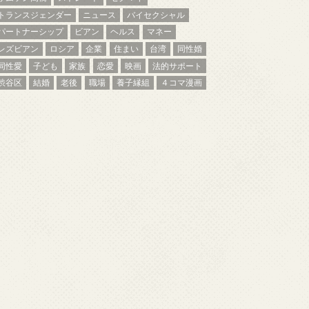
トランスジェンダー
ニュース
バイセクシャル
パートナーシップ
ビアン
ヘルス
マネー
レズビアン
ロシア
企業
住まい
台湾
同性婚
同性愛
子ども
家族
恋愛
映画
法的サポート
渋谷区
結婚
老後
職場
養子縁組
４コマ漫画