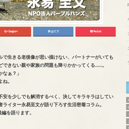
Google+
はてブ
Pocket
ルで生きる老後像が思い描けない、パートナーがいても
どできない親や家族の問題も降りかかってくる……。
かなぁ？」
よね。
不安を少しでも解消するべく、決してキラキラはしてい
者ライター永易至文が語り下ろす生活密着コラム。
後編を語ります。