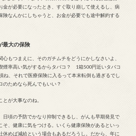
お金が必要になったとき、すぐ取り崩して使えるし、病
保険なんかにしちゃうと、お金が必要でも途中解約する
が最大の保険
関心もつまえに、そのガチムチをどうにかしなさいよ、
煙率高い気がするからタバコ？ 1箱500円近いタバコ
を損ね、それで医療保険に入るって本末転倒も過ぎるでし
ロのためなら死んでもいい？
ことが大事なのね。
、日頃の予防でかなり抑制できるし、がんも早期発見で
こそ、健康に気をつける。いくら健康保険があるといっ
社休めば減給という場合もあるだろうし。だから、年に