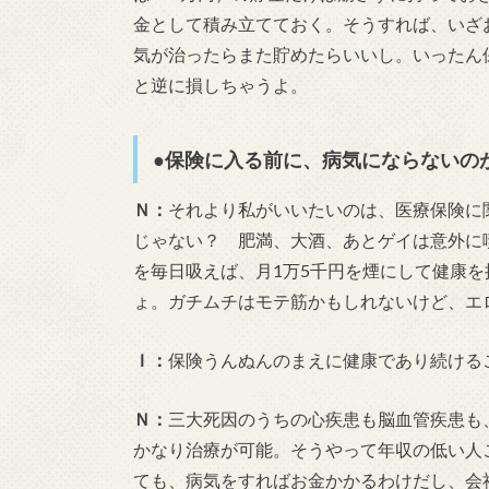
金として積み立てておく。そうすれば、いざ
気が治ったらまた貯めたらいいし。いったん
と逆に損しちゃうよ。
●保険に入る前に、病気にならないの
Ｎ：
それより私がいいたいのは、医療保険に
じゃない？ 肥満、大酒、あとゲイは意外に喫
を毎日吸えば、月1万5千円を煙にして健康
ょ。ガチムチはモテ筋かもしれないけど、エ
Ｉ：
保険うんぬんのまえに健康であり続ける
Ｎ：
三大死因のうちの心疾患も脳血管疾患も
かなり治療が可能。そうやって年収の低い人
ても、病気をすればお金かかるわけだし、会