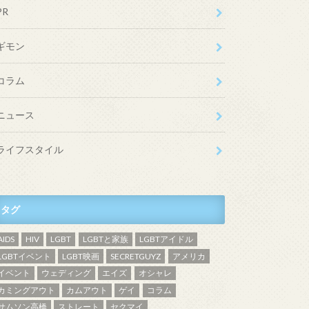
PR
ギモン
コラム
ニュース
ライフスタイル
タグ
AIDS
HIV
LGBT
LGBTと家族
LGBTアイドル
LGBTイベント
LGBT映画
SECRETGUYZ
アメリカ
イベント
ウェディング
エイズ
オシャレ
カミングアウト
カムアウト
ゲイ
コラム
サムソン高橋
ストレート
セクマイ