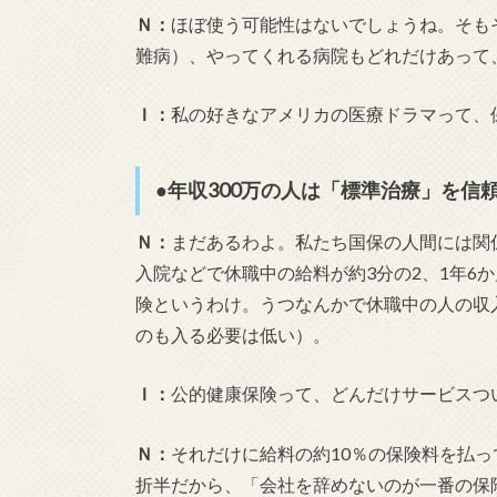
Ｎ：
ほぼ使う可能性はないでしょうね。そも
難病）、やってくれる病院もどれだけあって
Ｉ：
私の好きなアメリカの医療ドラマって、
●年収300万の人は「標準治療」を信
Ｎ：
まだあるわよ。私たち国保の人間には関
入院などで休職中の給料が約3分の2、1年6
険というわけ。うつなんかで休職中の人の収
のも入る必要は低い）。
Ｉ：
公的健康保険って、どんだけサービスつ
Ｎ：
それだけに給料の約10％の保険料を払
折半だから、「会社を辞めないのが一番の保