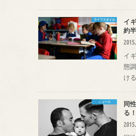
イギ
ライフスタイル
約
2015.
イギ
態
ける
同
ニュース
る
2015.