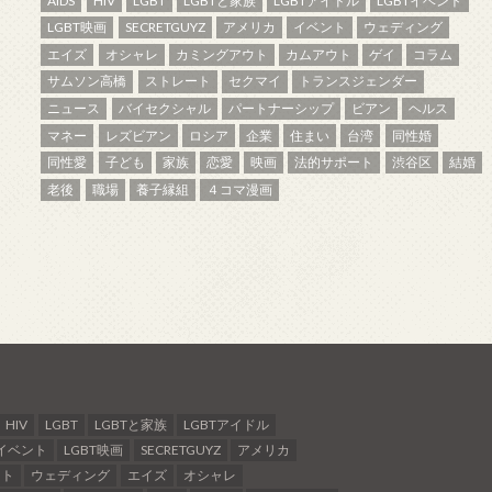
AIDS
HIV
LGBT
LGBTと家族
LGBTアイドル
LGBTイベント
LGBT映画
SECRETGUYZ
アメリカ
イベント
ウェディング
エイズ
オシャレ
カミングアウト
カムアウト
ゲイ
コラム
サムソン高橋
ストレート
セクマイ
トランスジェンダー
ニュース
バイセクシャル
パートナーシップ
ビアン
ヘルス
マネー
レズビアン
ロシア
企業
住まい
台湾
同性婚
同性愛
子ども
家族
恋愛
映画
法的サポート
渋谷区
結婚
老後
職場
養子縁組
４コマ漫画
HIV
LGBT
LGBTと家族
LGBTアイドル
Tイベント
LGBT映画
SECRETGUYZ
アメリカ
ント
ウェディング
エイズ
オシャレ