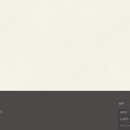
タグ
介ま
AIDS
LGB
イベ