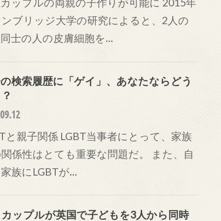
カップルの両親の子作りが可能に 2015年
ケンブリッジ大学の研究によると、2人の
性同士の人の皮膚細胞を…
子の検索履歴に「ゲイ」、あなたならどう
る？
09.12
BTと親子関係 LGBT当事者にとって、家族
の関係性はとても重要な問題だ。 また、自
家族にLGBTが…
イカップルが英国で子どもを3人から同時