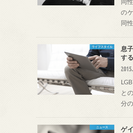
同性
の
同
息
ライフスタイル
す
2015.
LG
と
分の
ゲ
ニュース