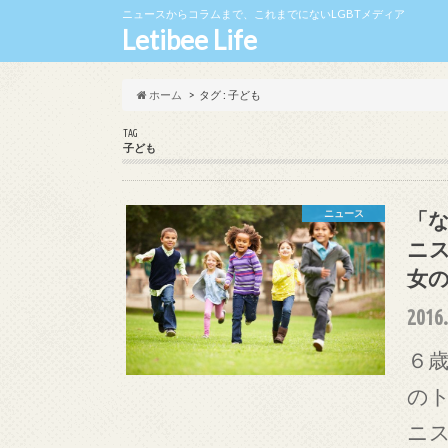
ニュースからコラムまで、これまでにないLGBTメディア
Letibee Life
ホーム
タグ : 子ども
TAG
子ども
「
ニュース
ニ
女
2016.
６歳
の
ニ