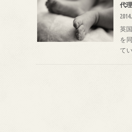
代
2014.
英
を
ている