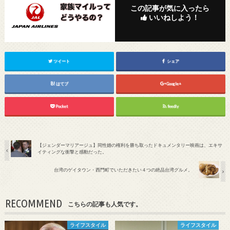
この記事が気に入ったら
いいねしよう！
ツイート
シェア
はてブ
Google+
Pocket
feedly
【ジェンダーマリアージュ】同性婚の権利を勝ち取ったドキュメンタリー映画は、エキサ
イティングな衝撃と感動だった。
台湾のゲイタウン・西門町でいただきたい４つの絶品台湾グルメ。
RECOMMEND
こちらの記事も人気です。
ライフスタイル
ライフスタイル