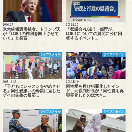
2016.2.7
2016.2.20
米大統領選候補者、トランプ氏
「都議会×LGBT」都庁が、
が「LGBTの権利を向上させて
LGBTについての質問に公に回
いく」と発言
答するイベント…
ライフスタイル
ライフスタイル
2015.11.22
2015.12.14
「子どもにレッスンをやめさせ
同性愛を再び犯罪化したイン
る」同性愛嫌いの母親に返した
ド、元裁判所長が「同性愛を再
ゲイの先生の反応…
犯罪化したのは大き…
ライフスタイル
ライフスタイル