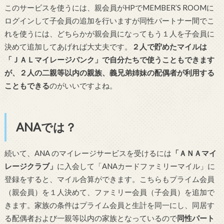
このサービスを使うには、親会員がHPでMEMBER’S ROOMに
ログインして子会員の追加を行いますが同性パートナー間でこ
れを使うには、どちらかが親会員になってもう１人を子会員に
決めて追加してあげれば大丈夫です。
２人で貯めたマイルは
「ＪＡＬマイレージバンク」で自分たちで使うこともできます
が、２人の二親等以内の親族、義兄弟姉妹の配偶者が利用する
こともできる
のがいいですよね。
ANAでは？
続いて、ANA のマイレージサービスを受けるには
「ＡＮＡマイ
レージクラブ」
に入会して「ANAカードファミリーマイル」に
登録をすると、マイル合算ができます。こちらもプライム会員
（親会員）を１人決めて、ファミリー会員（子会員）を追加で
きます。家族の条件はプライム会員と生計を同一にし、同居す
る配偶者および一親等以内の家族となっているので
同性パート