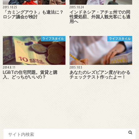
2015.10.25
2015.10.24
「カミングアウト」も違法に？
インドネシア・アチェ州での同
ロシア議会が検討
性愛処罰、外国人観光客にも適
用へ
ライフスタイル
ライフスタイル
2014.8.11
2015.10.5
LGBTの住宅問題。賃貸と購
あなたのレズビアン度がわかる
入、どっちがいいの？
チェックテスト作ったよー！