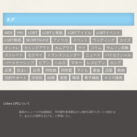
タグ
AIDS
HIV
LGBT
LGBTと家族
LGBTアイドル
LGBTイベント
LGBT映画
SECRETGUYZ
アメリカ
イベント
ウェディング
エイズ
オシャレ
カミングアウト
カムアウト
ゲイ
コラム
サムソン高橋
ストレート
セクマイ
トランスジェンダー
ニュース
バイセクシャル
パートナーシップ
ビアン
ヘルス
マネー
レズビアン
ロシア
企業
住まい
台湾
同性婚
同性愛
子ども
家族
恋愛
映画
法的サポート
渋谷区
結婚
老後
職場
養子縁組
４コマ漫画
Ltibee LIFEについて
最新のニュースや結婚秘話、HIV陽性者体験記から海外LGBTスポットの紹介ま
で。あなたの視野を広げること間違いなし。