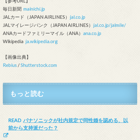
【参考URL】
毎日新聞
mainichi.jp
JALカード（JAPAN AIRLINES）
jal.co.jp
JALマイレージバンク（JAPAN AIRLINES）
jal.co.jp/jalmile/
ANAカードファミリーマイル（ANA）
ana.co.jp
Wikipedia
ja.wikipedia.org
【画像出典】
Rebius
/
Shutterstock.com
もっと読む
READ
パナソニックが社内規定で同性婚を認める、以
前から支持派だった？