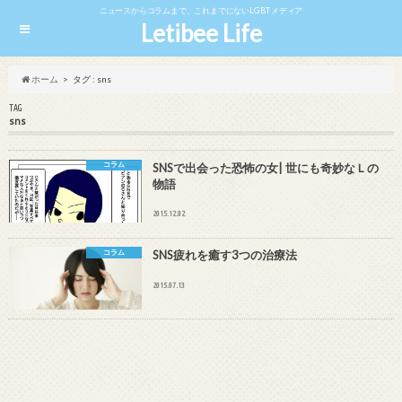
ニュースからコラムまで、これまでにないLGBTメディア
Letibee Life
ホーム
タグ : sns
TAG
sns
コラム
SNSで出会った恐怖の女| 世にも奇妙なＬの
物語
2015.12.02
コラム
SNS疲れを癒す3つの治療法
2015.07.13