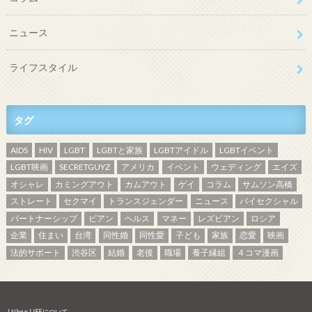
ニュース
ライフスタイル
タグ
AIDS
HIV
LGBT
LGBTと家族
LGBTアイドル
LGBTイベント
LGBT映画
SECRETGUYZ
アメリカ
イベント
ウェディング
エイズ
オシャレ
カミングアウト
カムアウト
ゲイ
コラム
サムソン高橋
ストレート
セクマイ
トランスジェンダー
ニュース
バイセクシャル
パートナーシップ
ビアン
ヘルス
マネー
レズビアン
ロシア
企業
住まい
台湾
同性婚
同性愛
子ども
家族
恋愛
映画
法的サポート
渋谷区
結婚
老後
職場
養子縁組
４コマ漫画
Ltibee LIFEについて