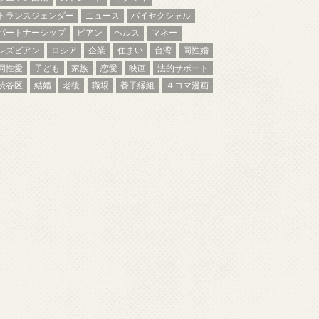
トランスジェンダー
ニュース
バイセクシャル
パートナーシップ
ビアン
ヘルス
マネー
レズビアン
ロシア
企業
住まい
台湾
同性婚
同性愛
子ども
家族
恋愛
映画
法的サポート
渋谷区
結婚
老後
職場
養子縁組
４コマ漫画