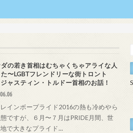
ナダの若き首相はむちゃくちゃアライな人
た〜LGBTフレンドリーな街トロント
S
、ジャスティン・トルドー首相のお話！
06.06
レインボープライド2016の熱も冷めやら
態ですが、６月〜７月はPRIDE月間、世
各地で大きなプライド…