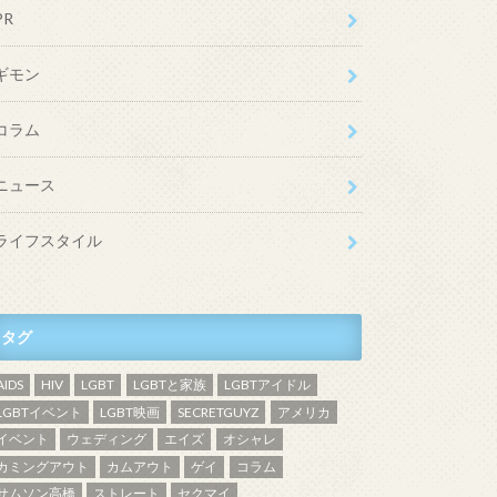
PR
ギモン
コラム
ニュース
ライフスタイル
タグ
AIDS
HIV
LGBT
LGBTと家族
LGBTアイドル
LGBTイベント
LGBT映画
SECRETGUYZ
アメリカ
イベント
ウェディング
エイズ
オシャレ
カミングアウト
カムアウト
ゲイ
コラム
サムソン高橋
ストレート
セクマイ