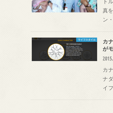
ト
真
ン
カ
ライフスタイル
が
2015.
カナ
ナ
イ