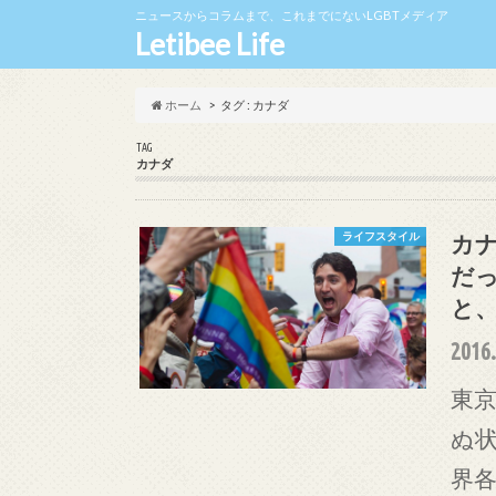
ニュースからコラムまで、これまでにないLGBTメディア
Letibee Life
ホーム
タグ : カナダ
TAG
カナダ
カ
ライフスタイル
だっ
と
2016.
東京
ぬ状
界