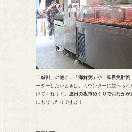
「鹹粥」の他に、
「海鮮粥」
や
「虱目魚肚粥
ーダーしたいときは、カウンターに並べられ
けてくれます。
連日の夜市めぐりでおなかが
にもぴったりですよ！