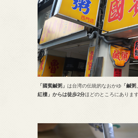
「國賓鹹粥」
は台湾の伝統的なおかゆ
「鹹粥
紅樓」からは徒歩2分
ほどのところにありま