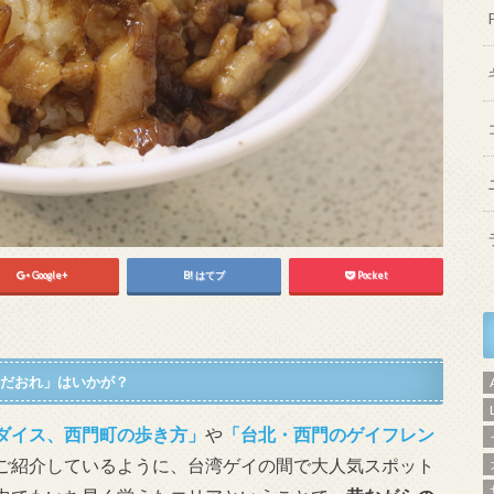
Google+
はてブ
Pocket
だおれ」はいかが？
ダイス、西門町の歩き方」
や
「台北・西門のゲイフレン
ご紹介しているように、台湾ゲイの間で大人気スポット