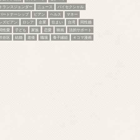
トランスジェンダー
ニュース
バイセクシャル
パートナーシップ
ビアン
ヘルス
マネー
レズビアン
ロシア
企業
住まい
台湾
同性婚
同性愛
子ども
家族
恋愛
映画
法的サポート
渋谷区
結婚
老後
職場
養子縁組
４コマ漫画