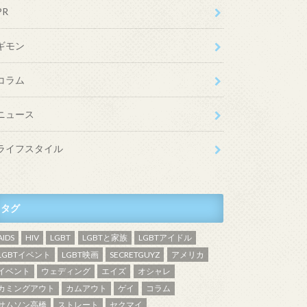
PR
ギモン
コラム
ニュース
ライフスタイル
タグ
AIDS
HIV
LGBT
LGBTと家族
LGBTアイドル
LGBTイベント
LGBT映画
SECRETGUYZ
アメリカ
イベント
ウェディング
エイズ
オシャレ
カミングアウト
カムアウト
ゲイ
コラム
サムソン高橋
ストレート
セクマイ