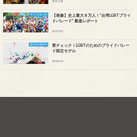
2015.11.30
ライフスタイル
【画像】史上最大８万人！”台湾LGBTプライ
ドパレード” 最速レポート
2015.11.01
ライフスタイル
要チェック！LGBTのためのプライドパレー
ド限定モデル
2015.06.26
人気の記事
Sorry. No data so far.