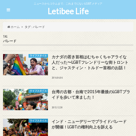
ニュースからコラムまで、これまでにないLGBTメディア
Letibee Life
ホーム
タグ : パレード
TAG
パレード
ライフスタイル
カナダの若き首相はむちゃくちゃアライな
人だった〜LGBTフレンドリーな街トロント
と、ジャスティン・トルドー首相のお話！
2016.06.06
ライフスタイル
台湾の古都・台南で2015年最後のLGBTプラ
イドを歩いて来ました！
2015.12.30
ライフスタイル
インド・ニューデリーでプライドパレード
が開催！LGBTの権利向上を訴える