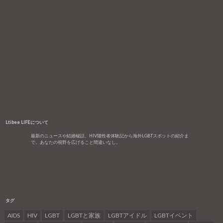
AIDS
HIV
LGBT
LGBTと家族
LGBTアイドル
LGBTイベント
LGBT映画
SECRETGUYZ
アメリカ
イベント
ウェディング
エイズ
オシャレ
カミングアウト
カムアウト
ゲイ
コラム
サムソン高橋
ストレート
セクマイ
トランスジェンダー
ニュース
バイセクシャル
パートナーシップ
ビアン
ヘルス
マネー
レズビアン
ロシア
企業
住まい
台湾
同性婚
同性愛
子ども
家族
恋愛
映画
法的サポート
渋谷区
結婚
老後
職場
養子縁組
４コマ漫画
Ltibee LIFEについて
最新のニュースや結婚秘話、HIV陽性者体験記から海外LGBTスポットの紹介ま
で。あなたの視野を広げること間違いなし。
タグ
AIDS
HIV
LGBT
LGBTと家族
LGBTアイドル
LGBTイベント