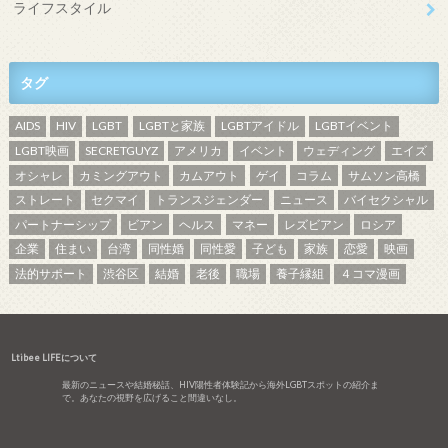
ライフスタイル
タグ
AIDS
HIV
LGBT
LGBTと家族
LGBTアイドル
LGBTイベント
LGBT映画
SECRETGUYZ
アメリカ
イベント
ウェディング
エイズ
オシャレ
カミングアウト
カムアウト
ゲイ
コラム
サムソン高橋
ストレート
セクマイ
トランスジェンダー
ニュース
バイセクシャル
パートナーシップ
ビアン
ヘルス
マネー
レズビアン
ロシア
企業
住まい
台湾
同性婚
同性愛
子ども
家族
恋愛
映画
法的サポート
渋谷区
結婚
老後
職場
養子縁組
４コマ漫画
Ltibee LIFEについて
最新のニュースや結婚秘話、HIV陽性者体験記から海外LGBTスポットの紹介ま
で。あなたの視野を広げること間違いなし。