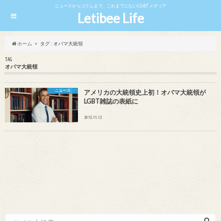
ニュースからコラムまで、これまでにないLGBTメディア
Letibee Life
ホーム
タグ : オバマ大統領
TAG
オバマ大統領
ニュース
アメリカの大統領史上初！オバマ大統領が
LGBT雑誌の表紙に
2015.11.12